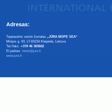
Adresas:
Tarptautinis verslo žurnalas
„JŪRA MOPE SEA“
Minijos g. 93
, LT-93234
Klaipėda, Lietuva
Tel./faks.
+370 46 365602
El.paštas:
news@jura.lt
www.jura.lt