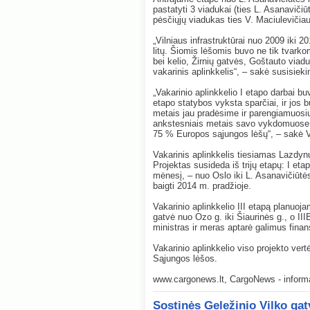
pastatyti 3 viadukai (ties L. Asanavičiū
pėsčiųjų viadukas ties V. Maciulevičiau
„Vilniaus infrastruktūrai nuo 2009 iki 
litų. Šiomis lėšomis buvo ne tik tvarkom
bei kelio, Žirnių gatvės, Goštauto viaduk
vakarinis aplinkkelis“, – sakė susisieki
„Vakarinio aplinkkelio I etapo darbai bu
etapo statybos vyksta sparčiai, ir jos 
metais jau pradėsime ir parengiamuosiu
ankstesniais metais savo vykdomuose p
75 % Europos sąjungos lėšų“, – sakė V
Vakarinis aplinkkelis tiesiamas Lazdynu
Projektas susideda iš trijų etapų: I e
mėnesį, – nuo Oslo iki L. Asanavičiūtė
baigti 2014 m. pradžioje.
Vakarinio aplinkkelio III etapą planuoja
gatvė nuo Ozo g. iki Šiaurinės g., o II
ministras ir meras aptarė galimus finans
Vakarinio aplinkkelio viso projekto vertė 
Sąjungos lėšos.
www.cargonews.lt, CargoNews - informac
Sostinės Geležinio Vilko ga