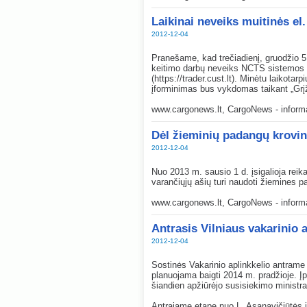
Laikinai neveiks muitinės el
2012-12-04
Pranešame, kad trečiadienį, gruodžio 5 
keitimo darbų neveiks NCTS sistemos 
(https://trader.cust.lt). Minėtu laikotar
įforminimas bus vykdomas taikant „Grį
www.cargonews.lt, CargoNews - informac
Dėl žieminių padangų krovi
2012-12-04
Nuo 2013 m. sausio 1 d. įsigalioja rei
varančiųjų ašių turi naudoti žiemines 
www.cargonews.lt, CargoNews - informac
Antrasis Vilniaus vakarinio 
2012-12-04
Sostinės Vakarinio aplinkkelio antrame 
planuojama baigti 2014 m. pradžioje. Įp
šiandien apžiūrėjo susisiekimo ministra
Antrajame etape nuo L. Asanavičiūtės ik