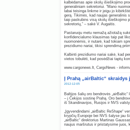
kalbėdamas apie skolų išieškojimo proc
generaliniam sekretoriui. ”Mano nuomon
labai teisinga linkme ir jeigu jo kibirkš
gerą. Tikimės, kad naujas generalinis 
taip paskubins visą skolų išieškojimo p
sekretorių,” – sakė V. Augaitis.
Pastaruoju metu nemažą ažiotažą sukėlę
konfidencialumo klausimas taip pat lik
nuomonėmis, ir nutarė, kad tokiam spre
prezidiumo nariai, tikisi sprendimą priim
Kalbinti prezidiumo nariai sakė, kad per 
vietos tobulėti, kad posėdžiai taptų ko
www.cargonews.lt, CargoNews - informac
Į Prahą „airBaltic“ skraidys
2012-12-05
Baltijos šalių oro bendrovės „airBaltic“
– į Čekijos sostinę Prahą. Oro bendrovė t
iš Skandinavijos, Rusijos ir NVS valsty
„Įgyvendindami „airBaltic ReShape“ vers
krypčių Europoje bei NVS šalyse jau š
„airBaltic“ direktorius Martinas Gaussa
naujus maršrutus ir pristatysime juos, k