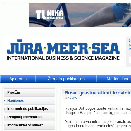
Ž
T
P
Apie mus
Žurnalo publikacijos
Media plana
Rusai grasina atimti kroviniu
Pradžia
2012-12-06
Naujienos
Rusijos Ust Lugos uoste veikiantis nauj
Internetinės publikacijos
daugelio Baltijos šalių uostų, pirmiausi
Renginių kalendorius
Apie tai interviu informacijos ir anali
Internetiniai seminarai
Lugos konteinerių terminalas“ generali