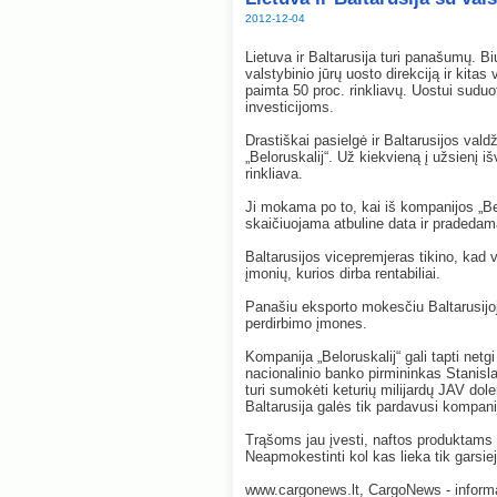
2012-12-04
Lietuva ir Baltarusija turi panašumų. B
valstybinio jūrų uosto direkciją ir kita
paimta 50 proc. rinkliavų. Uostui sudu
investicijoms.
Drastiškai pasielgė ir Baltarusijos val
„Beloruskalij“. Už kiekvieną į užsienį 
rinkliava.
Ji mokama po to, kai iš kompanijos „Bel
skaičiuojama atbuline data ir pradedam
Baltarusijos vicepremjeras tikino, kad va
įmonių, kurios dirba rentabiliai.
Panašiu eksporto mokesčiu Baltarusijoj
perdirbimo įmones.
Kompanija „Beloruskalij“ gali tapti netg
nacionalinio banko pirmininkas Stanisl
turi sumokėti keturių milijardų JAV do
Baltarusija galės tik pardavusi kompanij
Trąšoms jau įvesti, naftos produktams 
Neapmokestinti kol kas lieka tik garsieji
www.cargonews.lt, CargoNews - informac