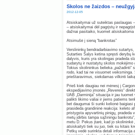
Skolos ne žaizdos – neužgyj
2012-12-05
Atsiskaitymai už suteiktas paslaugas – t
– atsiskaitymai dėl pagrįstų ir nepagrįs
dažnai pasitaiko, kuomet atsiskaitoma g
Atsimušė į sieną “bankrotas”
Verslininkų bendradarbiavimo sutartys, 
Sutarties Šalys ketina spręsti derybų 
dalyvis, kuris yra skolingas pradeda slap
sudarytų ir nustatytų skolos mokėjimo g
Tokius skolininkus belieka „pažadinti“ s
rodo, kad tai ne visuomet veiksminga. 
prieštaravimus, siekdamas vilkinti laiką
Prieš kiek daugiau nei mėnesį į Cargon
ekspedijavimo įmonės „Revereis“ direkt
UAB „Darminija“ situacija ir jau tuomet
palikti likimo valiai ir jiems patiems te
bet daugumai ši sunki kelionė baigiasi 
prasideda grandininė reakcija: keleto a
pristygsta apyvartinių pinigų, pradeda vė
metų įdirbis tampa sąžiningu bankrotu“
metu D. Pekus įtarė, kad jo skolininkė 
atsiskaityti tiek su juo, tiek su kitais 
Petkų vedė surinkta detali informacija 