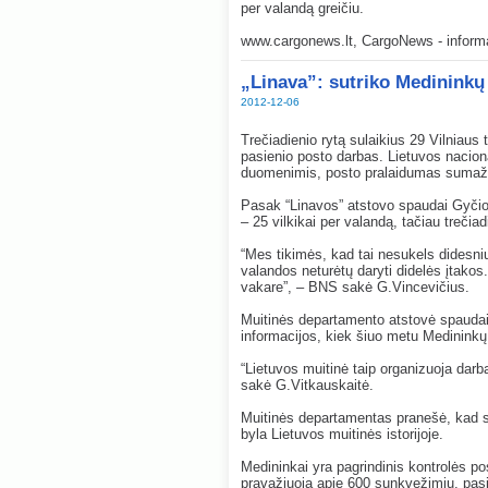
per valandą greičiu.
www.cargonews.lt, CargoNews - informac
„Linava”: sutriko Medininkų
2012-12-06
Trečiadienio rytą sulaikius 29 Vilniaus 
pasienio posto darbas. Lietuvos nacion
duomenimis, posto pralaidumas sumažė
Pasak “Linavos” atstovo spaudai Gyčio
– 25 vilkikai per valandą, tačiau treči
“Mes tikimės, kad tai nesukels didesn
valandos neturėtų daryti didelės įtakos.
vakare”, – BNS sakė G.Vincevičius.
Muitinės departamento atstovė spaudai
informacijos, kiek šiuo metu Medininkų
“Lietuvos muitinė taip organizuoja dar
sakė G.Vitkauskaitė.
Muitinės departamentas pranešė, kad s
byla Lietuvos muitinės istorijoje.
Medininkai yra pagrindinis kontrolės pos
pravažiuoja apie 600 sunkvežimių. pasi