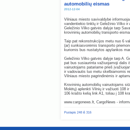
automobilių eismas
2012-12-04
Vilniaus miesto savivaldybė informuoja,
vandentiekio tinklų ir Geležinio Vilko 
Geležinio Vilko gatvės dalyje tarp Sav
krovininių automobilių transporto eism
Taip pat rekonstrukcijos metu nuo 6 val
(ar) sunkiasvorėmis transporto priemon
kuriomis bus nustatytos apylankos marš
Geležinio Vilko gatvės dalyje tarp A. Go
pat bus susiaurinta važiuojamoji dalis i
vairuotojams patariame prieš įvažiuojan
ir vadovautis tuo metu skelbiamomis r
Vilniaus miesto pagrindinėmis ir aptar
Krovininių automobilių vairuotojams s
Molėtų) aplenkti Vilnių ir važiuoti 108 i
106 krašto kelią link A1, toliau į 108 kr
www.cargonews.lt, CargoNews - informac
Puslapis 248 iš 316