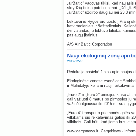
„airBaltic“ vadovas tikisi, kad naujasis
skrydžių tinklo patobulinimai. „Dėl „Re
„airBaltic“ uždirbo daugiau nei 23,8 mln
Lėktuvai iš Rygos oro uosto į Prahą skra
ketvirtadieniais ir šeštadieniais. Keli
dvi valandas, o lėktuvo bilietas kainuos
paslaugų įkainius.
A/S Air Baltic Corporation
Nauji ekologinių zonų apribo
2012-12-05
Redakcija pasiekė žinios apie naujas e
Ekologinėse zonose esančiose Stokhol
ir Molndalyje keliami nauji reikalavim
„Euro 2“ ir „Euro 3“ emisijos klasę ati
gali važiuoti 8 metus po pirmosios jų reg
važinėti ilgiausiai iki 2015 m. su sąlyg
„Euro 4“ transporto priemonės galės va
vilkikams šis reikalavimas galios iki 
vilkikais. Gali būti, kad jiems bus leista
www.cargonews.lt, CargoNews - informac