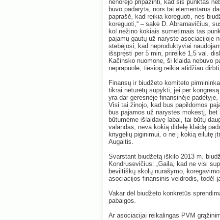
nenorėjo pripažinti, kad šis punktas neb
buvo padaryta, nors tai elementarus da
paprašė, kad reikia koreguoti, nes biud
koreguoti,“ – sakė D. Abramavičius, sus
kol nežino kokiais sumetimais tas punkt
pajamų gautų už narystę asociacijoje n
stebėjosi, kad neproduktyviai naudojam
išspręsti per 5 min, prireikė 1,5 val. 
Kačinsko nuomone, ši klaida nebuvo pa
neprapuolė, tiesiog reikia atidžiau dirb
Finansų ir biudžeto komiteto pirminink
tikrai neturėtų supykti, jei per kongres
yra dar geresnėje finansinėje padėtyje,
Visi tai žinojo, kad bus papildomos paj
bus pajamos už narystės mokestį, bet k
būtumėme išlaidavę labai, tai būtų daug
valandas, neva kokią didelę klaidą pad
knygelių piginimui, o ne į kokią eilutę
Augaitis.
Svarstant biudžetą iškilo 2013 m. biu
Kondrusevičius: „Gaila, kad ne visi supra
beviltiškų skolų nurašymo, koregavimo 
asociacijos finansinis veidrodis, todėl j
Vakar dėl biudžeto konkretūs sprendimai
pabaigos.
Ar asociacijai reikalingas PVM grąžini