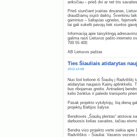
anksčiau – prieš dvi ar net tris savaites
Prieš siunčiant įvairias dovanas, Lietu
draudžiamų siųsti daiktų. Šventiniu laiko
gaminius – šaltąsias ugneles, fejerverk
tai gali sukelti pavojų tiek siuntos gav
Informaciją apie taisyklingą adresavimą
galima rasti Lietuvos pašto interneto sv
700 55 400.
AB Lietuvos paštas
Ties Šiauliais atidarytas nau
2012-12-06
Nuo šiol kelionė iš Šiaulių į Radvilišk
atidarytas naujasis Kairių aplinkkelis. 
bus ribojamas greitis. Antradienį bendr
kelio ženklus ir paleido transporto pri
Pasak projekto vykdytojų, šią dieną ga
projektų Baltijos šalyse.
Bendrovės „Šiaulių plentas“ atstovai sak
darbuosis kelias savaites, tačiau eism
Bendra viso projekto vertė siekia apie 1
Radviliškis – Šiauliai. Vasaros sezono