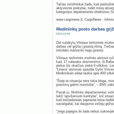
Tačiau verslininkai žada, kad paskutin
aktyvesnei prekybai, todėl mūsų atsargo
kategorijos departamento direktorius Si
www.cargonews.lt, CargoNews - informac
Medininkų posto darbas grįž
2012-12-06
Dėl sulaikytų Vilniaus teritorinės muit
darbas vėl grįžta į įprastą ritmą. Tre
trečdaliu mažesnis negu įprasta.
Vilniaus teritorinės mutinės atstovė r
kad, 17 valandos duomenimis, iš Baltaru
pietus šis skaičius siekė 6 vilkikus. L
“Linava” atstovas spaudai Gytis Vincev
Medininkais eilėje laukia apie 400 vilki
“Šiaip ta situacija nėra tokia bloga, mus
prastovų galimi nuostoliai”, – BNS sak
Pasak jo, Muitinės departamentas vežėj
tekti “apsišarvuoti kantrybe”, kol situa
kad trečiadieniais paprastai būna nedid
savaitgaliai, kai dauguma vežėjų grįžta 
“Jeigu pajėgos iki tada nebus sukomplek