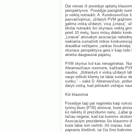
Dar vienas iš posėdyje aptartų klausim
perspektyvos. Posėdyje pasigirdo nuomo
jo veiklą nutraukti. A. Kondrusevičius 
pasvaičiojimus, uždaryti PVM grąžinim
galima viską uždaryti, visą „Linavą“, u
tikslai nutraukti šio skyriaus veiklą gim
prieš 10 metų, buvo mūsų didelis kon
„Linavai“ atsisakyti asociacijai nebūd
siekiama sumažinti rinkos konkurenciją, 
draudikai vežėjams „rankas išsukinėja
skyriaus perspektyva gera ir kaip rod
atneša daugiausiai pajamų.
PVM skyrius kol kas nenagrinėtas. Nus
Abramavičiaus nuomone, kažkada PVM s
naudos. „Išdraskyti ir viską uždaryti lab
naujo ieškoti klientų tai labai sunkus d
sunku,“ – sakė D. Abramavičius, pridurda
daryti viską, kad pritraukti vežėjus nau
Kiti klausimai
Posėdyje taip pat nagrinėta kaip vykst
tyrimų biuro (FTB) atstovai, kurie pris
ko reikėtų iš prezidiumo narių. „Labai 
tačiau negerai, kad kai kurioms skolom
Asociacijos prezidentas šio klausimo de
kurie labai nori vertinti. Aš manau, kad
paprasta išieškoti, tai čia žino kiekvie