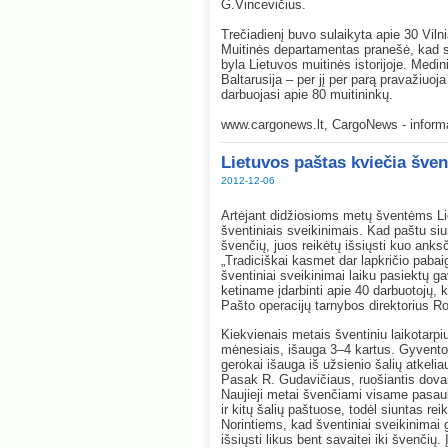
G.Vincevičius.
Trečiadienį buvo sulaikyta apie 30 Viln
Muitinės departamentas pranešė, kad s
byla Lietuvos muitinės istorijoje. Medin
Baltarusija – per jį per parą pravažiuo
darbuojasi apie 80 muitininkų.
www.cargonews.lt, CargoNews - informac
Lietuvos paštas kviečia šven
2012-12-06
Artėjant didžiosioms metų šventėms Lie
šventiniais sveikinimais. Kad paštu siu
švenčių, juos reikėtų išsiųsti kuo anks
„Tradiciškai kasmet dar lapkričio pab
šventiniai sveikinimai laiku pasiektų 
ketiname įdarbinti apie 40 darbuotojų, 
Pašto operacijų tarnybos direktorius R
Kiekvienais metais šventiniu laikotarpiu
mėnesiais, išauga 3–4 kartus. Gyventojai
gerokai išauga iš užsienio šalių atkelia
Pasak R. Gudavičiaus, ruošiantis dovana
Naujieji metai švenčiami visame pasauly
ir kitų šalių paštuose, todėl siuntas rei
Norintiems, kad šventiniai sveikinimai
išsiųsti likus bent savaitei iki švenči