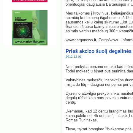
orientuojasi daugiausia Baltarusijos ir 
Mes taikomės į krovinius, keliaujančius 
apimčių konteinerių išgabenimui iš Ust
sausumos keliu kainų skirtumo „Ust Lu
Šiandien šiuose kaimyniniuose uostuose
apimtis vertinu maždaug 300 tūkstančių
www.cargonews.lt, CargoNews - informac
Prieš akcizo šuolį degalinės
2012-12-06
Nors prekyba benzinu smuko kas mėnesį
Todėl mokesčių šįmet bus surinkta daugi
Valstybinės mokesčių inspekcijos duom
milijardo litų – daugiau nei pernai per v
Dyzelino atžvilgiu prekybininkai nusitei
degalų rūšiai kaip nors paveiks vairuot
centų.
„Nemanau, kad 12 centų brangimas bus 
kaina pakilo net 45 centais”, – sakė „L
Romas Turlinskas.
Tiesa, tąkart brangimo išvakarėse prie d