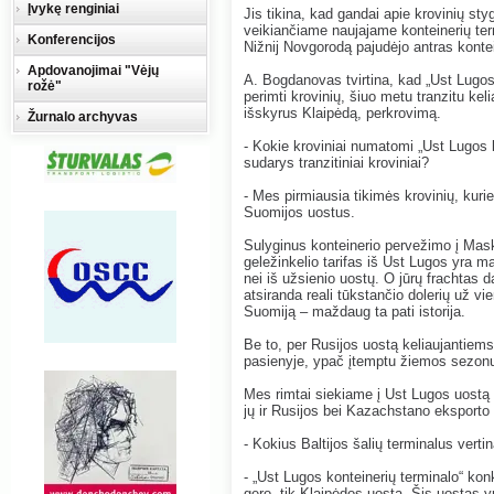
Įvykę renginiai
Jis tikina, kad gandai apie krovinių st
veikiančiame naujajame konteinerių term
Konferencijos
Nižnij Novgorodą pajudėjo antras konte
Apdovanojimai "Vėjų
A. Bogdanovas tvirtina, kad „Ust Lugos 
rožė"
perimti krovinių, šiuo metu tranzitu keli
išskyrus Klaipėdą, perkrovimą.
Žurnalo archyvas
- Kokie kroviniai numatomi „Ust Lugos k
sudarys tranzitiniai kroviniai?
- Mes pirmiausia tikimės krovinių, kurie 
Suomijos uostus.
Sulyginus konteinerio pervežimo į Mask
geležinkelio tarifas iš Ust Lugos yra 
nei iš užsienio uostų. O jūrų frachtas
atsiranda reali tūkstančio dolerių už v
Suomiją – maždaug ta pati istorija.
Be to, per Rusijos uostą keliaujantiem
pasienyje, ypač įtemptu žiemos sezon
Mes rimtai siekiame į Ust Lugos uostą pri
jų ir Rusijos bei Kazachstano eksporto 
- Kokius Baltijos šalių terminalus vert
- „Ust Lugos konteinerių terminalo“ konk
gero, tik Klaipėdos uostą. Šis uostas yra