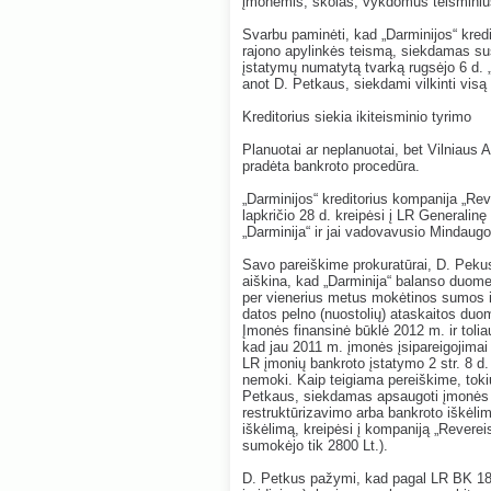
įmonėmis, skolas, vykdomus teisminius
Svarbu paminėti, kad „Darminijos“ kred
rajono apylinkės teismą, siekdamas sus
įstatymų numatytą tvarką rugsėjo 6 d. 
anot D. Petkaus, siekdami vilkinti visą
Kreditorius siekia ikiteisminio tyrimo
Planuotai ar neplanuotai, bet Vilniaus 
pradėta bankroto procedūra.
„Darminijos“ kreditorius kompanija „Reve
lapkričio 28 d. kreipėsi į LR Generalinę
„Darminija“ ir jai vadovavusio Mindaugo 
Savo pareiškime prokuratūrai, D. Pekus
aiškina, kad „Darminija“ balanso duome
per vienerius metus mokėtinos sumos ir
datos pelno (nuostolių) ataskaitos duo
Įmonės finansinė būklė 2012 m. ir tolia
kad jau 2011 m. įmonės įsipareigojimai v
LR įmonių bankroto įstatymo 2 str. 8 d.
nemoki. Kaip teigiama pereiškime, toki
Petkaus, siekdamas apsaugoti įmonės kre
restruktūrizavimo arba bankroto iškėlimo
iškėlimą, kreipėsi į kompaniją „Revereis
sumokėjo tik 2800 Lt.).
D. Petkus pažymi, kad pagal LR BK 182