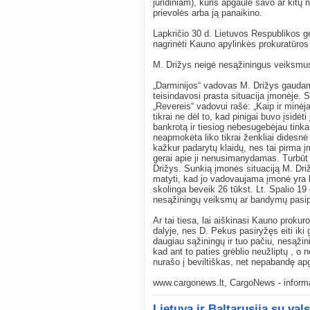
juridiniam), kuris apgaule savo ar kitų n
prievolės arba ją panaikino.
Lapkričio 30 d. Lietuvos Respublikos ge
nagrinėti Kauno apylinkės prokuratūros 
M. Drižys neigė nesąžiningus veiksmu
„Darminijos“ vadovas M. Drižys gaudama
teisindavosi prasta situacija įmonėje. S
„Revereis“ vadovui rašė: „Kaip ir minėj
tikrai ne dėl to, kad pinigai buvo įsidė
bankrotą ir tiesiog nebesugebėjau tinka
neapmokėta liko tikrai ženkliai didesnė
kažkur padarytų klaidų, nes tai pirma į
gerai apie ji nenusimanydamas. Turbūt t
Drižys. Sunkią įmonės situaciją M. Driž
matyti, kad jo vadovaujama įmonė yra kre
skolinga beveik 26 tūkst. Lt. Spalio 19
nesąžiningų veiksmų ar bandymų pasipe
Ar tai tiesa, lai aiškinasi Kauno prokur
dalyje, nes D. Pekus pasiryžęs eiti iki 
daugiau sąžiningų ir tuo pačiu, nesąžini
kad ant to paties grėblio neužliptų , o 
nurašo į beviltiškas, net nepabandę apg
www.cargonews.lt, CargoNews - informac
Lietuva ir Baltarusija su va