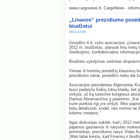
www.cargonews.lt, CargoNews - informac
„Linavos“ prezidiumo posėd
biudžetui
2012-12-05
Gruodžio 4 d. vyko asociacijos „Linav
2012 m. biudžetas, planuoti kitų metų b
išieškojimo, konfidencialios informacij
Biudžeto vykdymas vertintas dviprasm
Vienas iš kertinių posėdžių klausimų b
prezidiumo nariai, posėdžio metu dar k
Asociacijos prezidentas Algimantas Ko
buvo padaryta šiokių tokių klaidų, bet 
viršyta, už ką turėsime kongresui atsi
Dainius Abramavičius jį paantrino: „Kai
kurie punktai irgi yra viršyti. Mes papr
būtų detalizuoti, kodėl, nes norime tai 
kitiems metams.“
Ilgas diskusijas sukėlė, kad į 2012 met
pajamos gaunamos iš narystės mokesčio
pirmininkas, prezidiumo narys Vidas Augai
„Man labai keista, kad Finansų ir biudže