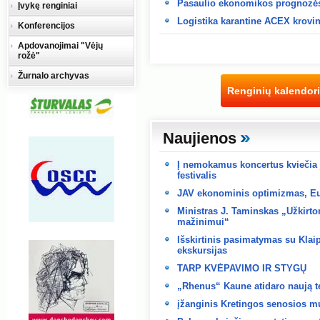
Pasaulio ekonomikos prognozės 
Įvykę renginiai
Logistika karantine АСЕХ krovin
Konferencijos
Apdovanojimai "Vėjų
rožė"
Žurnalo archyvas
Renginių kalendor
Naujienos
Į nemokamus koncertus kviečia 
festivalis
JAV ekonominis optimizmas, Eur
Ministras J. Taminskas „Užkirt
mažinimui“
Išskirtinis pasimatymas su Klai
ekskursijas
TARP KVĖPAVIMO IR STYGŲ
„Rhenus“ Kaune atidaro naują te
įžanginis Kretingos senosios mu