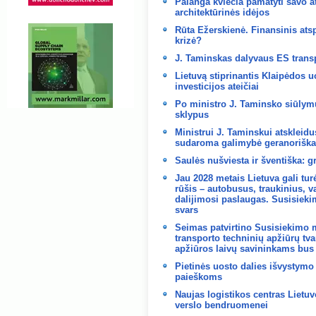
Palanga kviečia pamatyti savo a
architektūrinės idėjos
Rūta Ežerskienė. Finansinis at
krizė?
J. Taminskas dalyvaus ES trans
Lietuvą stiprinantis Klaipėdos u
investicijos ateičiai
Po ministro J. Taminsko siūlymų
sklypus
Ministrui J. Taminskui atsklei
sudaroma galimybė geranoriškai
Saulės nušviesta ir šventiška: g
Jau 2028 metais Lietuva gali turė
rūšis – autobusus, traukinius, v
dalijimosi paslaugas. Susisiekim
svars
Seimas patvirtino Susisiekimo 
transporto techninių apžiūrų tv
apžiūros laivų savininkams bus 
Pietinės uosto dalies išvystymo 
paieškoms
Naujas logistikos centras Lietuv
verslo bendruomenei