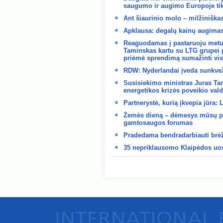
saugumo ir augimo Europoje tik
Ant šiaurinio molo – milžiniška
Apklausa: degalų kainų augimas 
Reaguodamas į pastaruoju metu 
Taminskas kartu su LTG grupei 
priėmė sprendimą sumažinti visų 
RDW: Nyderlandai įveda sunkvež
Susisiekimo ministras Juras Tam
energetikos krizės poveikio val
Partnerystė, kurią įkvepia jūra:
Žemės dieną – dėmesys mūsų pla
gamtosaugos forumas
Pradedama bendradarbiauti brėž
35 nepriklausomo Klaipėdos uost