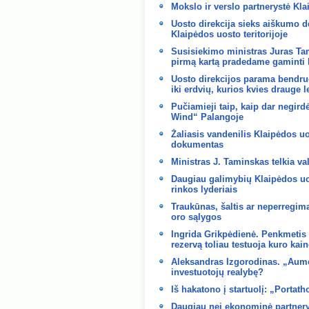
Mokslo ir verslo partnerystė Kl
Uosto direkcija sieks aiškumo d
Klaipėdos uosto teritorijoje
Susisiekimo ministras Juras Ta
pirmą kartą pradedame gaminti 
Uosto direkcijos parama bendru
iki erdvių, kurios kvies drauge le
Pučiamieji taip, kaip dar negird
Wind“ Palangoje
Žaliasis vandenilis Klaipėdos uo
dokumentas
Ministras J. Taminskas telkia va
Daugiau galimybių Klaipėdos uo
rinkos lyderiais
Traukūnas, šaltis ar neperregi
oro sąlygos
Ingrida Grikpėdienė. Penkmetis
rezervą toliau testuoja kuro kai
Aleksandras Izgorodinas. „Aumo
investuotojų realybę?
Iš hakatono į startuolį: „Portat
Daugiau nei ekonominė partnerys