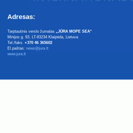
Adresas:
Tarptautinis verslo žurnalas
„JŪRA MOPE SEA“
Minijos g. 93
, LT-93234
Klaipėda, Lietuva
Tel./faks.
+370 46 365602
El.paštas:
news@jura.lt
www.jura.lt