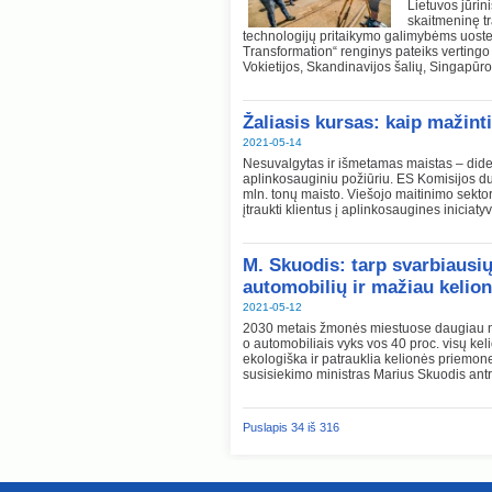
Lietuvos jūrin
skaitmeninę tr
technologijų pritaikymo galimybėms uoste, 
Transformation“ renginys pateiks vertingo e
Vokietijos, Skandinavijos šalių, Singapūro
Žaliasis kursas: kaip mažin
2021-05-14
Nesuvalgytas ir išmetamas maistas – didelė 
aplinkosauginiu požiūriu. ES Komisijos 
mln. tonų maisto. Viešojo maitinimo sekto
įtraukti klientus į aplinkosaugines iniciaty
M. Skuodis: tarp svarbiausi
automobilių ir mažiau kelion
2021-05-12
2030 metais žmonės miestuose daugiau nau
o automobiliais vyks vos 40 proc. visų keli
ekologiška ir patrauklia kelionės priemone
susisiekimo ministras Marius Skuodis ant
Puslapis 34 iš 316