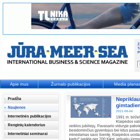
Ž
T
P
Apie mus
Žurnalo publikacijos
Media plana
Nepriklau
Pradžia
gimtadienį
Naujienos
2021-06-04
Internetinės publikacijos
1991 m. birželi
Klaipėdos vals
Renginių kalendorius
veiklos jubiliejų. Pavasario viduryje pakvi
besidominčius gyventojus bei kitus pasauli
Internetiniai seminarai
minėdamas savo šventę, Klaipėdos uostas 
kartu!“ įveikta per 200 tūkst. virtualių jūrmy