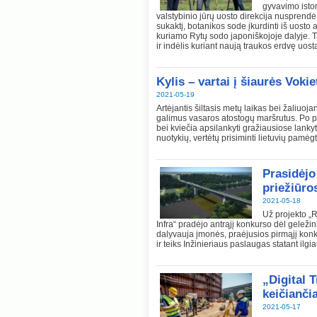
gyvavimo istor
valstybinio jūrų uosto direkcija nusprendė
sukaktį, botanikos sode įkurdinti iš uosto
kuriamo Rytų sodo japoniškojoje dalyje. Ta
ir indėlis kuriant naują traukos erdvę uost
Kylis – vartai į šiaurės Vokie
2021-05-19
Artėjantis šiltasis metų laikas bei žaliuoj
galimus vasaros atostogų maršrutus. Po p
bei kviečia apsilankyti gražiausiose lankyt
nuotykių, vertėtų prisiminti lietuvių pamėg
Prasidėjo
priežiūro
2021-05-18
Už projekto „
Infra“ pradėjo antrąjį konkurso dėl geležin
dalyvauja įmonės, praėjusios pirmąjį konk
ir teiks Inžinieriaus paslaugas statant ilgia
„Digital 
keičianči
2021-05-17