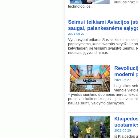
kuriuos rinkti
technologijos.
Seimui teikiami Aviacijos į
saugai, palankesnėms sąlygo
2021-05-27
Vyriausybei pritarus Susisiekimo ministeri
papildymams, kurie svarbūs skrydžių ir o
ketvirtadienį jie teikiami svarstyti Seim
nuostatų įgyvendinimas.
Revoliuci
moderni 
2021-05-27
Logistikos sek
vienoje vietoj
– įvedus siuntimo duomenis neretai tekdavo
procesai skaitmenizuojasi – į Lietuvos ri
naujas siuntų valdymo galimybes.
Klaipėdos
uostamies
2021-05-20
Iš Klaipėdos u