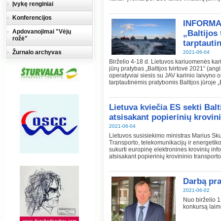
Įvykę renginiai
Konferencijos
INFORMAC
Apdovanojimai "Vėjų
„Baltijos
rožė"
tarptauti
Žurnalo archyvas
2021-06-04
Birželio 4-18 d. Lietuvos kariuomenės kar
jūrų pratybas „Baltijos tvirtovė 2021“ (angl
operatyviai siesis su JAV karinio laivyn
tarptautinėmis pratybomis Baltijos jūroje 
Lietuva kviečia ES sekti Balt
atsisakant popierinių krovi
2021-06-04
Lietuvos susisiekimo ministras Marius Sk
Transporto, telekomunikacijų ir energeti
sukurti europinę elektroninės krovinių in
atsisakant popierinių krovininio transpor
Darbą pra
2021-06-02
Nuo birželio 1
konkursą laim