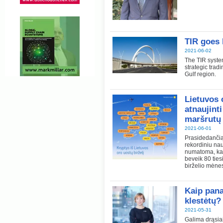
TIR goes 
2021-06-02
The TIR system
strategic tradi
Gulf region.
Lietuvos 
atnaujint
maršrutų
2021-06-01
Prasidedančią
rekordiniu nau
numatoma, kad
beveik 80 ties
birželio mėnes
Kaip pana
klestėtų?
2021-05-31
Galima drąsia