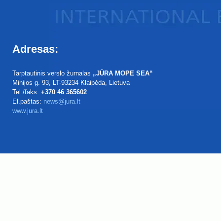
Adresas:
Tarptautinis verslo žurnalas
„JŪRA MOPE SEA“
Minijos g. 93
, LT-93234
Klaipėda, Lietuva
Tel./faks.
+370 46 365602
El.paštas:
news@jura.lt
www.jura.lt