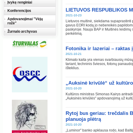
Įvykę renginiai
LIETUVOS RESPUBLIKOS M
Konferencijos
2021-10-23
Apdovanojimai "Vėjų
Lietuvos muitinė, siekdama supaprastinti 
rožė"
gavus EORI kodą jo nebereikės papildoma
paskyroje. Nauja BAP ir Muitinės leidimų
Žurnalo archyvas
perkėlimą.
Fotonika ir lazeriai – raktas
2021-10-21
Klimato kaita yra vienas svarbiausių mūsų 
tariant, techninis šviesos, fotonų panaudo
išteklius.
„Auksinė krivūlė“ už kultūro
2021-10-20
Kultūros ministras Simonas Kairys antradi
„Auksinės krivūlės" apdovanojimą už kult
Rytoj bus geriau: trečdalis B
planuoja plėtrą
2021-10-20
„Luminor" banko apklausa rodo, kad Baltij