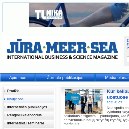
Ž
T
P
Apie mus
Žurnalo publikacijos
Media plana
Kur kelia
Pradžia
uostuose 
Naujienos
2021-11-05
Internetinės publikacijos
Nuo spalio pab
vykdomų skrydž
Renginių kalendorius
sektoriaus atsigavimui, planuojama, kad i
net vienuolika naujų skrydžių krypčių, ly
Internetiniai seminarai
maršrutus.