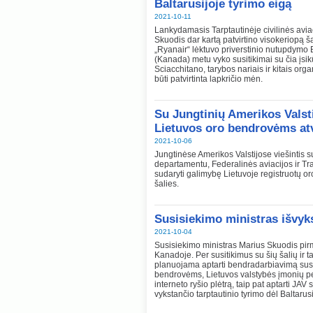
Baltarusijoje tyrimo eigą
2021-10-11
Lankydamasis Tarptautinėje civilinės avia
Skuodis dar kartą patvirtino visokeriopą ša
„Ryanair“ lėktuvo priverstinio nutupdymo B
(Kanada) metu vyko susitikimai su čia įsi
Sciacchitano, tarybos nariais ir kitais org
būti patvirtinta lapkričio mėn.
Su Jungtinių Amerikos Valsti
Lietuvos oro bendrovėms atv
2021-10-06
Jungtinėse Amerikos Valstijose viešintis 
departamentu, Federalinės aviacijos ir T
sudaryti galimybę Lietuvoje registruotų oro
šalies.
Susisiekimo ministras išvyks
2021-10-04
Susisiekimo ministras Marius Skuodis pirm
Kanadoje. Per susitikimus su šių šalių ir t
planuojama aptarti bendradarbiavimą susis
bendrovėms, Lietuvos valstybės įmonių per
interneto ryšio plėtrą, taip pat aptarti J
vykstančio tarptautinio tyrimo dėl Baltarus