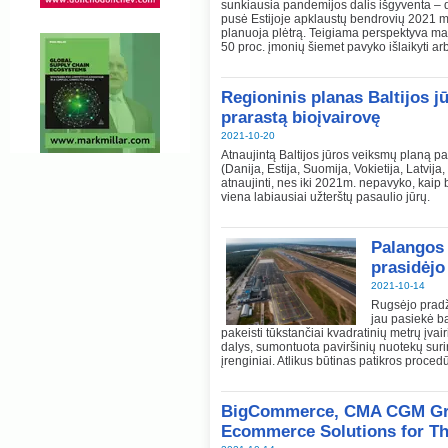
sunkiausia pandemijos dalis išgyventa – da
pusė Estijoje apklaustų bendrovių 2021 me
planuoja plėtrą. Teigiama perspektyva ma
50 proc. įmonių šiemet pavyko išlaikyti ar
Regioninis planas Baltijos jū
prarastą bioįvairovę
2021-10-20
Atnaujintą Baltijos jūros veiksmų planą pa
(Danija, Estija, Suomija, Vokietija, Latvija
atnaujinti, nes iki 2021m. nepavyko, kaip b
viena labiausiai užterštų pasaulio jūrų.
Palangos 
prasidėjo
2021-10-14
Rugsėjo pradž
jau pasiekė ba
pakeisti tūkstančiai kvadratinių metrų įva
dalys, sumontuota paviršinių nuotekų sur
įrenginiai. Atlikus būtinas patikros proced
BigCommerce, CMA CGM Gro
Ecommerce Solutions for Th