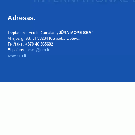
Adresas:
Tarptautinis verslo žurnalas
„JŪRA MOPE SEA“
Minijos g. 93
, LT-93234
Klaipėda, Lietuva
Tel./faks.
+370 46 365602
El.paštas:
news@jura.lt
www.jura.lt