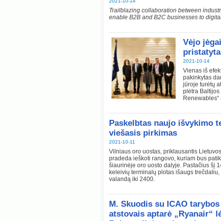
2021-10-14
Trailblazing collaboration between indust
enable B2B and B2C businesses to digita
Vėjo jėga
pristatyt
2021-10-14
Vienas iš efek
pakinkytas dar
jūroje turėtų a
plėtra Baltijo
Renewables“ a
Paskelbtas naujo išvykimo t
viešasis pirkimas
2021-10-11
Vilniaus oro uostas, priklausantis Lietuvos 
pradeda ieškoti rangovo, kuriam bus patikė
šiaurinėje oro uosto dalyje. Pastačius šį 1
keleivių terminalų plotas išaugs trečdaliu
valandą iki 2400.
M. Skuodis su ICAO tarybos p
atstovais aptarė „Ryanair“ 