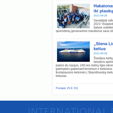
Hakatonas
iki plau
2021-09-28
Savaitgalį vyk
2021“ Klaipėdo
šalyse sutelk
sprendimų generavimo maratonui savo idėj
„Stena Li
keltus
2021-09-28
Švedijos kelt
laivybos apimč
paleis du naujus, 240-ies metrų ilgio eko
galimybes gabenant krovinius ir keleivius 
trumpiausios kelionės į Skandinaviją metu
lietuviai.
Puslapis 29 iš 316