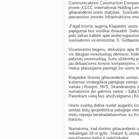
Communications Construction Company Lt
įmonė „CCCC International Holding Limit
giliavandenio uosto statybas. Susisiek
pastarosios įmonės Infrastruktūros inv
„Pagal krovos augimą Klaipėdos uoste
pajėgumai bus visiškai išnaudoti. Siek
pats laikas kalbėti apie ambicingiausiu
susisiekimo viceministras S. Girdausk
Viceministro teigimu, diskusijos apie K
vis daugiau investuotojų dėmesio, todėl, 
patyrusį investuotoją, kuris užtikrint
jau dirbančioms krovos kompanijoms, ir
metus planuojama parengti šio uosto t
Klaipėdos išorinis giliavandenis uostas,
kuriamas strategiškai patogioje vietoje,
vartais į Rusijos, NVS, Skandinavijos i
numatomos dvi galimos vietos – šalia B
Parenkant vietą bus atsižvelgiama į Kl
Uosto svarbą didina nuolat augantis kro
uostas būtų geopolitiškai patogioje vieto
metu stiprėja bendradarbiavimas su Kini
tranzitu.
Numatoma, kad išorinis giliavandenis uo
reikalingas 18 m gylis. Statant šį uostą
privažiavimo keliai ir geležinkeliai.