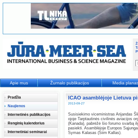
Ž
T
P
Apie mus
Žurnalo publikacijos
Media plana
ICAO asamblėjoje Lietuva pi
Pradžia
2013-09-27
Naujienos
Susisiekimo viceministras Arijandas Š
Internetinės publikacijos
ojoje Tarptautinės civilinės aviacijos 
Renginių kalendorius
(Kanada), pabrėžė šio forumo svarbą ilg
pasiekti. Asamblėjoje Europos Sąjunga
Internetiniai seminarai
Symas Kalasas (Siim Kallas).