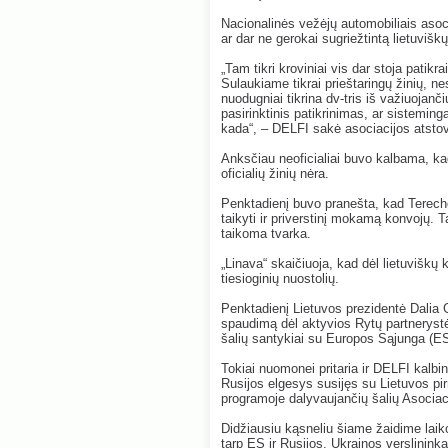
Nacionalinės vežėjų automobiliais asoci
ar dar ne gerokai sugriežtintą lietuviškų
„Tam tikri kroviniai vis dar stoja patikr
Sulaukiame tikrai prieštaringų žinių, ne
nuodugniai tikrina dv-tris iš važiuojanč
pasirinktinis patikrinimas, ar sisteminga
kada“, – DELFI sakė asociacijos atsto
Anksčiau neoficialiai buvo kalbama, kad
oficialių žinių nėra.
Penktadienį buvo pranešta, kad Terech
taikyti ir priverstinį mokamą konvojų. 
taikoma tvarka.
„Linava“ skaičiuoja, kad dėl lietuviškų
tiesioginių nuostolių.
Penktadienį Lietuvos prezidentė Dalia 
spaudimą dėl aktyvios Rytų partnerystė
šalių santykiai su Europos Sąjunga (ES
Tokiai nuomonei pritaria ir DELFI kalbi
Rusijos elgesys susijęs su Lietuvos pi
programoje dalyvaujančių šalių Asociac
Didžiausiu kąsneliu šiame žaidime laik
tarp ES ir Rusijos. Ukrainos verslininka