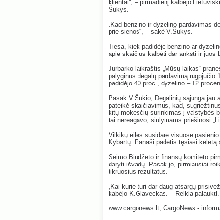
klientai“, – pirmadienį kalbėjo Lietuvi
Šukys.
„Kad benzino ir dyzelino pardavimas de
prie sienos“, – sakė V.Šukys.
Tiesa, kiek padidėjo benzino ar dyzel
apie skaičius kalbėti dar anksti ir juos
Jurbarko laikraštis „Mūsų laikas“ prane
palyginus degalų pardavimą rugpjūčio 
padidėjo 40 proc., dyzelino – 12 procen
Pasak V.Šukio, Degalinių sąjunga jau an
pateikė skaičiavimus, kad, sugriežtinus
kitų mokesčių surinkimas į valstybės b
tai nereagavo, siūlymams priešinosi „L
Vilkikų eilės susidarė visuose pasien
Kybartų. Panaši padėtis tęsiasi keletą 
Seimo Biudžeto ir finansų komiteto pi
daryti išvadų. Pasak jo, pirmiausiai rei
tikruosius rezultatus.
„Kai kurie turi dar daug atsargų prisive
kabėjo K.Glaveckas. – Reikia palaukti.
www.cargonews.lt
, CargoNews - informa