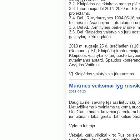
3.2. Klaipėdos geležinkelio mazgo plėt
3.3. Informacija dėl 2014–2020 m. ES p
projektams.
3.4. Dėl LR Vyriausybės 1994-05-16 nuta
tolimesnio išsaugojimo ir įtraukimo į uos
3.5. Dėl AB „Smiltynės perkėla“ iškėli
3.6. Dėl Klaipėdos valstybinio jūrų uos
galimybių plėtros plano.
2013 m. rugsėjo 25 d. (trečiadienis) 16
(Nemuno g. 51, Klaipėda) konferenc
Klaipėdos valstybinio jūrų uosto taryb
nutarimams aptarti. Spaudos konferencij
Arvydas Vaitkus.
VĮ Klaipėdos valstybinis jūrų uostas
Muitinės veiksmai lyg rusišk
2013-09-23
Daugiau nei savaitę tęsiasi lietuviškų
Lietuviškiems kroviniams taikomą nuodug
Griežtai tikrinami kroviniai parenkami b
išmuitinami labai greitai, kiti kelias pa
Vyksta loterija
Vežėjai, kurių vilkikai kirto Rusijos s
paaiškinimų kodėl vyksta detalūs patik