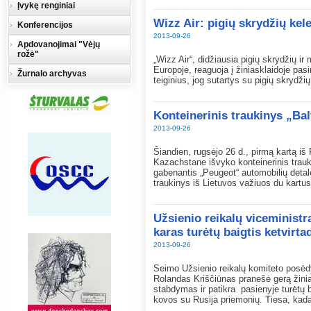
Įvykę renginiai
Wizz Air: pigių skrydžių kel
Konferencijos
2013-09-26
Apdovanojimai "Vėjų
rožė"
„Wizz Air“, didžiausia pigių skrydžių ir
Europoje, reaguoja į žiniasklaidoje pas
Žurnalo archyvas
teiginius, jog sutartys su pigių skrydž
Konteinerinis traukinys „Bal
2013-09-26
Šiandien, rugsėjo 26 d., pirmą kartą iš
Kazachstane išvyko konteinerinis traukin
gabenantis „Peugeot“ automobilių deta
traukinys iš Lietuvos važiuos du kartu
Užsienio reikalų viceminist
karas turėtų baigtis ketvirta
2013-09-26
Seimo Užsienio reikalų komiteto posėdy
Rolandas Kriščiūnas pranešė gerą žinią 
stabdymas ir patikra pasienyje turėtų ba
kovos su Rusija priemonių. Tiesa, kada