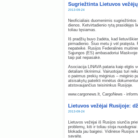
Sugriežtinta Lietuvos vežėjų 
2013-09-24
Neoficialiais duomenimis sugriežtintos 
dienos. Ketvirtadienio rytą prasidėjęs 
toliau tęsiamas.
Iš pradžių buvo žadėta, kad lietuviškie
pirmadienio. Šiuo metu ji vėl pratęsta. R
nepateikė. Rusijos Federalinės muitin
Sąjungos (ES) ambasadoriui Maskvoje 
taip pat nepasakė.
Asociacija LINAVA pataria kaip elgtis v
detaliam tikrinimui. Vairuotojas turi rei
o paėmus prekių mėginius – mėginio pa
atsisakytų pateikti minėtus dokumentus,
atstovaujančius teisininkus Rusijoje.
www.cargonews.lt
, CargoNews - informa
Lietuvos vežėjai Rusijoje: d
2013-09-24
Lietuvos vežėjai iš Rusijos siunčia prieš
problemų, kiti ir toliau stoja nuodugniai
blokada jau baigėsi. Vidinėse Rusijos m
savaitę.