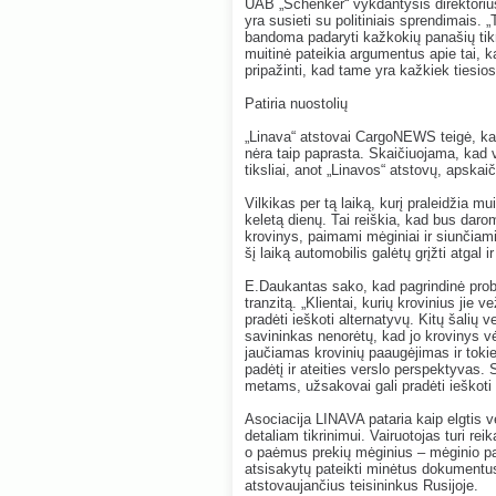
UAB „Schenker“ vykdantysis direktor
yra susieti su politiniais sprendimais.
bandoma padaryti kažkokių panašių tikri
muitinė pateikia argumentus apie tai, k
pripažinti, kad tame yra kažkiek tiesios.
Patiria nuostolių
„Linava“ atstovai CargoNEWS teigė, kad 
nėra taip paprasta. Skaičiuojama, kad ve
tiksliai, anot „Linavos“ atstovų, apskaič
Vilkikas per tą laiką, kurį praleidžia mu
keletą dienų. Tai reiškia, kad bus daro
krovinys, paimami mėginiai ir siunčiam
šį laiką automobilis galėtų grįžti atgal ir
E.Daukantas sako, kad pagrindinė proble
tranzitą. „Klientai, kurių krovinius jie
pradėti ieškoti alternatyvų. Kitų šalių
savininkas nenorėtų, kad jo krovinys vė
jaučiamas krovinių paaugėjimas ir tokie 
padėtį ir ateities verslo perspektyvas. 
metams, užsakovai gali pradėti ieškoti a
Asociacija LINAVA pataria kaip elgtis v
detaliam tikrinimui. Vairuotojas turi rei
o paėmus prekių mėginius – mėginio pa
atsisakytų pateikti minėtus dokumentus
atstovaujančius teisininkus Rusijoje.