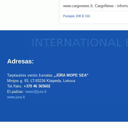
www.cargonews.lt
, CargoNews - informa
Puslapis 208 iš 316
Adresas:
Tarptautinis verslo žurnalas
„JŪRA MOPE SEA“
Minijos g. 93
, LT-93234
Klaipėda, Lietuva
Tel./faks.
+370 46 365602
El.paštas:
news@jura.lt
www.jura.lt