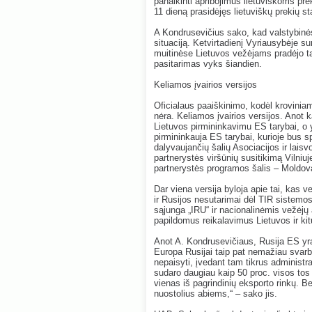
panaikinti apribojimus lietuviškoms pr
11 dieną prasidėjęs lietuviškų prekių s
A Kondrusevičius sako, kad valstybinės 
situaciją. Ketvirtadienį Vyriausybėje su
muitinėse Lietuvos vežėjams pradėjo ta
pasitarimas vyks šiandien.
Keliamos įvairios versijos
Oficialaus paaiškinimo, kodėl krovinia
nėra. Keliamos įvairios versijos. Anot 
Lietuvos pirmininkavimu ES tarybai, o 
pirmininkauja ES tarybai, kurioje bus 
dalyvaujančių šalių Asociacijos ir lai
partnerystės viršūnių susitikimą Vilniu
partnerystės programos šalis – Moldovą
Dar viena versija byloja apie tai, kas
ir Rusijos nesutarimai dėl TIR sistemos
sąjunga „IRU“ ir nacionalinėmis vežėjų
papildomus reikalavimus Lietuvos ir ki
Anot A. Kondrusevičiaus, Rusija ES yra 
Europa Rusijai taip pat nemažiau svarbi
nepaisyti, įvedant tam tikrus administr
sudaro daugiau kaip 50 proc. visos tos
vienas iš pagrindinių eksporto rinkų. B
nuostolius abiems,“ – sako jis.