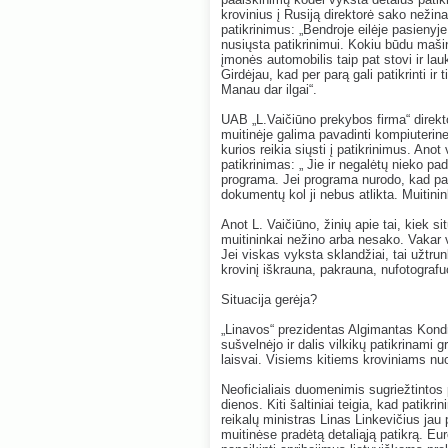
krovinius į Rusiją direktorė sako nežin
patikrinimus: „Bendroje eilėje pasienyj
nusiųsta patikrinimui. Kokiu būdu ma
įmonės automobilis taip pat stovi ir lau
Girdėjau, kad per parą gali patikrinti i
Manau dar ilgai“.
UAB „L.Vaičiūno prekybos firma“ direkt
muitinėje galima pavadinti kompiuterine 
kurios reikia siųsti į patikrinimus. An
patikrinimas: „ Jie ir negalėtų nieko pa
programa. Jei programa nurodo, kad patik
dokumentų kol ji nebus atlikta. Muitinin
Anot L. Vaičiūno, žinių apie tai, kiek sit
muitininkai nežino arba nesako. Vakar 
Jei viskas vyksta sklandžiai, tai užtru
krovinį iškrauna, pakrauna, nufotografu
Situacija gerėja?
„Linavos“ prezidentas Algimantas Kond
sušvelnėjo ir dalis vilkikų patikrinami g
laisvai. Visiems kitiems kroviniams nuo
Neoficialiais duomenimis sugriežtintos 
dienos. Kiti šaltiniai teigia, kad patikri
reikalų ministras Linas Linkevičius jau 
muitinėse pradėtą detaliąją patikrą. Eu