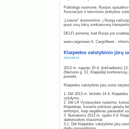
Politologo nuomone, Rusijos spaudimo ku
Asociacijos ir laisvosios prekybos suta
„Linavos“ duomenimis, į Rusiją važiuoj
pusė visų tokių sunkiasvorių transporto
DELFI primena, kad Rusija yra svarbiau
www.cargonews.lt
, CargoNews - informa
Klaipėdos valstybinio jūrų 
2013-09-24
2013 m. rugsėjo 25 d. (trečiadienis) 13
(Nemuno g. 51, Klaipėda) konferencijų 
posėdis.
Klaipėdos valstybinio jūrų uosto taryb
1. Dėl 2013 m. birželio 14 d. Klaipėdos
vykdymo.
2. Dėl LR Vyriausybės nutarimo, kuriu
Klaipėdoje, kuriame įsikūrusi garažų be
teritorijos, kaip negalimas panaudoti uos
3. Numatomo 2013 m. spalio 4 d. Klaipė
darbotvarkės klausimai:
3.1. Dėl Klaipėdos valstybinio jūrų uost
darbų įgyvendinimo.