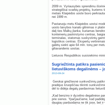
2009 m. Vyriausybės sprendimu išorinio 
strategiškai svarbių projektų, kuriems ti
metais Klaipėdos uoste buvo perkrauta 
nei 1999 m.
Pastaruoju metu Klaipėdos uostui mode
uosto laivybos kanalo gilinimas ir plati
dalį ties Malkų įlanka; kuriamas bend
konteinerių paskirstymo centras, baigiam
terminalas, statomas suskystintų gamti
logistikos centras. Ekspertų vertinima
galėtų siekti apie 64 mln. tonų per me
giliavandenis uostas.
Lietuvos Respublikos susisiekimo minis
Sugriežtinta patikra pasien
lietuviškoms degalinėms – 
2013-09-24
Gerokai griežtesnė sunkvežimių patikr
pradėjus kruopščiau tikrinti sunkvežim
dėl to didėja degalų pardavimas lietuvi
„Kad benzino ir dyzelino degalinėse pa
prie sienos. Ypačjaučiame, kad padidė
daugiau parduodama ne tik jose, bet ir