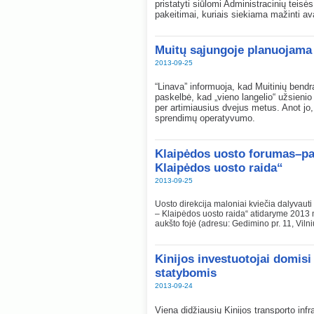
pristatyti siūlomi Administracinių tei
pakeitimai, kuriais siekiama mažinti av
Muitų sąjungoje planuojama 
2013-09-25
“Linava” informuoja, kad Muitinių bend
paskelbė, kad „vieno langelio“ užsienio
per artimiausius dvejus metus. Anot jo
sprendimų operatyvumo.
Klaipėdos uosto forumas–par
Klaipėdos uosto raida“
2013-09-25
Uosto direkcija maloniai kviečia dalyvaut
– Klaipėdos uosto raida“ atidaryme 2013 m.
aukšto fojė (adresu: Gedimino pr. 11, Vilni
Kinijos investuotojai domisi
statybomis
2013-09-24
Viena didžiausių Kinijos transporto inf