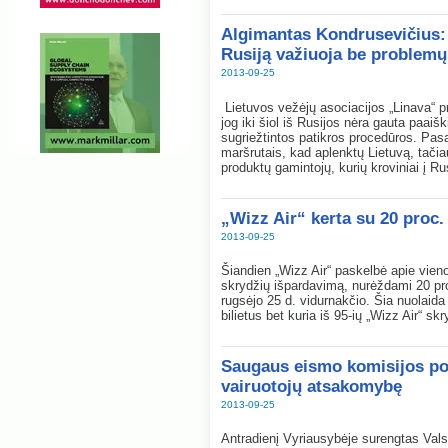
Algimantas Kondrusevičius: „
Rusiją važiuoja be problemų
2013-09-25
Lietuvos vežėjų asociacijos „Linava“ 
jog iki šiol iš Rusijos nėra gauta paai
sugriežtintos patikros procedūros. Pasa
maršrutais, kad aplenktų Lietuvą, tači
produktų gamintojų, kurių kroviniai į Ru
„Wizz Air“ kerta su 20 proc
2013-09-25
Šiandien „Wizz Air“ paskelbė apie vien
skrydžių išpardavimą, nurėždami 20 proc
rugsėjo 25 d. vidurnakčio. Šia nuolaida
bilietus bet kuria iš 95-ių „Wizz Air“ sk
Saugaus eismo komisijos posė
vairuotojų atsakomybę
2013-09-25
Antradienį Vyriausybėje surengtas Val