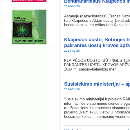
Bendradarbiaus Klaipėdos ir
2014-05-26
Astanoje (Kazachstanas) „Transit Ka
tarp Klaipėdos ir Aktau uostų. Bendrada
bendradarbiavimo ryšius tarp Kazachstan
Klaipėdos uosto, Būtingės ter
pakrantės uostų krovos apžv
2014-05-26
KLAIPĖDOS UOSTO, BŪTINGĖS TER
PAKRANTĖS UOSTŲ KROVOS APŽV
2014 m. sausio–balandžio mėn.
Susisiekimo ministerijai – 
2014-05-26
Susisiekimo ministerijai ir projekto RAI
informacinės visuomenės dienos proga 
m. Pasaulinės informacinės visuomenės d
projekto „Kaimiškųjų vietovių informaci
tiesiamus kelius į informacinę visuome