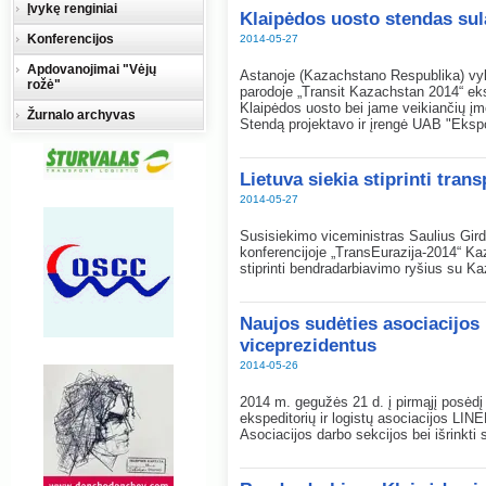
Įvykę renginiai
Klaipėdos uosto stendas sul
Konferencijos
2014-05-27
Apdovanojimai "Vėjų
Astanoje (Kazachstano Respublika) vykus
rožė"
parodoje „Transit Kazachstan 2014“ ek
Klaipėdos uosto bei jame veikiančių įm
Žurnalo archyvas
Stendą projektavo ir įrengė UAB "Eksp
Lietuva siekia stiprinti tra
2014-05-27
Susisiekimo viceministras Saulius Gir
konferencijoje „TransEurazija-2014“ Ka
stiprinti bendradarbiavimo ryšius su Ka
Naujos sudėties asociacijos
viceprezidentus
2014-05-26
2014 m. gegužės 21 d. į pirmąjį posėdį
ekspeditorių ir logistų asociacijos LIN
Asociacijos darbo sekcijos bei išrinkt