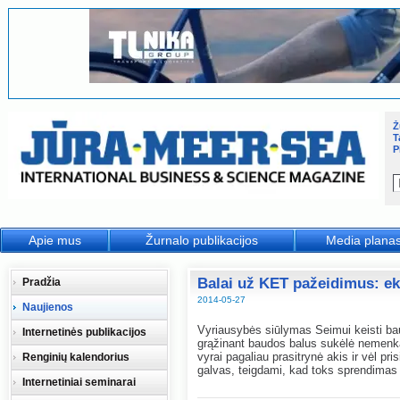
Ž
T
P
Apie mus
Žurnalo publikacijos
Media plana
Balai už KET pažeidimus: eks
Pradžia
2014-05-27
Naujienos
Vyriausybės siūlymas Seimui keisti ba
Internetinės publikacijos
grąžinant baudos balus sukėlė nemenką
vyrai pagaliau prasitrynė akis ir vėl pr
Renginių kalendorius
galvas, teigdami, kad toks sprendimas
Internetiniai seminarai