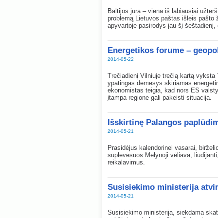
Baltijos jūra – viena iš labiausiai užte
problemą Lietuvos paštas išleis pašto ž
apyvartoje pasirodys jau šį šeštadienį
Energetikos forume – geopoli
2014-05-22
Trečiadienį Vilniuje trečią kartą vyksta
ypatingas dėmesys skiriamas energeti
ekonomistas teigia, kad nors ES valsty
įtampa regione gali pakeisti situaciją.
Išskirtinę Palangos paplūdim
2014-05-21
Prasidėjus kalendorinei vasarai, biržel
suplevėsuos Mėlynoji vėliava, liudijant
reikalavimus.
Susisiekimo ministerija atvi
2014-05-21
Susisiekimo ministerija, siekdama skati