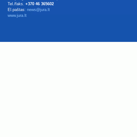
Tel./faks.
+370 46 365602
El.paštas:
news@jura.lt
www.jura.lt