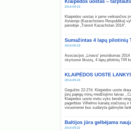
Klaipėdos uostas – tarptaut
2014-05-23
Klaipėdos uostas ir jame veikiančios į
Astanoje (Kazachstano Respublika) vykst
parodoje „Transit Kazachstan 2014“.
Sumažintas 4 lapų pilotinių
2014-05-23
Asociacijos „Linava“ prezidiumas 2014
skyriuose likusių, 4 lapų pilotinių TIR
KLAIPĖDOS UOSTE LANKYS
2014-05-23
Gegužės 22-27d. Klaipėdos uoste draug
jūrų pajėgų minų medžiojimo laivas ,,Ca
Klaipėdos uoste metu vyks bendri rengin
pagerbtas Vilhelmo kanalą stačiusių ir 
visuomenei bus sudaryta galimybė lanky
Baltijos jūra gelbėjama nauj
2014-05-22