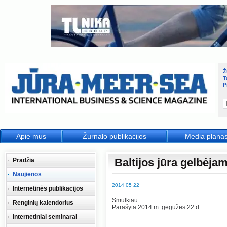
Ž
T
P
Apie mus
Žurnalo publikacijos
Media plana
Baltijos jūra gelbėja
Pradžia
Naujienos
2014 05 22
Internetinės publikacijos
Smulkiau
Renginių kalendorius
Parašyta 2014 m. gegužės 22 d.
Internetiniai seminarai