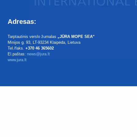
Adresas:
Tarptautinis verslo žurnalas
„JŪRA MOPE SEA“
Minijos g. 93
, LT-93234
Klaipėda, Lietuva
Tel./faks.
+370 46 365602
El.paštas:
news@jura.lt
www.jura.lt