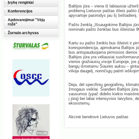
Įvykę renginiai
Baltijos jūra – viena iš labiausiai užte
problemą Lietuvos paštas išleis pašto ž
Konferencijos
apyvartoje pasirodys jau šį šeštadienį
Apdovanojimai "Vėjų
rožė"
Pašto ženklą „Išsaugokime Baltijos jūrą
nominalo pašto ženklas bus išleistas 80
Žurnalo archyvas
Kartu su pašto ženklu bus išleisti ir p
korespondencija, apmokama Baltijos jū
bus antspauduojama pirmosios dienos 
Baltijos jūra yra vėliausiai susiformavu
vienos gražiausių visoje Europoje, jos 
bangų išmetamu Šiaurės auksu – ginta
vilioja daugelį, norinčiųjų patirti ieškoj
Deja, dėl specifinių geografinių, klimato
žmogaus veiklai. Šiandien Baltijos jūra
sausumos (ypač didelio kiekio maistin
į jūrą) bei labai intensyvios laivybos, 
ekosistemų.
Akcinė bendrovė Lietuvos paštas