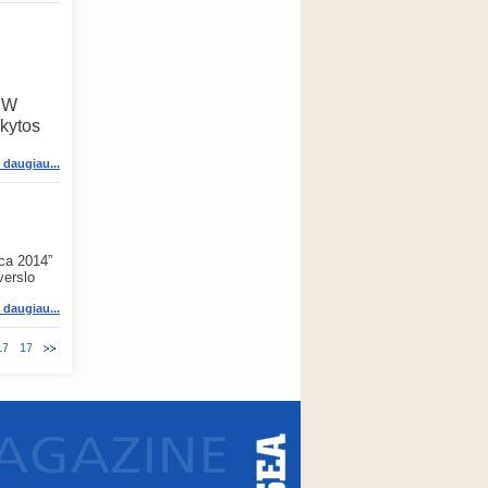
,
BMW
ikytos
i daugiau...
ica 2014”
verslo
i daugiau...
176
177