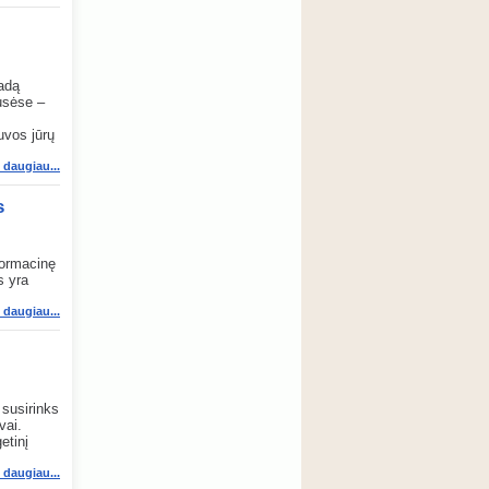
radą
pusėse –
s
uvos jūrų
i daugiau...
s
formacinę
s yra
i daugiau...
 susirinks
vai.
etinį
i daugiau...