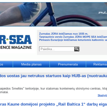
Žurnalas JŪRA leidžiamas nuo 1935 m.
Tarptautinis verslo žurnalas JŪRA MOPE SEA leidžia
Pirmasis Eurazijoje leidžiamas keturiomis kalbomis: an
jos
Media planas
Prenumerata
Reklama
dos uostas jau netrukus startuos kaip HUB-as (nuotrauk
ipėdos Smeltės" teritorijoje, kur statomas konteinerių skirstymo centras, klo
matai.
Skaityt
ras Kaune domėjosi projekto „Rail Baltica 1“ darbų eiga