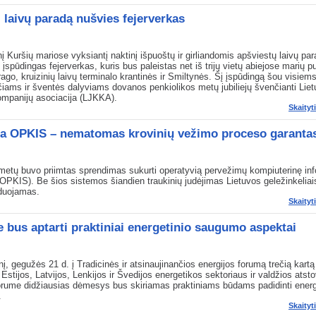
į laivų paradą nušvies fejerverkas
į Kuršių mariose vyksiantį naktinį išpuoštų ir girliandomis apšviestų laivų pa
 įspūdingas fejerverkas, kuris bus paleistas net iš trijų vietų abiejose marių 
 rago, kruizinių laivų terminalo krantinės ir Smiltynės. Šį įspūdingą šou visiem
čiams ir šventės dalyviams dovanos penkiolikos metų jubiliejų švenčianti Liet
ompanijų asociacija (LJKKA).
Skaityt
a OPKIS – nematomas krovinių vežimo proceso garanta
metų buvo priimtas sprendimas sukurti operatyvią pervežimų kompiuterinę in
OPKIS). Be šios sistemos šiandien traukinių judėjimas Lietuvos geležinkeliai
zduojamas.
Skaityt
je bus aptarti praktiniai energetinio saugumo aspektai
nį, gegužės 21 d. į Tradicinės ir atsinaujinančios energijos forumą trečią kartą
 Estijos, Latvijos, Lenkijos ir Švedijos energetikos sektoriaus ir valdžios atsto
rume didžiausias dėmesys bus skiriamas praktiniams būdams padidinti energ
.
Skaityt