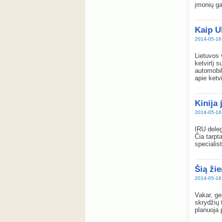
įmonių ga
Kaip U
2014-05-16
Lietuvos 
ketvirtį 
automobil
apie ketv
Kinija
2014-05-16
IRU deleg
Čia tarpt
specialis
Šią ži
2014-05-16
Vakar, ge
skrydžių 
planuoja 