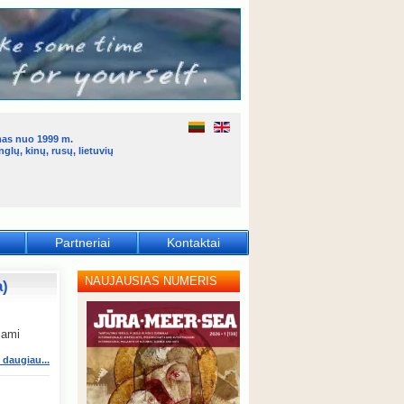
mas nuo 1999 m.
glų, kinų, rusų, lietuvių
Partneriai
Kontaktai
NAUJAUSIAS NUMERIS
a)
jami
i daugiau...