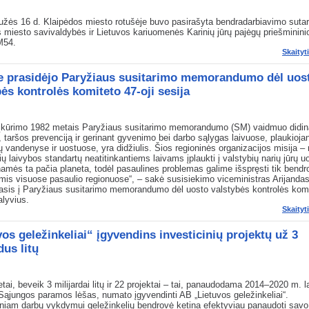
žės 16 d. Klaipėdos miesto rotušėje buvo pasirašyta bendradarbiavimo sutart
 miesto savivaldybės ir Lietuvos kariuomenės Karinių jūrų pajėgų priešmininio
M54.
Skaityt
je prasidėjo Paryžiaus susitarimo memorandumo dėl uos
ės kontrolės komiteto 47-oji sesija
 įkūrimo 1982 metais Paryžiaus susitarimo memorandumo (SM) vaidmuo didina
taršos prevenciją ir gerinant gyvenimo bei darbo sąlygas laivuose, plaukioja
ių vandenyse ir uostuose, yra didžiulis. Šios regioninės organizacijos misija – n
nių laivybos standartų neatitinkantiems laivams įplaukti į valstybių narių jūrų u
amės ta pačia planeta, todėl pasaulines problemas galime išspręsti tik bend
is visuose pasaulio regionuose“, – sakė susisiekimo viceministras Arijandas
asis į Paryžiaus susitarimo memorandumo dėl uosto valstybės kontrolės kom
alyvius.
Skaityt
os geležinkeliai“ įgyvendins investicinių projektų už 3
dus litų
tai, beveik 3 milijardai litų ir 22 projektai – tai, panaudodama 2014–2020 m. l
ąjungos paramos lėšas, numato įgyvendinti AB „Lietuvos geležinkeliai“.
iam darbų vykdymui geležinkelių bendrovė ketina efektyviau panaudoti savo 