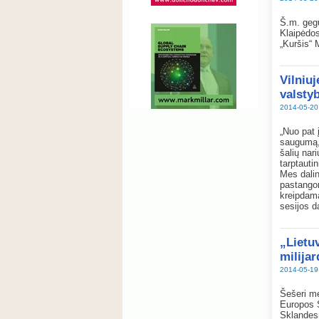
Š.m. gegu
Klaipėdos
„Kuršis“ 
Vilniu
valstyb
2014-05-20
„Nuo pat
saugumą, 
šalių nar
tarptauti
Mes dalin
pastangom
kreipdam
sesijos d
„Lietuv
milijar
2014-05-19
Šešeri me
Europos S
Sklandesn