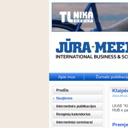
Apie mus
Žurnalo publikaci
Klaipė
Pradžia
2014-05-21
Naujienos
LKAB "Kla
Internetinės publikacijos
HUB-o pa
Renginių kalendorius
Internetiniai seminarai
Premje