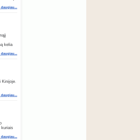
i daugiau...
mąjį
ą kelia
i daugiau...
Kinijoje.
s
i daugiau...
o
 kuriais
i daugiau...