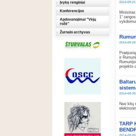
Įvykę renginiai
2014-05-21
Konferencijos
Ministras
1“ rangos
Apdovanojimai "Vėjų
vykdomus 
rožė"
Žurnalo archyvas
Rumuni
2014-05-20
Praėjusią
ir Rumuni
Rumunijos
projekto 
Baltaru
sistem
2014-05-20
Nuo kitų 
elektroni
TARP 
BENDR
2014-05-20