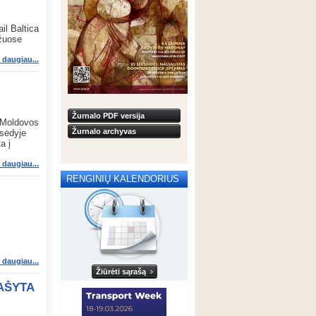
il Baltica
ožuose
i daugiau...
Žurnalo PDF versija
, Moldovos
Žurnalo archyvas
osėdyje
a į
i daugiau...
RENGINIŲ KALENDORIUS
i daugiau...
Žiūrėti sąrašą
AŠYTA