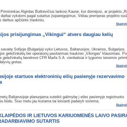
 Pirmininkas Algirdas Butkevičius lankosi Kaune, kur domėjosi, ar projekto „Ra
 darbai vykdomi pagal sutartus įsipareigojimus. Vėliau premjeras projekto ru
darbus apžiūrės traukiniu.
Skaityt
jos prisijungimas „Vikingui“ atvers daugiau kelių
 savaitę Sofijoje (Bulgarija) vyko Lietuvos, Baltarusijos, Ukrainos, Bulgarijos
jos geležinkelių bei operatorių pasitarimas traukinio „Vikingas“ klausimais. P
 geležinkelių bendrovė CFR Marfa S.A. vienbalsiai ir lygiomis teisėmis priimt
dalyvių gretas.
Skaityt
sijoje startuos elektroninių eilių pasienyje rezervavimo
a
metų Baltarusijoje planuojama suteikti galimybę į eiles pasienyje registruotis
niu būdu. Šiuo metu jau kuriama tai leisianti padaryti sistema.
Skaityt
KLAIPĖDOS IR LIETUVOS KARIUOMENĖS LAIVO PASIR
ADARBIAVIMO SUTARTIS