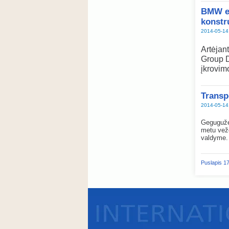
BMW el
konstr
2014-05-14
Artėjan
Group D
įkrovim
Transpo
2014-05-14
Gegugužės
metu vežė
valdyme.
Puslapis 17