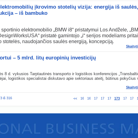
ektromobilių įkrovimo stotelių vizija: energija iš saulės
ukcija – iš bambuko
t sportinio elektromobilio „BMW i8“ pristatymui Los Andžele, „
esignWorksUSA“ pristatė gamintojo „i“ serijos modeliams prita
o stotelės, naudojančios saulės energiją, koncepciją.
Skaityt
rtui – 5 mlrd. litų europinių investicijų
 8 d. vykusios Tarptautinės transporto ir logistikos konferencijos „Transbalt
jai, logistikos specialistai diskutavo apie sektoriaus ateitį, būtinus pokyčius 
Skaityt
3 iš 316
168
169
170
171
172
173
174
175