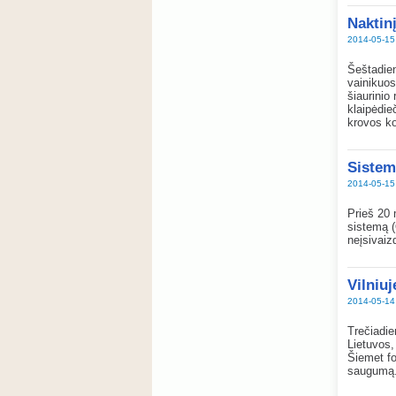
Naktin
2014-05-15
Šeštadien
vainikuos
šiaurinio
klaipėdie
krovos k
Sistem
2014-05-15
Prieš 20 
sistemą (
neįsivai
Vilniu
2014-05-14
Trečiadie
Lietuvos,
Šiemet fo
saugumą