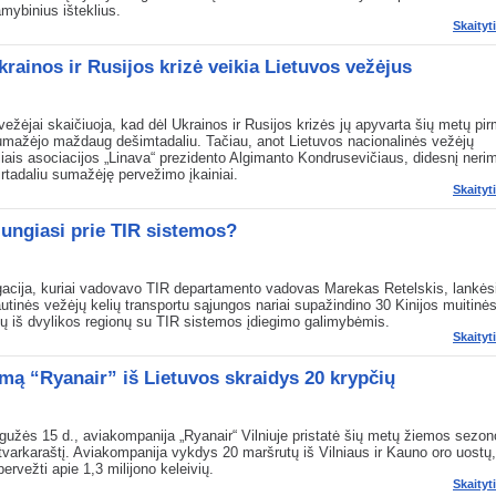
mybinius išteklius.
Skaityt
krainos ir Rusijos krizė veikia Lietuvos vežėjus
vežėjai skaičiuoja, kad dėl Ukrainos ir Rusijos krizės jų apyvarta šių metų pir
sumažėjo maždaug dešimtadaliu. Tačiau, anot Lietuvos nacionalinės vežėjų
iais asociacijos „Linava“ prezidento Algimanto Kondrusevičiaus, didesnį nerim
irtadaliu sumažėję pervežimo įkainiai.
Skaityt
 jungiasi prie TIR sistemos?
acija, kuriai vadovavo TIR departamento vadovas Marekas Retelskis, lankėsi 
autinės vežėjų kelių transportu sąjungos nariai supažindino 30 Kinijos muitinė
tų iš dvylikos regionų su TIR sistemos įdiegimo galimybėmis.
Skaityt
emą “Ryanair” iš Lietuvos skraidys 20 krypčių
gužės 15 d., aviakompanija „Ryanair“ Vilniuje pristatė šių metų žiemos sezon
tvarkaraštį. Aviakompanija vykdys 20 maršrutų iš Vilniaus ir Kauno oro uostų,
pervežti apie 1,3 milijono keleivių.
Skaityt