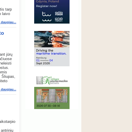
is tarp
 laivo
i daugiau...
to
nt jūrų
nčiuose
eleisti
ostus.
romis
 Šliupas,
iteto
i daugiau...
aikotarpio
antrinių