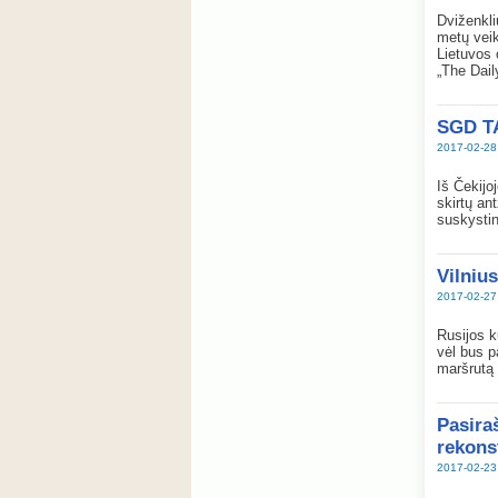
Dviženkli
metų veik
Lietuvos 
„The Dail
SGD T
2017-02-28
Iš Čekijo
skirtų an
suskystin
Vilnius
2017-02-27
Rusijos k
vėl bus p
maršrutą 
Pasiraš
rekons
2017-02-23