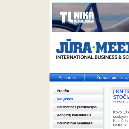
Apie mus
Žurnalo publikaci
Į KN 
Pradžia
STOČI
Naujienos
2017-03-14
Internetinės publikacijos
Kovo 13 d
Renginių kalendorius
suskystin
Klaipėdos
Internetiniai seminarai
uosto iki