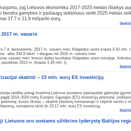
uojama, jog Lietuvos ekonomika 2017-2025 metais išlaikys a
o bendra gamybos ir paslaugų sektoriaus vertė 2025 metais sie
mai 37.7 ir 21.9 milijardo eurų.
Skaityt
 2017 m. vasaris
o 7 d. duomenimis, 2017 m. vasario mėn. Klaipėdos uoste krauta 3,43 mln. t 
proc. arba 334,9 tūkst. t daugiau nei 2016 m. vasario mėn.
usias vasario mėn. krovos darbų rezultatas Klaipėdos uosto istorijoje. Ankstes
s pasiektas 2013 m. (krauta 3,18 mln. t).
Skaityt
izacijai skatinti – 23 mln. eurų ES investicijų
sterija skelbia antrąjį kvietimą Lietuvos įmonėms pasinaudoti galimybe įgyven
 pagal 2014–2020 metų Europos Sąjungos (ES) investicijų priemonę „Inoklaste
 priemonę, kurios tikslas – skatinti klasterių formavimąsi ir stiprinti verslo ir 
biavimą, numatoma skirti iki 23,17 mln. eurų ES investicijų.
Skaityt
eji Lietuvos oro uostams užtikrino lyderystę Baltijos reg