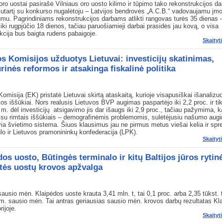
oro uostai pasirašė Vilniaus oro uosto kilimo ir tūpimo tako rekonstrukcijos da
sutartį su konkurso nugalėtoju – Latvijos bendrovės „A.C.B.“ vadovaujamu įm
mu. Pagrindiniams rekonstrukcijos darbams atlikti rangovas turės 35 dienas 
 iki rugpjūčio 18 dienos, tačiau paruošiamieji darbai prasidės jau kovą, o visa
kcija bus baigta rudens pabaigoje.
Skaityt
s Komisijos užduotys Lietuvai: investicijų skatinimas,
rinės reformos ir atsakinga fiskalinė politika
omisija (EK) pristatė Lietuvai skirtą ataskaitą, kurioje visapusiškai išanalizuo
s iššūkiai. Nors realusis Lietuvos BVP augimas paspartėjo iki 2,2 proc. ir ti
m. dėl investicijų atsigavimo jis dar išaugs iki 2,9 proc., tačiau pažymima, k
 su rimtais iššūkiais – demografinėmis problemomis, sulėtėjusiu našumo augi
ia švietimo sistema. Šiuos klausimus jau ne pirmus metus viešai kelia ir sp
lo ir Lietuvos pramonininkų konfederacija (LPK).
Skaityt
os uosto, Būtingės terminalo ir kitų Baltijos jūros rytin
tės uostų krovos apžvalga
ausio mėn. Klaipėdos uoste krauta 3,41 mln. t, tai 0,1 proc. arba 2,35 tūkst.
m. sausio mėn. Tai antras geriausias sausio mėn. krovos darbų rezultatas Kl
rijoje.
Skaityt