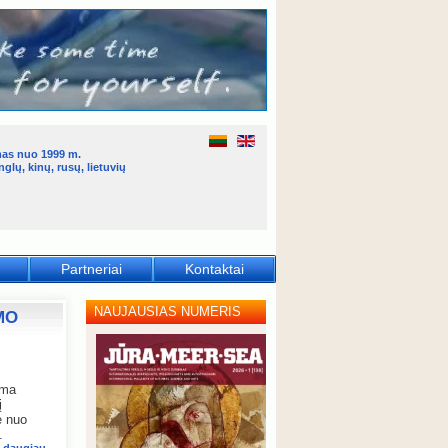
mas nuo 1999 m.
glų, kinų, rusų, lietuvių
Partneriai
Kontaktai
NAUJAUSIAS NUMERIS
MO
oma
į
ė nuo
.