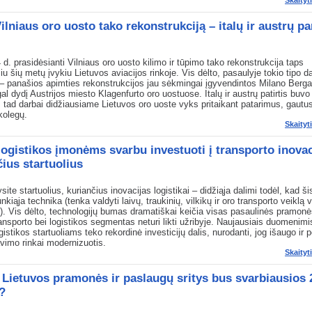
Skaityt
Vilniaus oro uosto tako rekonstrukciją – italų ir austrų 
 d. prasidėsianti Vilniaus oro uosto kilimo ir tūpimo tako rekonstrukcija taps
iu šių metų įvykiu Lietuvos aviacijos rinkoje. Vis dėlto, pasaulyje tokio tipo d
– panašios apimties rekonstrukcijos jau sėkmingai įgyvendintos Milano Berg
al dydį Austrijos miesto Klagenfurto oro uostuose. Italų ir austrų patirtis buvo 
ių, tad darbai didžiausiame Lietuvos oro uoste vyks pritaikant patarimus, gautus
kolegų.
Skaityt
logistikos įmonėms svarbu investuoti į transporto inovac
čius startuolius
site startuolius, kuriančius inovacijas logistikai – didžiąja dalimi todėl, kad ši
nkiąja technika (tenka valdyti laivų, traukinių, vilkikų ir oro transporto veiklą
). Vis dėlto, technologijų bumas dramatiškai keičia visas pasaulinės pramon
transporto bei logistikos segmentas neturi likti užribyje. Naujausiais duomenim
gistikos startuoliams teko rekordinė investicijų dalis, nurodanti, jog išaugo ir p
vimo rinkai modernizuotis.
Skaityt
 Lietuvos pramonės ir paslaugų sritys bus svarbiausios 
?