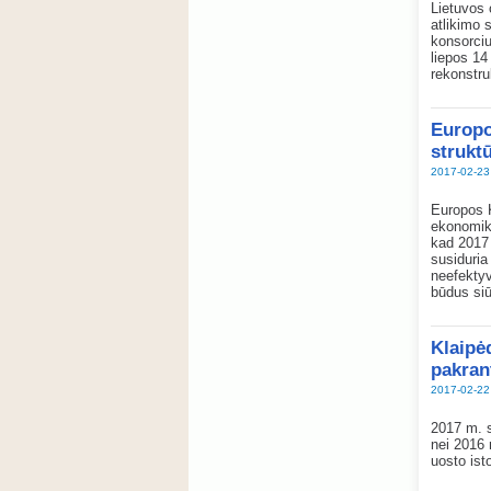
Lietuvos 
atlikimo 
konsorciu
liepos 14
rekonstru
Europo
struktū
2017-02-23
Europos K
ekonomiko
kad 2017 
susiduria
neefektyv
būdus siū
Klaipėd
pakran
2017-02-22
2017 m. s
nei 2016 
uosto isto