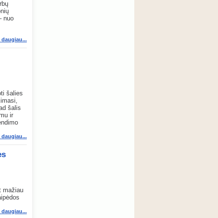
rbų
onių
– nuo
i daugiau...
ti šalies
kimasi,
ad šalis
mu ir
rendimo
i daugiau...
ės
 t mažiau
aipėdos
i daugiau...