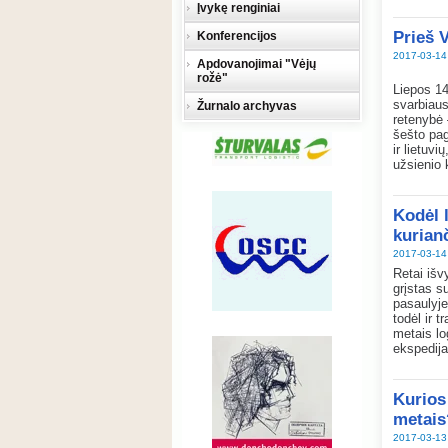
Įvykę renginiai
Prieš 
Konferencijos
2017-03-14
Apdovanojimai "Vėjų
rožė"
Liepos 14
svarbiaus
Žurnalo archyvas
retenybė 
šešto pag
ir lietuv
užsienio 
Kodėl 
kurian
2017-03-14
Retai išvy
grįstas su
pasaulyje
todėl ir 
metais lo
ekspedija
Kurios
metais
2017-03-13