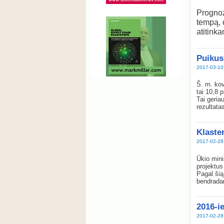
Prognoz
tempą, 
atitinka
Puikus
2017-03-10
Š. m. kov
tai 10,8 
Tai geria
rezultata
Klaster
2017-02-28
Ūkio mini
projektus
Pagal šią
bendradar
2016-i
2017-02-28