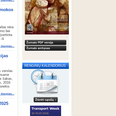
i daugiau...
pamokos
arbai nėra
amo bei
įvertinta
 iš
Žurnalo PDF versija
i daugiau...
Žurnalo archyvas
ijas
RENGINIŲ KALENDORIUS
s verslas
 visame
ės šakas,
is, 2016
oreikis
i daugiau...
Žiūrėti sąrašą
2025