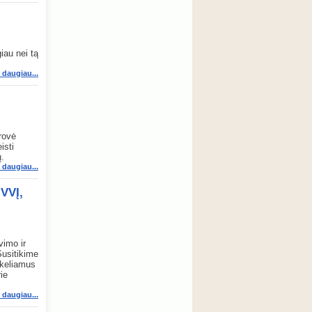
iau nei tą
i daugiau...
rovė
isti
ų.
i daugiau...
VVĮ,
vimo ir
Susitikime
 keliamus
ie
i daugiau...