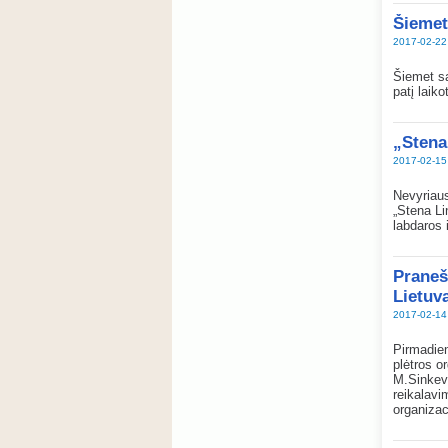
Šiemet
2017-02-22
Šiemet sa
patį laik
„Stena
2017-02-15
Nevyriaus
„Stena Li
labdaros i
Praneš
Lietuv
2017-02-14
Pirmadien
plėtros o
M.Sinkevi
reikalavi
organizac