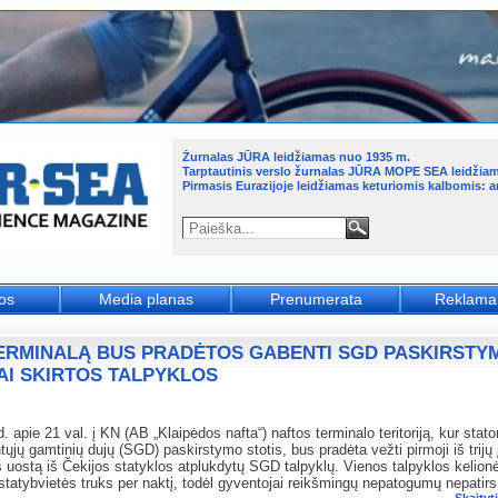
Žurnalas JŪRA leidžiamas nuo 1935 m.
Tarptautinis verslo žurnalas JŪRA MOPE SEA leidžia
Pirmasis Eurazijoje leidžiamas keturiomis kalbomis: an
jos
Media planas
Prenumerata
Reklama
TERMINALĄ BUS PRADĖTOS GABENTI SGD PASKIRSTY
AI SKIRTOS TALPYKLOS
. apie 21 val. į KN (AB „Klaipėdos nafta“) naftos terminalo teritoriją, kur stat
tųjų gamtinių dujų (SGD) paskirstymo stotis, bus pradėta vežti pirmoji iš trijų 
 uostą iš Čekijos statyklos atplukdytų SGD talpyklų. Vienos talpyklos kelion
 statybvietės truks per naktį, todėl gyventojai reikšmingų nepatogumų nepatirs