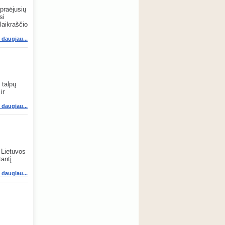
 praėjusių
si
laikraščio
i daugiau...
 talpų
ir
i daugiau...
 Lietuvos
tantį
i daugiau...