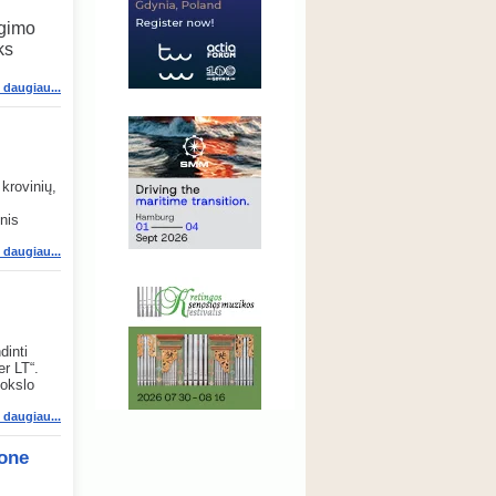
ugimo
ks
i daugiau...
krovinių,
nis
i daugiau...
dinti
r LT“.
mokslo
i daugiau...
ione