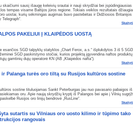
u skaičiumi sausį išaugę keleivių srautai ir nauji skrydžiai bei įspūdingiausias
los tempas visame Baltijos jūros regione. Tokiais veiklos rezultatais džiaugia
oro uostai, kurių sėkmingas augimas buvo pastebėtas ir Didžiosios Britanijos 
y Telegraph“.
Skaityt
ALPOS PAKELIUI Į KLAIPĖDOS UOSTĄ
je esančios SGD talpyklų statyklos „Chart Ferox, a.s.“ išplukdytos 3 iš 5 SGD
tžeminei SGD paskirstymo stočiai, kurios projektą įgyvendina naftos produktų 
tųjų gamtinių dujų operatorė KN (AB „Klaipėdos nafta“).
Skaityt
 ir Palanga turės oro tiltą su Rusijos kultūros sostine
ultūros sostine tituluojamas Sankt Peterburgas jau nuo pavasario pabaigos iš
asiekiamas oru. Apie naują skrydžių kryptį iš Palangos bei apie į Vilnių sugrįž
paskelbė Rusijos oro linijų bendrovė „RusLine“.
Skaityt
yta sutartis su Vilniaus oro uosto kilimo ir tūpimo tako
trukcijos rangovais