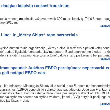
 daugiau keleivių renkasi traukinius
usio mėnesį traukiniais važiavo beveik 300 tūkst. keleivių. Tai 6,3 proc. daug
otarpį 2016 m.
Skaityt
 Line“ ir „Mercy Ships“ tapo partneriais
ybinė humanitarinė organizacija „Mercy Ships“ ir didžiausia privati keltų bend
ne“ sudarė ilgalaikio bendradarbiavimo sutartį. Bendradarbiavimo tikslas – skle
dėją ir skatinti savanorystę „Stena Line“ viduje ir tarp jos keleivių bei partneri
Skaityt
imas spaudai: Aukštas EBPO pareigūnas: nepertvarkius 
a gali netapti EBPO nare
į ūkio ministras Mindaugas Sinkevičius susitiko su Ekonominio bendradarbia
rganizacijos (EBPO) generalinio sekretoriaus pavaduotoju Douglasu Frantzu. 
čius akcentavo, kad ministerija deda visas pastangas siekiant atitikti EBPO
mus valstybėms-narėms valstybės valdomų įmonių (VVĮ) srityje ir prisijungti pr
ijos jau kitais metais.
Skaityt