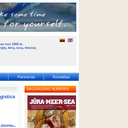
mas nuo 1999 m.
glų, kinų, rusų, lietuvių
Partneriai
Kontaktai
NAUJAUSIAS NUMERIS
gistics
i daugiau...