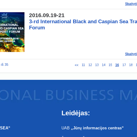
Skaityt
2016.09.19-21
3-rd International Black and Caspian Sea Tr
Forum
Skaityt
 iš 35
11
12
13
14
15
16
17
18
Leidėjas:
 SEA“
UAB
„
Jūrų informacijos centras
“