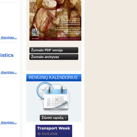
i daugiau...
Žurnalo PDF versija
istics
Žurnalo archyvas
i daugiau...
RENGINIŲ KALENDORIUS
Žiūrėti sąrašą
i daugiau...