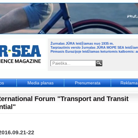
Žurnalas JŪRA leidžiamas nuo 1935 m.
Tarptautinis verslo žurnalas JŪRA MOPE SEA leidžia
Pirmasis Eurazijoje leidžiamas keturiomis kalbomis: an
jos
Media planas
Prenumerata
Reklama
nternational Forum "Transport and Transit
ntial"
2016.09.21-22