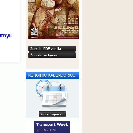
tnyi-
Žurnalo PDF versija
Žurnalo archyvas
RENGINIŲ KALENDORIUS
Žiūrėti sąrašą