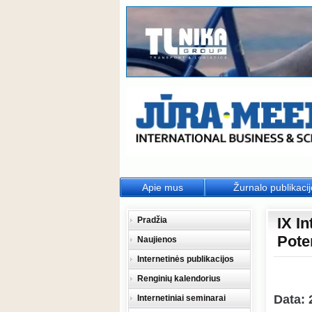
Apie mus
Žurnalo publikaci
IX I
Pradžia
Pote
Naujienos
Internetinės publikacijos
Renginių kalendorius
Data: 
Internetiniai seminarai