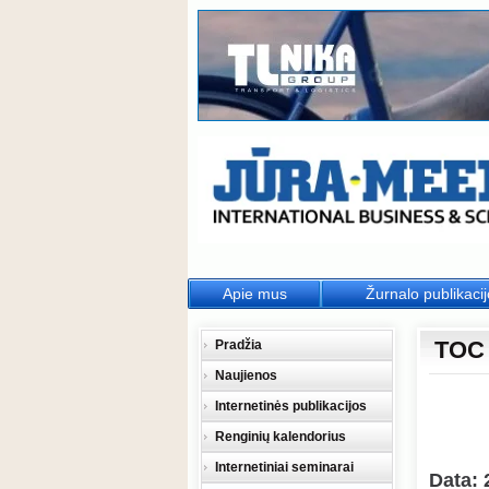
Apie mus
Žurnalo publikaci
TOC 
Pradžia
Naujienos
Internetinės publikacijos
Renginių kalendorius
Internetiniai seminarai
Data: 