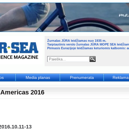
Žurnalas JŪRA leidžiamas nuo 1935 m.
Tarptautinis verslo žurnalas JŪRA MOPE SEA leidžia
Pirmasis Eurazijoje leidžiamas keturiomis kalbomis: an
jos
Media planas
Prenumerata
Reklama
Americas 2016
2016.10.11-13