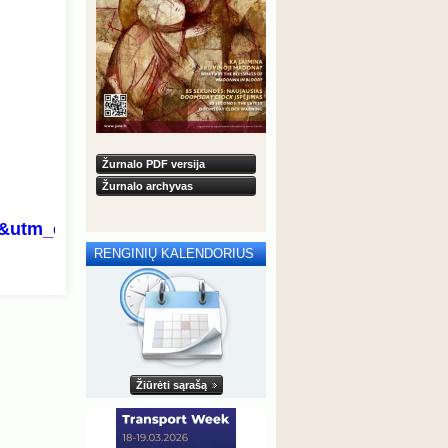
Žurnalo PDF versija
Žurnalo archyvas
&utm_campaign=TOC%20Americas%20media%20par
RENGINIŲ KALENDORIUS
Žiūrėti sąrašą