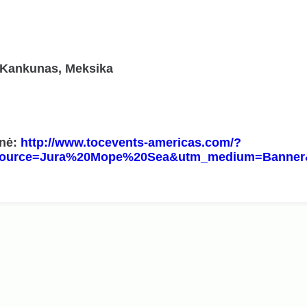
 Kankunas, Meksika
inė:
http://www.tocevents-americas.com/?
ource=Jura%20Mope%20Sea&utm_medium=Banner