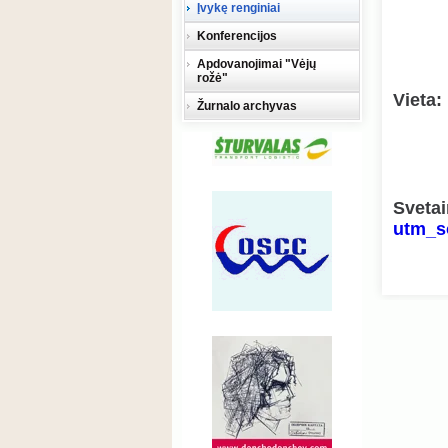
Įvykę renginiai
Konferencijos
Apdovanojimai "Vėjų
rožė"
Vieta:
Žurnalo archyvas
Sveta
utm_s