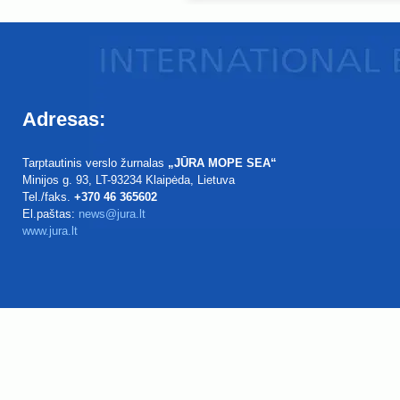
Adresas:
Tarptautinis verslo žurnalas
„JŪRA MOPE SEA“
Minijos g. 93
, LT-93234
Klaipėda, Lietuva
Tel./faks.
+370 46 365602
El.paštas:
news@jura.lt
www.jura.lt