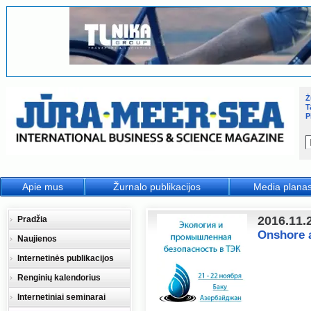
Ž
T
P
Apie mus
Žurnalo publikacijos
Media plana
2016.11.
Pradžia
Onshore a
Naujienos
Internetinės publikacijos
Renginių kalendorius
Internetiniai seminarai