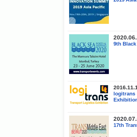
2020.06
9th Black
2016.11.
logitrans
Exhibitio
2020.07
17th Tran