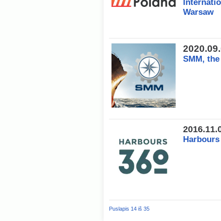
Internati
Warsaw
2020.09
SMM, the 
2016.11.
Harbours 
Puslapis 14 iš 35