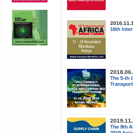
2016.11.
16th Inte
2018.06
The 5-th 
Transpor
2019.11
The 9th 
2019 Asia