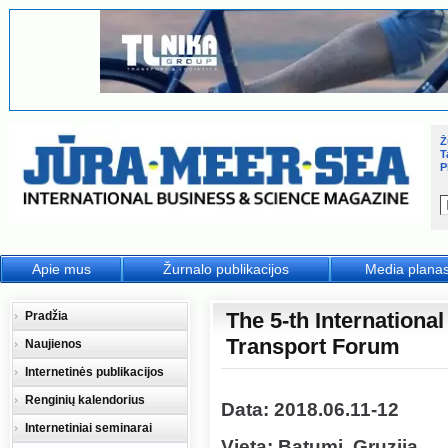
Ž
T
P
Apie mus
Žurnalo publikacijos
Media plana
The 5-th Internationa
Pradžia
Transport Forum
Naujienos
Internetinės publikacijos
Renginių kalendorius
Data: 2018.06.11-12
Internetiniai seminarai
Vieta: Batumi, Gruzija