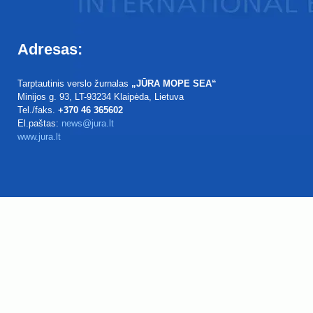
Adresas:
Tarptautinis verslo žurnalas
„JŪRA MOPE SEA“
Minijos g. 93
, LT-93234
Klaipėda, Lietuva
Tel./faks.
+370 46 365602
El.paštas:
news@jura.lt
www.jura.lt