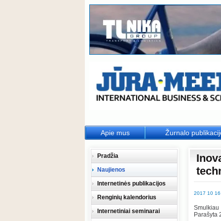
Apie mus
Žurnalo publikaci
Inov
Pradžia
tech
Naujienos
Internetinės publikacijos
2017 10 16
Renginių kalendorius
Smulkiau
Internetiniai seminarai
Parašyta 