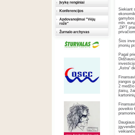
Įvykę renginiai
Siekiant 
Konferencijos
ekonomiko
gamybos 
Apdovanojimai "Vėjų
mln. eur
rožė"
„DPT pra
privačio
Žurnalo archyvas
Šios inv
įmonių pr
Pagal pri
Didžiausi
investici
„Astra“ d
Finansavi
įrangos
g
2
medžio 
įtaisų, ža
kartonin
Finansavi
poveikio 
pramonine
Daugiausi
įgyvendin
veikianči