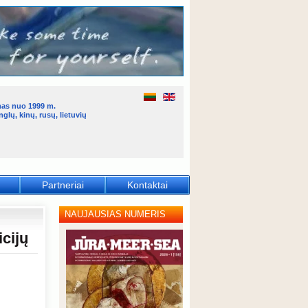
mas nuo 1999 m.
glų, kinų, rusų, lietuvių
Partneriai
Kontaktai
NAUJAUSIAS NUMERIS
icijų