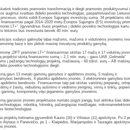
skatinti tradicinės pramonės transformaciją ir diegti pramonės
produktyvumui i
s augimui svarbias didelio poveikio technologijas,
paspartinsiančias Lietuvo
procesus, skirta solidi Europos Sąjungos
investicijų suma. 34 projektams ski
ų finansavimas pagal 2014–2020
metų Europos Sąjungos (ES) investicijų pri
monei LT+“. Įgyvendinus
šiuos projektus į didelio poveikio technologijas kartu
mis lėšomis bus
investuota beveik 40 mln. eurų.
esticijos sudarys galimybę labai mažoms, mažoms ir vidutinėms įmonėms
mod
amoninę bazę ir leis plėtoti masinę inovatyvių produktų
gamybą.
emonę „DPT pramonei LT+“ finansavimas skirtas 17 mažų ir 17 vidutinių
įmon
ą projektui skirtą finansavimo sumą – 2,1 mln. eurų – gavo UAB
„Gelmeda“
joms į pažangių technologijų projektą, mažiausią – 60 tūkst. eurų
– AB mašinų
idelio poveikio technologijoms diegti.
mą gavo 13 metalo gaminių gamybos ir apdirbimo įmonių, 5 mašinų ir
amybos bendrovės, 4 plastiko apdirbimo įmonės, 3 elektroninės gamybos ko
apdirbimo bendrovės. Finansavimas taip pat skirtas vaistinių preparatų,
ortop
idimų ir žaislų, nebuitinių aušinimo ir vėdinimo įrenginių,
virvių ir tinklų, popieri
ių gaminių, komponentų vėjo jėgainėms
gamybos įmonėms.
mą gavusios įmonės projektuose numato įsigyti įrangą, kuri atitinka šias
dide
technologijas: robotiką, fotoniką, pažangiąsias medžiagas,
mikronanoelektroni
s biotechnologijas.
a projektų ketinama įgyvendinti Kauno (16) ir Vilniaus (11) apskrityse. Po
2 p
s Alytaus ir Panevėžio, po 1 – Klaipėdos, Marijampolės ir
Tauragės apskritys
os įmonės.