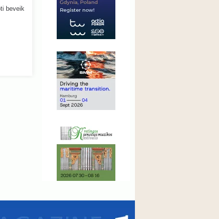
ti
beveik