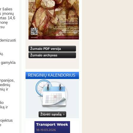
r šalies
s įmonių
rtas 14,6
emonę
 su
ernizuoti
Žurnalo PDF versija
ių.
Žurnalo archyvas
 gamykla
RENGINIŲ KALENDORIUS
mpanijos,
edinių
nių ir
lio
ką ir
Žiūrėti sąrašą
rojektus
e