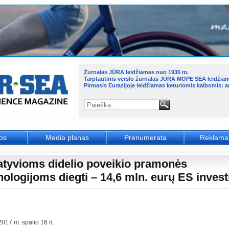
Žurnalas JŪRA leidžiamas nuo 1935 m.
Tarptautinis verslo žurnalas JŪRA MOPE SEA leidžia
Pirmasis Eurazijoje leidžiamas keturiomis kalbomis: an
jos
Media planas
Prenumerata
Reklama
atyvioms didelio poveikio pramonės
nologijoms diegti – 14,6 mln. eurų ES invest
2017 m. spalio 16 d.