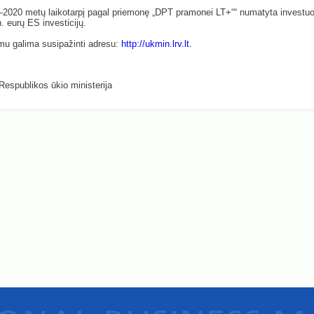
–2020 metų laikotarpį pagal priemonę „DPT pramonei LT+““ numatyta investuo
. eurų ES investicijų.
mu galima susipažinti adresu:
http://ukmin.lrv.lt
.
Respublikos ūkio ministerija