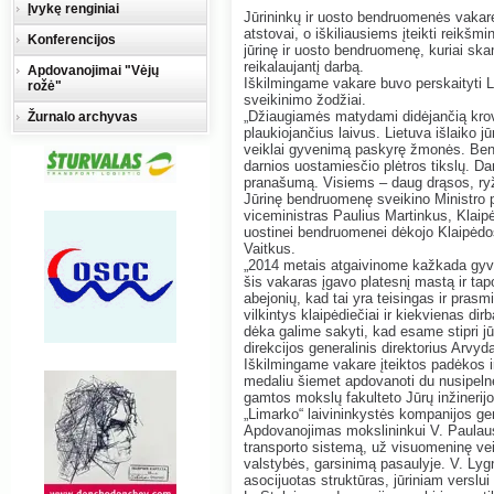
Įvykę renginiai
Jūrininkų ir uosto bendruomenės vakare
atstovai, o iškiliausiems įteikti reikš
Konferencijos
jūrinę ir uosto bendruomenę, kuriai ska
reikalaujantį darbą.
Apdovanojimai "Vėjų
Iškilmingame vakare buvo perskaityti 
rožė"
sveikinimo žodžiai.
„Džiaugiamės matydami didėjančią krov
Žurnalo archyvas
plaukiojančius laivus. Lietuva išlaiko jū
veiklai gyvenimą paskyrę žmonės. Bend
darnios uostamiesčio plėtros tikslų. D
pranašumą. Visiems – daug drąsos, ryž
Jūrinę bendruomenę sveikino Ministro p
viceministras Paulius Martinkus, Klaip
uostinei bendruomenei dėkojo Klaipėdos
Vaitkus.
„2014 metais atgaivinome kažkada gyva
šis vakaras įgavo platesnį mastą ir ta
abejonių, kad tai yra teisingas ir pras
vilkintys klaipėdiečiai ir kiekvienas dir
dėka galime sakyti, kad esame stipri jū
direkcijos generalinis direktorius Arvyd
Iškilmingame vakare įteiktos padėkos i
medaliu šiemet apdovanoti du nusipelnę
gamtos mokslų fakulteto Jūrų inžinerij
„Limarko“ laivininkystės kompanijos gen
Apdovanojimas mokslininkui V. Paulausku
transporto sistemą, už visuomeninę veikl
valstybės, garsinimą pasaulyje. V. Lyg
asocijuotas struktūras, jūriniam verslui 