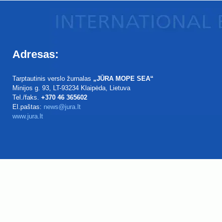
Adresas:
Tarptautinis verslo žurnalas
„JŪRA MOPE SEA“
Minijos g. 93
, LT-93234
Klaipėda, Lietuva
Tel./faks.
+370 46 365602
El.paštas:
news@jura.lt
www.jura.lt