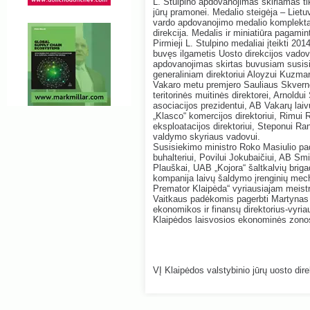
L. Stulpino apdovanojimas skiriamas ti
jūrų pramonei. Medalio steigėja – Lietu
vardo apdovanojimo medalio komplektą 
direkcija. Medalis ir miniatiūra pagamint
Pirmieji L. Stulpino medaliai įteikti 2014
buvęs ilgametis Uosto direkcijos vadov
apdovanojimas skirtas buvusiam susisie
generaliniam direktoriui Aloyzui Kuzmar
Vakaro metu premjero Sauliaus Skvernel
teritorinės muitinės direktorei, Arnoldui
asociacijos prezidentui, AB Vakarų lai
„Klasco“ komercijos direktoriui, Rimui
eksploatacijos direktoriui, Steponui Ra
valdymo skyriaus vadovui.
Susisiekimo ministro Roko Masiulio pad
buhalteriui, Povilui Jokubaičiui, AB S
Plauškai, UAB „Kojora“ šaltkalvių briga
kompanija laivų šaldymo įrenginių mech
Premator Klaipėda“ vyriausiajam meistru
Vaitkaus padėkomis pagerbti Martynas A
ekonomikos ir finansų direktorius-vyri
Klaipėdos laisvosios ekonominės zonos
VĮ Klaipėdos valstybinio jūrų uosto dire