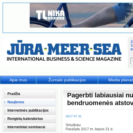
Ž
T
P
Apie mus
Žurnalo publikacijos
Media plana
Pagerbti labiausiai nu
Pradžia
bendruomenės atstov
Naujienos
Internetinės publikacijos
2017 07 31
Renginių kalendorius
Smulkiau
Internetiniai seminarai
Parašyta 2017 m. liepos 31 d.