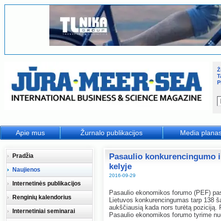
Ž
T
P
Apie mus
Žurnalo publikacijos
Media plana
Pasaulio konkurencingumo i
Pradžia
kelyje
Naujienos
2016-09-29
Internetinės publikacijos
Pasaulio ekonomikos forumo (PEF) pa
Renginių kalendorius
Lietuvos konkurencingumas tarp 138 šali
aukščiausią kada nors turėtą poziciją.
Internetiniai seminarai
Pasaulio ekonomikos forumo tyrime nuo