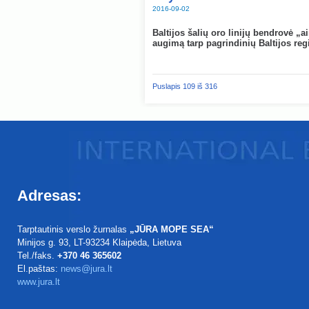
2016-09-02
Baltijos šalių oro linijų bendrovė „a
augimą tarp pagrindinių Baltijos reg
Puslapis 109 iš 316
Adresas:
Tarptautinis verslo žurnalas
„JŪRA MOPE SEA“
Minijos g. 93
, LT-93234
Klaipėda, Lietuva
Tel./faks.
+370 46 365602
El.paštas:
news@jura.lt
www.jura.lt