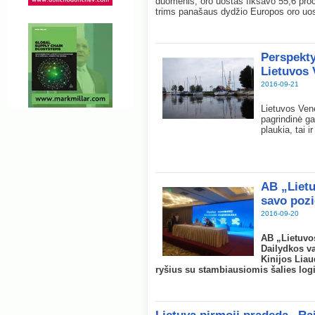
duomenis, oro uostas fiksavo 55,6 proc. 
trims panašaus dydžio Europos oro uo
Perspekty
Lietuvos 
2016-09-21
Lietuvos Ven
pagrindinė gat
plaukia, tai 
AB „Lietu
savo pozi
2016-09-20
AB „Lietuvos
Dailydkos v
Kinijos Liau
ryšius su stambiausiomis šalies logi