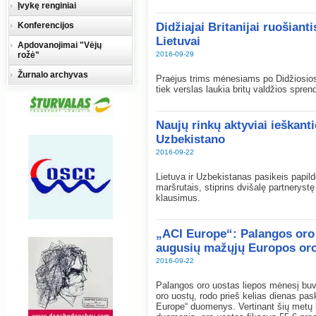
Įvykę renginiai
Konferencijos
Didžiajai Britanijai ruošiant
Lietuvai
Apdovanojimai "Vėjų
rožė"
2016-09-29
Žurnalo archyvas
Praėjus trims mėnesiams po Didžiosios B
tiek verslas laukia britų valdžios spre
Naujų rinkų aktyviai ieškant
Uzbekistano
2016-09-22
Lietuva ir Uzbekistanas pasikeis papildo
maršrutais, stiprins dvišalę partnerystę
klausimus.
„ACI Europe“: Palangos oro u
augusių mažųjų Europos oro 
2016-09-22
Palangos oro uostas liepos mėnesį buv
oro uostų, rodo prieš kelias dienas pas
Europe“ duomenys. Vertinant šių metų l