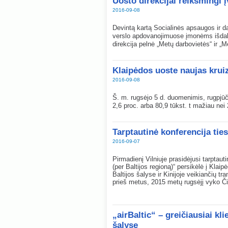
Uosto direkcijai reikšmingi į
2016-09-08
Devintą kartą Socialinės apsaugos ir d
verslo apdovanojimuose įmonėms išdalin
direkcija pelnė „Metų darbovietės“ ir „
Klaipėdos uoste naujas kruiz
2016-09-08
Š. m. rugsėjo 5 d. duomenimis, rugpjūči
2,6 proc. arba 80,9 tūkst. t mažiau ne
Tarptautinė konferencija ties
2016-09-07
Pirmadienį Vilniuje prasidėjusi tarptaut
(per Baltijos regioną)“ persikėlė į Klaip
Baltijos šalyse ir Kinijoje veikiančių tr
prieš metus, 2015 metų rugsėjį vyko Či
„airBaltic“ – greičiausiai kli
šalyse