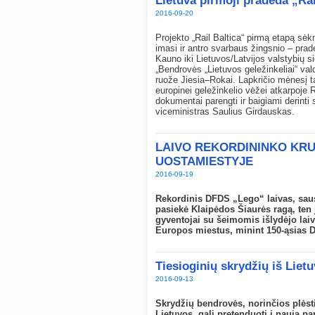
Lietuva pirmoji pradeda „Rai
2016-09-20
Projekto „Rail Baltica“ pirmą etapą sėkmi
imasi ir antro svarbaus žingsnio – prad
Kauno iki Lietuvos/Latvijos valstybių s
„Bendrovės „Lietuvos geležinkeliai“ val
ruože Jiesia–Rokai. Lapkričio mėnesį 
europinei geležinkelio vėžei atkarpoje
dokumentai parengti ir baigiami derinti
viceministras Saulius Girdauskas.
LAIVO REKORDININKO KRU
UOSTAMIESTYJE
2016-09-19
Rekordinis DFDS „Lego“ laivas, saus
pasiekė Klaipėdos Šiaurės ragą, ten 
gyventojai su šeimomis išlydėjo laivą
Europos miestus, minint 150-ąsias 
Tiesioginių skrydžių iš Liet
2016-09-13
Skrydžių bendrovės, norinčios plėsti
Lietuvos, gali pretenduoti į naują p