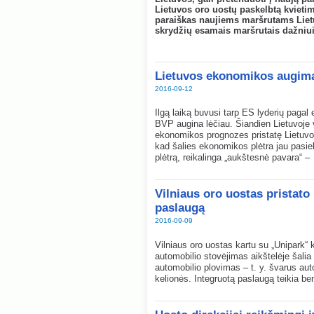
Lietuvos oro uostų paskelbtą kvietimą
paraiškas naujiems maršrutams Liet
skrydžių esamais maršrutais dažniui 
Lietuvos ekonomikos augima
2016-09-12
Ilgą laiką buvusi tarp ES lyderių pag
BVP augina lėčiau. Šiandien Lietuvoje 
ekonomikos prognozes pristatę Lietuv
kad šalies ekonomikos plėtra jau pasi
plėtrą, reikalinga „aukštesnė pavara“
– 
Vilniaus oro uostas pristato
paslaugą
2016-09-09
Vilniaus oro uostas kartu su „Unipark“ 
automobilio stovėjimas aikštelėje šalia ke
automobilio plovimas – t. y. švarus auto
kelionės. Integruotą paslaugą teikia be