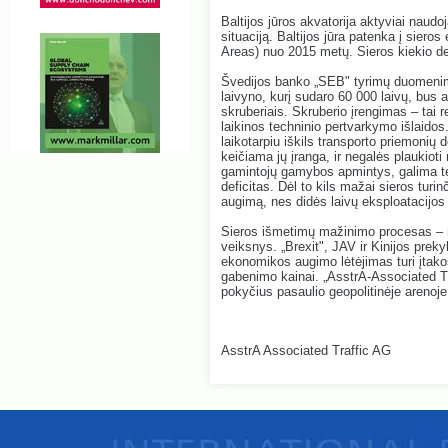
Baltijos jūros akvatorija aktyviai naudo
situaciją. Baltijos jūra patenka į sier
Areas) nuo 2015 metų. Sieros kiekio de
Švedijos banko „SEB" tyrimų duomenimi
laivyno, kurį sudaro 60 000 laivų, bus 
skruberiais. Skruberio įrengimas – tai r
laikinos techninio pertvarkymo išlaidos.
laikotarpiu iškils transporto priemonių 
keičiama jų įranga, ir negalės plaukioti
gamintojų gamybos apmintys, galima tei
deficitas. Dėl to kils mažai sieros turi
augimą, nes didės laivų eksploatacijos 
Sieros išmetimų mažinimo procesas – n
veiksnys. „Brexit", JAV ir Kinijos preky
ekonomikos augimo lėtėjimas turi įtakos 
gabenimo kainai. „AsstrA-Associated Traf
pokyčius pasaulio geopolitinėje arenoje
AsstrA Associated Traffic AG