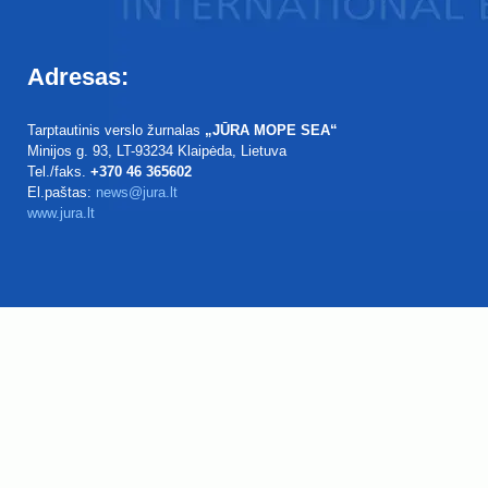
Adresas:
Tarptautinis verslo žurnalas
„JŪRA MOPE SEA“
Minijos g. 93
, LT-93234
Klaipėda, Lietuva
Tel./faks.
+370 46 365602
El.paštas:
news@jura.lt
www.jura.lt