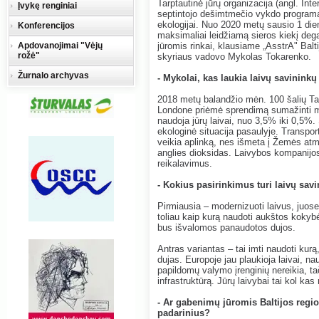
Tarptautinė jūrų organizacija (angl. In
Įvykę renginiai
septintojo dešimtmečio vykdo programą,
ekologijai. Nuo 2020 metų sausio 1 di
Konferencijos
maksimaliai leidžiamą sieros kiekį dega
Apdovanojimai "Vėjų
jūromis rinkai, klausiame „AsstrA" Balti
rožė"
skyriaus vadovo Mykolas Tokarenko.
Žurnalo archyvas
- Mykolai, kas laukia laivų savinink
2018 metų balandžio mėn. 100 šalių Tarp
Londone priėmė sprendimą sumažinti ma
naudoja jūrų laivai, nuo 3,5% iki 0,5%.
ekologinė situacija pasaulyje. Transport
veikia aplinką, nes išmeta į Žemės atm
anglies dioksidas. Laivybos kompanijos 
reikalavimus.
- Kokius pasirinkimus turi laivų sav
Pirmiausia – modernizuoti laivus, juose 
toliau kaip kurą naudoti aukštos koky
bus išvalomos panaudotos dujos.
Antras variantas – tai imti naudoti kur
dujas. Europoje jau plaukioja laivai, n
papildomų valymo įrenginių nereikia, tač
infrastruktūrą. Jūrų laivybai tai kol kas
- Ar gabenimų jūromis Baltijos regi
padarinius?