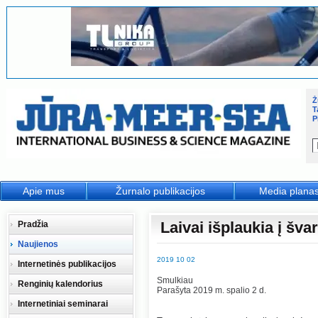
Ž
T
P
Apie mus
Žurnalo publikacijos
Media plana
Laivai išplaukia į šva
Pradžia
Naujienos
2019 10 02
Internetinės publikacijos
Smulkiau
Renginių kalendorius
Parašyta 2019 m. spalio 2 d.
Internetiniai seminarai