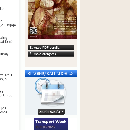
ito
oc.
 o Estijoje
kainų
pat lėmė
Žurnalo PDF versija
itimą
Žurnalo archyvas
RENGINIŲ KALENDORIUS
itraukė 1
Wh, o
Wh.
o 8 proc.
ijos.
Žiūrėti sąrašą
ktros.