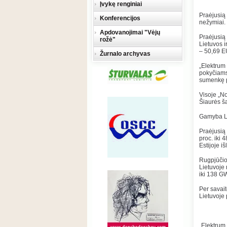
Įvykę renginiai
Praėjusią 
Konferencijos
nežymiai.
Apdovanojimai "Vėjų
Praėjusią 
rožė"
Lietuvos i
– 50,69 
Žurnalo archyvas
„Elektrum 
pokyčiams
sumenkę pe
Visoje „No
Šiaurės š
Gamyba Li
Praėjusią 
proc. iki 
Estijoje i
Rugpjūčio
Lietuvoje 
iki 138 G
Per savait
Lietuvoje 
„Elektrum 