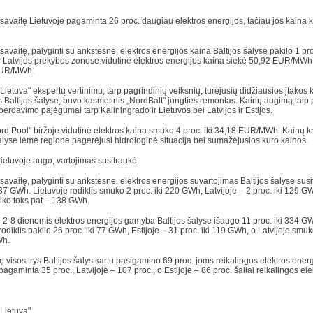
savaitę Lietuvoje pagaminta 26 proc. daugiau elektros energijos, tačiau jos kaina k
savaitę, palyginti su ankstesne, elektros energijos kaina Baltijos šalyse pakilo 1 pr
r Latvijos prekybos zonose vidutinė elektros energijos kaina siekė 50,92 EUR/MWh,
EUR/MWh.
Lietuva" ekspertų vertinimu, tarp pagrindinių veiksnių, turėjusių didžiausios įtakos 
 Baltijos šalyse, buvo kasmetinis „NordBalt" jungties remontas. Kainų augimą taip 
rdavimo pajėgumai tarp Kaliningrado ir Lietuvos bei Latvijos ir Estijos.
rd Pool" biržoje vidutinė elektros kaina smuko 4 proc. iki 34,18 EUR/MWh. Kainų kr
alyse lėmė regione pagerėjusi hidrologinė situacija bei sumažėjusios kuro kainos.
etuvoje augo, vartojimas susitraukė
savaitę, palyginti su ankstesne, elektros energijos suvartojimas Baltijos šalyse sus
487 GWh. Lietuvoje rodiklis smuko 2 proc. iki 220 GWh, Latvijoje – 2 proc. iki 129 G
šliko toks pat – 138 GWh.
 2-8 dienomis elektros energijos gamyba Baltijos šalyse išaugo 11 proc. iki 334 G
rodiklis pakilo 26 proc. iki 77 GWh, Estijoje – 31 proc. iki 119 GWh, o Latvijoje smuk
Wh.
ę visos trys Baltijos šalys kartu pasigamino 69 proc. joms reikalingos elektros energ
pagaminta 35 proc., Latvijoje – 107 proc., o Estijoje – 86 proc. šaliai reikalingos ele
Lietuva"