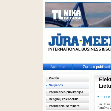
Apie mus
Žurnalo publikaci
Elek
Pradžia
Liet
Naujienos
Internetinės publikacijos
2019 09 11
Renginių kalendorius
Smulkiau
Internetiniai seminarai
Parašyta 