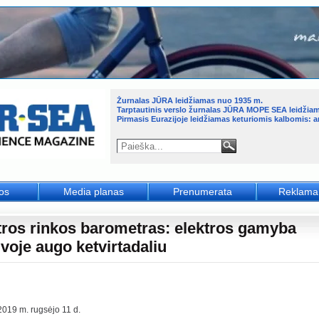
Žurnalas JŪRA leidžiamas nuo 1935 m.
Tarptautinis verslo žurnalas JŪRA MOPE SEA leidžia
Pirmasis Eurazijoje leidžiamas keturiomis kalbomis: an
jos
Media planas
Prenumerata
Reklama
tros rinkos barometras: elektros gamyba
uvoje augo ketvirtadaliu
2019 m. rugsėjo 11 d.