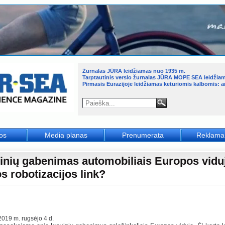
Žurnalas JŪRA leidžiamas nuo 1935 m.
Tarptautinis verslo žurnalas JŪRA MOPE SEA leidžia
Pirmasis Eurazijoje leidžiamas keturiomis kalbomis: an
jos
Media planas
Prenumerata
Reklama
inių gabenimas automobiliais Europos vidu
s robotizacijos link?
2019 m. rugsėjo 4 d.