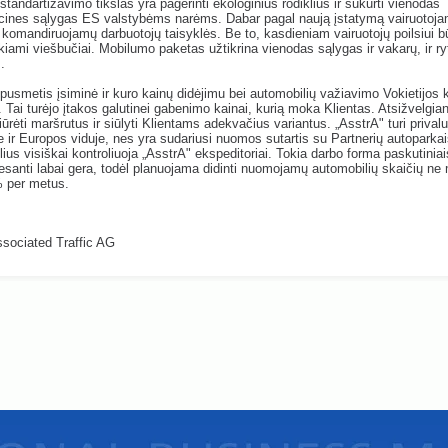
 standartizavimo tikslas yra pagerinti ekologinius rodiklius ir sukurti vienodas
cines sąlygas ES valstybėms narėms. Dabar pagal naują įstatymą vairuotoj
komandiruojamų darbuotojų taisyklės. Be to, kasdieniam vairuotojų poilsiui būt
ikiami viešbučiai. Mobilumo paketas užtikrina vienodas sąlygas ir vakarų, ir ry
.
pusmetis įsiminė ir kuro kainų didėjimu bei automobilių važiavimo Vokietijos k
 Tai turėjo įtakos galutinei gabenimo kainai, kurią moka Klientas. Atsižvelgiant
iūrėti maršrutus ir siūlyti Klientams adekvačius variantus. „AsstrA" turi priva
je ir Europos viduje, nes yra sudariusi nuomos sutartis su Partnerių autoparkai
ius visiškai kontroliuoja „AsstrA" ekspeditoriai. Tokia darbo forma paskutinia
esanti labai gera, todėl planuojama didinti nuomojamų automobilių skaičių ne
% per metus.
sociated Traffic AG