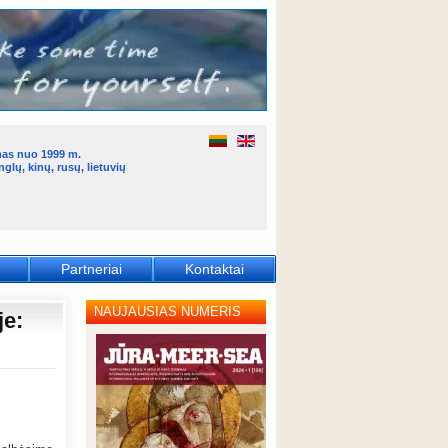
mas nuo 1999 m.
glų, kinų, rusų, lietuvių
Partneriai
Kontaktai
NAUJAUSIAS NUMERIS
je: