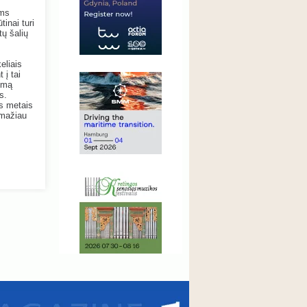
ams
inai turi
tų šalių
eliais
 į tai
lumą
s.
is metais
 mažiau