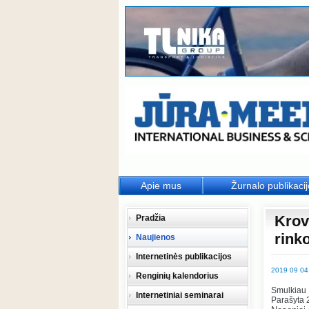
Apie mus
Žurnalo publikaci
Krov
Pradžia
rinko
Naujienos
Internetinės publikacijos
2019 09 04
Renginių kalendorius
Smulkiau
Internetiniai seminarai
Parašyta 