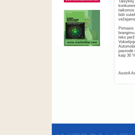
Taisyklių
konkuren
taikomos 
būti sute
vežėjams
Pirmasis 
brangimu.
teko perž
Vokietijo
Automobil
pasirodė 
kaip 30 
AsstrA As