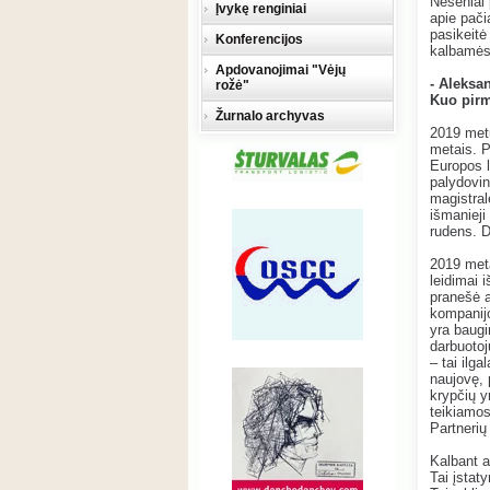
Neseniai 
Įvykę renginiai
apie pači
pasikeitė
Konferencijos
kalbamės 
Apdovanojimai "Vėjų
- Aleksan
rožė"
Kuo pirm
Žurnalo archyvas
2019 metu
metais. P
Europos l
palydovin
magistral
išmanieji
rudens. 
2019 meta
leidimai 
pranešė a
kompanijo
yra baugi
darbuotoj
– tai ilg
naujovę, 
krypčių y
teikiamos
Partnerių 
Kalbant a
Tai įstat