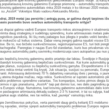
pasakojome apie krovinių gabenimus geležinkeliais Europos viduje. Šį kartą 
ą populiariausią krovinių gabenimo Europoje priemonę – automobilių transport
 krovinių gabenimo automobiliais rinka 2019 metais ir ko tikimasi 2020 metais
su „AsstrA" Vokietijos filialo vadovu Aleksandru Monšu.
drai, 2019 metai jau persirito į antrąją pusę, ar galima daryti tarpines i
asis pusmetis buvo svarbus automobilių transporto srityje?
s drąsiai galima vadinti Europos transporto rinkos atsinaujinimo ir skaitmeni
riimta daug strateginių ir sudėtingų sprendimų, kurie artimiausiais metais pak
ogistikos paveikslą. Iki šių metų pabaigos bus įdiegta ir pradės veikti bendra
ė mokesčio už kelius sistema. Dabar vieną įrenginį galima naudoti visose ES
ėse. Be to, nuo birželio sunkvežimiuose, registruojamuose ES, turi būti įrengt
 tachografai. Parengtas ir naujas Euro 6d standartas, kuris bus privalomas vi
Dauguma automobilių parkų savininkų modernizuoja savo autoparkus jau nuo p
is bepiločių krovinių gabenimų ateitis priartėjo dar labiau. Švedijoje ir Rusijoj
išbandyti krovinių gabenimą bepiločiais sunkvežimiais. Kai kurie automobilių g
pie planus, susijusius su bepiločių sunkvežimių gamyba. Ekspeditoriams ir lo
ms reikia rimtai vertinti šią kryptį. Juk situacija, susijusi su personalu, Europ
nanti. Artimiausią dešimtmetį 70 % dabartinių vairuotojų išeis į pensiją, o jaun
ų ateina dvigubai mažiau, negu reikia. Sunkvežimio ar sąstato automatinis pi
alaikio problemos sprendimo variantas. Tos kompanijos, kurios pirmos diegia ši
pirmos ir įgis pranašumą. „AsstrA" taip pat domisi tuo, nes dalis pagrindinių 
ra Europos viduje. Numatoma, kad krovinių gabenimo automobiliais dalis kom
e paslaugose artimiausią dekadą sudarys 2-3 % kasmet, ir tai su sąlyga, kad
parkai augs stabiliai, nes tai reiškia, kad „jaunėja" vairuotojų rinka.
pie žemiškesnius pokyčius, verta paminėti daug ginčių keliantį ES mobilumo
ymų sąvadas, skirtas spręsti automobilių transporto problemas Europos region