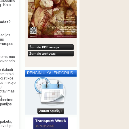
kalbėsime
ą. Kaip
,
švadas?
zacijos
eis
 Europos
Žurnalo PDF versija
i
Žurnalo archyvas
siems nuo
avasario.
e išduoti
RENGINIŲ KALENDORIUS
amintojai
gistikos
os rinkoje
ų
lotavimas
ą
gabenimo
panijos
Žiūrėti sąrašą
 paketą.
o viduje.