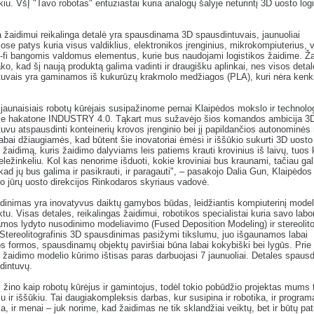
ūkiu. VšĮ "Tavo robotas" entuziastai kuria analogų šalyje neturintį 3D uosto log
 žaidimui reikalinga detalė yra spausdinama 3D spausdintuvais, jaunuoliai
ijose patys kuria visus valdiklius, elektronikos įrenginius, mikrokompiuterius,
i-fi bangomis valdomus elementus, kurie bus naudojami logistikos žaidime. Ž
ako, kad šį naują produktą galima vadinti ir draugišku aplinkai, nes visos deta
tuvais yra gaminamos iš kukurūzų krakmolo medžiagos (PLA), kuri nėra ken
 jaunaisiais robotų kūrėjais susipažinome pernai Klaipėdos mokslo ir technolo
e hakatone INDUSTRY 4.0. Tąkart mus sužavėjo šios komandos ambicija 3
uvu atspausdinti konteinerių krovos įrenginio bei jį papildančios autonominė
abai džiaugiamės, kad būtent šie inovatoriai ėmėsi ir iššūkio sukurti 3D uosto
s žaidimą, kuris žaidimo dalyviams leis patiems krauti krovinius iš laivų, tuos 
eležinkeliu. Kol kas nenorime išduoti, kokie kroviniai bus kraunami, tačiau ga
, kad jų bus galima ir pasikrauti, ir paragauti", – pasakojo Dalia Gun, Klaipėdos
io jūrų uosto direkcijos Rinkodaros skyriaus vadovė.
inimas yra inovatyvus daiktų gamybos būdas, leidžiantis kompiuterinį modelį
iktu. Visas detales, reikalingas žaidimui, robotikos specialistai kuria savo labo
mos lydyto nusodinimo modeliavimo (Fused Deposition Modeling) ir stereolito
Stereolitografinis 3D spausdinimas pasižymi tikslumu, juo išgaunamos labai
s formos, spausdinamų objektų paviršiai būna labai kokybiški bei lygūs. Prie
s žaidimo modelio kūrimo ištisas paras darbuojasi 7 jaunuoliai. Detales spaus
dintuvų.
 žino kaip robotų kūrėjus ir gamintojus, todėl tokio pobūdžio projektas mums t
 ir iššūkiu. Tai daugiakompleksis darbas, kur susipina ir robotika, ir program
, ir menai – juk norime, kad žaidimas ne tik sklandžiai veiktų, bet ir būtų pat