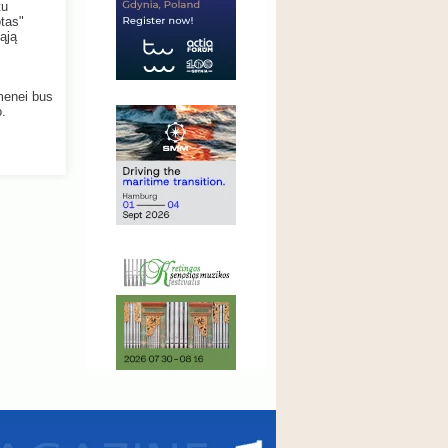
tu
tas"
ąją
omenei bus
o.