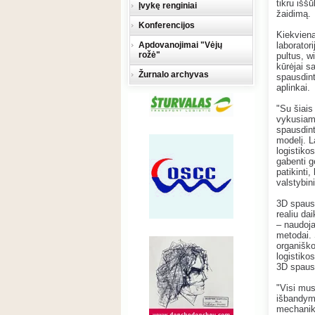
tikru išš
Įvykę renginiai
žaidimą.
Konferencijos
Kiekviena
Apdovanojimai "Vėjų
laborator
rožė"
pultus, w
kūrėjai s
Žurnalo archyvas
spausdin
aplinkai.
"Su šiais
vykusiam
spausdint
modelį. L
logistiko
gabenti g
patikinti
valstybin
3D spausd
realiu da
– naudoja
metodai. 
organiško
logistiko
3D spaus
"Visi mus
išbandymu
mechanika