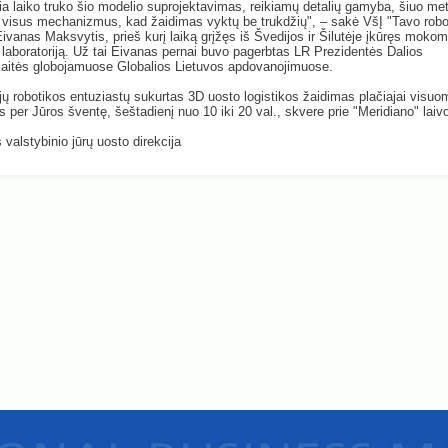
a laiko truko šio modelio suprojektavimas, reikiamų detalių gamyba, šiuo me
 visus mechanizmus, kad žaidimas vyktų be trukdžių", – sakė VšĮ "Tavo robo
Eivanas Maksvytis, prieš kurį laiką grįžęs iš Švedijos ir Šilutėje įkūręs mokom
 laboratoriją. Už tai Eivanas pernai buvo pagerbtas LR Prezidentės Dalios
aitės globojamuose Globalios Lietuvos apdovanojimuose.
jų robotikos entuziastų sukurtas 3D uosto logistikos žaidimas plačiajai visu
as per Jūros šventę, šeštadienį nuo 10 iki 20 val., skvere prie "Meridiano" laiv
 valstybinio jūrų uosto direkcija