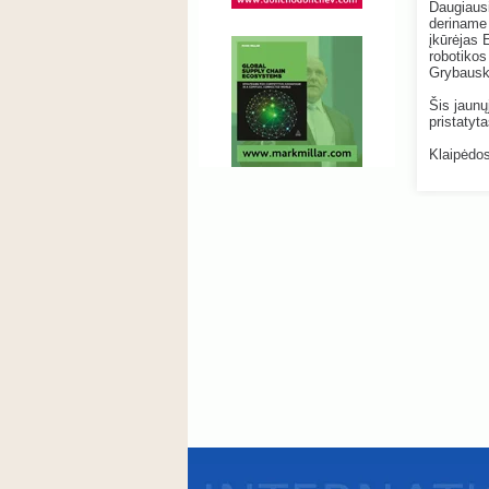
Daugiausi
deriname
įkūrėjas 
robotikos
Grybausk
Šis jaunų
pristatyt
Klaipėdos