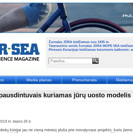
Žurnalas JŪRA leidžiamas nuo 1935 m.
Tarptautinis verslo žurnalas JŪRA MOPE SEA leidžia
Pirmasis Eurazijoje leidžiamas keturiomis kalbomis: an
jos
Media planas
Prenumerata
Reklama
pausdintuvais kuriamas jūrų uosto modelis
2019 m. liepos 26 d.
robotų kūrėjai jau ne vieną mėnesį pluša prie inovatyvaus projekto, kuris jiems