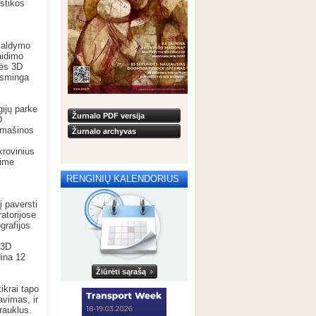
istikos
 valdymo
aidimo
lės 3D
ksminga
gijų parke
Žurnalo PDF versija
D
s mašinos
Žurnalo archyvas
krovinius
lime
RENGINIŲ KALENDORIUS
 paversti
ratorijose
grafijos
 3D
dina 12
Žiūrėti sąrašą
ikrai tapo
avimas, ir
rauklus.