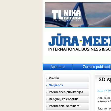
Apie mus
Žurnalo publikaci
3D s
Pradžia
Naujienos
2019 07 26
Internetinės publikacijos
Smulkiau
Renginių kalendorius
Parašyta 
Internetiniai seminarai
Jaunieji 