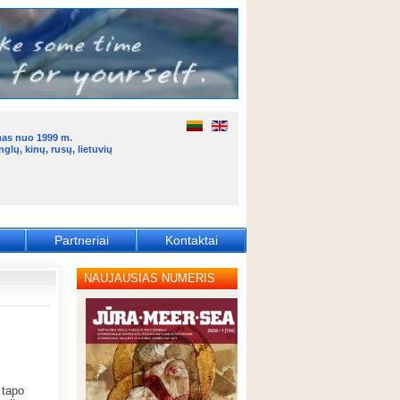
mas nuo 1999 m.
glų, kinų, rusų, lietuvių
Partneriai
Kontaktai
NAUJAUSIAS NUMERIS
 tapo