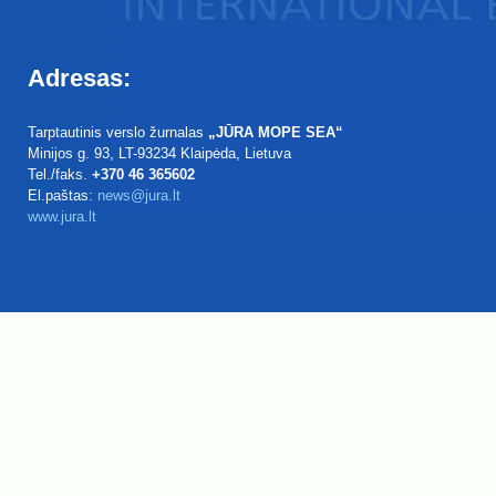
Adresas:
Tarptautinis verslo žurnalas
„JŪRA MOPE SEA“
Minijos g. 93
, LT-93234
Klaipėda, Lietuva
Tel./faks.
+370 46 365602
El.paštas:
news@jura.lt
www.jura.lt