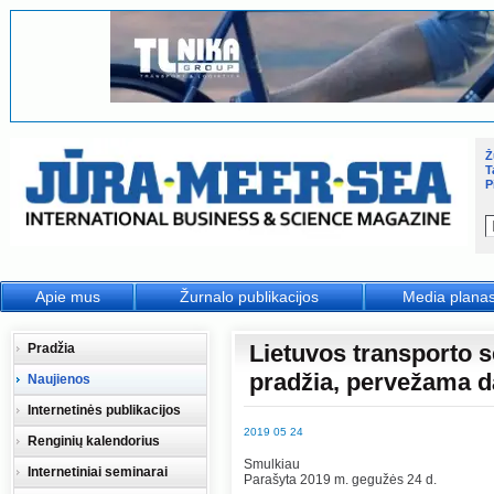
Ž
T
P
Apie mus
Žurnalo publikacijos
Media plana
Lietuvos transporto 
Pradžia
pradžia, pervežama d
Naujienos
Internetinės publikacijos
2019 05 24
Renginių kalendorius
Smulkiau
Internetiniai seminarai
Parašyta 2019 m. gegužės 24 d.