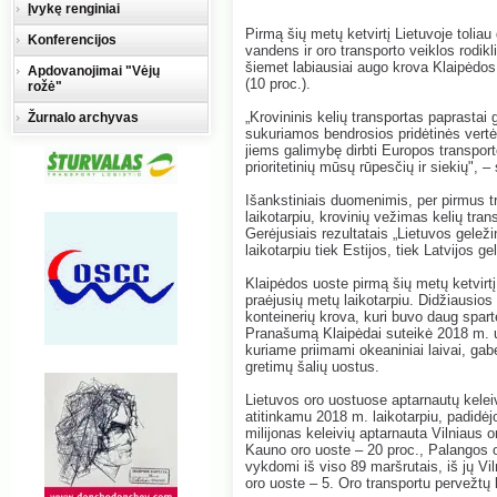
Įvykę renginiai
Pirmą šių metų ketvirtį Lietuvoje toliau
Konferencijos
vandens ir oro transporto veiklos rodikl
šiemet labiausiai augo krova Klaipėdos 
Apdovanojimai "Vėjų
(10 proc.).
rožė"
„Krovininis kelių transportas paprastai
Žurnalo archyvas
sukuriamos bendrosios pridėtinės vertė
jiems galimybę dirbti Europos transpor
prioritetinių mūsų rūpesčių ir siekių",
Išankstiniais duomenimis, per pirmus t
laikotarpiu, krovinių vežimas kelių tran
Gerėjusiais rezultatais „Lietuvos geleži
laikotarpiu tiek Estijos, tiek Latvijos 
Klaipėdos uoste pirmą šių metų ketvirtį
praėjusių metų laikotarpiu. Didžiausios
konteinerių krova, kuri buvo daug spart
Pranašumą Klaipėdai suteikė 2018 m. uo
kuriame priimami okeaniniai laivai, gab
gretimų šalių uostus.
Lietuvos oro uostuose aptarnautų kelei
atitinkamu 2018 m. laikotarpiu, padidėjo
milijonas keleivių aptarnauta Vilniaus 
Kauno oro uoste – 20 proc., Palangos o
vykdomi iš viso 89 maršrutais, iš jų V
oro uoste – 5. Oro transportu pervežtų 