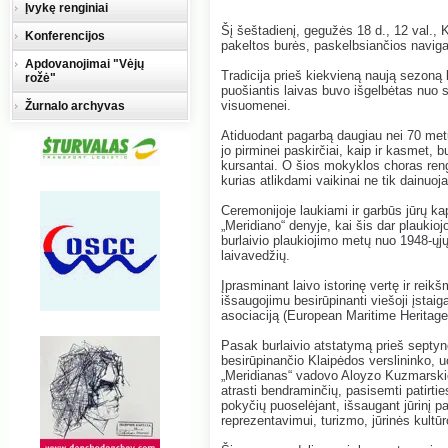
Įvykę renginiai
Šį šeštadienį, gegužės 18 d., 12 val., 
Konferencijos
pakeltos burės, paskelbsiančios naviga
Apdovanojimai "Vėjų
Tradicija prieš kiekvieną naują sezoną 
rožė"
puošiantis laivas buvo išgelbėtas nuo s
visuomenei.
Žurnalo archyvas
Atiduodant pagarbą daugiau nei 70 metų
jo pirminei paskirčiai, kaip ir kasmet,
kursantai. O šios mokyklos choras reng
kurias atlikdami vaikinai ne tik dainuoja
Ceremonijoje laukiami ir garbūs jūrų kapi
„Meridiano“ denyje, kai šis dar plaukioj
burlaivio plaukiojimo metų nuo 1948-ųjų
laivavedžių.
Įprasminant laivo istorinę vertę ir reik
išsaugojimu besirūpinanti viešoji įstaig
asociaciją (European Maritime Heritag
Pasak burlaivio atstatymą prieš septyner
besirūpinančio Klaipėdos verslininko, u
„Meridianas“ vadovo Aloyzo Kuzmarskio,
atrasti bendraminčių, pasisemti patirtie
pokyčių puoselėjant, išsaugant jūrinį pa
reprezentavimui, turizmo, jūrinės kultūr