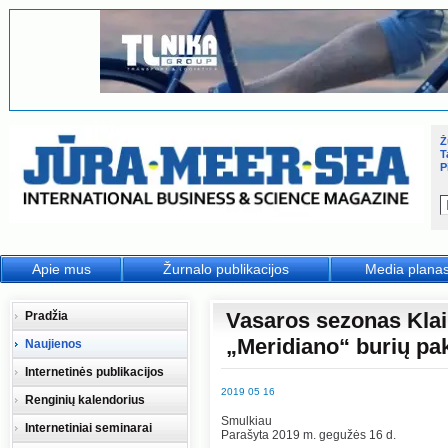
Ž
T
P
Apie mus
Žurnalo publikacijos
Media plana
Vasaros sezonas Kla
Pradžia
„Meridiano“ burių pa
Naujienos
Internetinės publikacijos
2019 05 16
Renginių kalendorius
Smulkiau
Internetiniai seminarai
Parašyta 2019 m. gegužės 16 d.