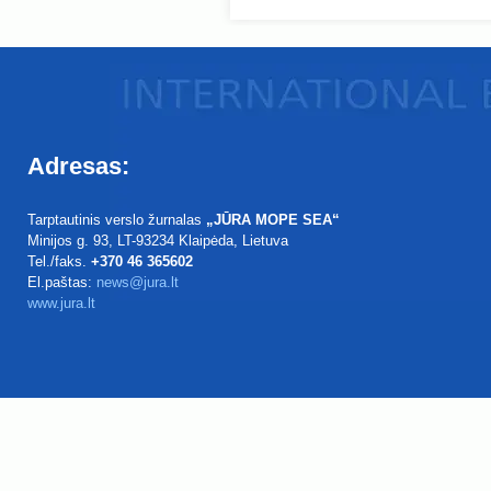
Adresas:
Tarptautinis verslo žurnalas
„JŪRA MOPE SEA“
Minijos g. 93
, LT-93234
Klaipėda, Lietuva
Tel./faks.
+370 46 365602
El.paštas:
news@jura.lt
www.jura.lt