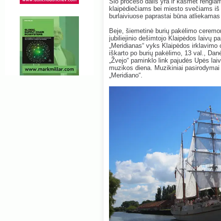
Šio proceso dalis yra ir kasmet rengia
klaipėdiečiams bei miesto svečiams iš a
burlaiviuose paprastai būna atliekamas 
Beje, šiemetinė burių pakėlimo ceremo
jubiliejinio dešimtojo Klaipėdos laivų p
„Meridianas“ vyks Klaipėdos irklavimo 
iškarto po burių pakėlimo, 13 val., Dan
„Žvejo“ paminklo link pajudės Upės laiv
muzikos diena. Muzikiniai pasirodymai n
„Meridiano“.