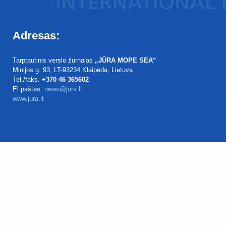
Adresas:
Tarptautinis verslo žurnalas
„JŪRA MOPE SEA“
Minijos g. 93
, LT-93234
Klaipėda, Lietuva
Tel./faks.
+370 46 365602
El.paštas:
news@jura.lt
www.jura.lt