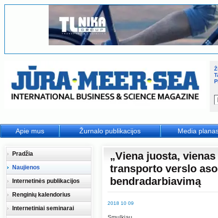
Ž
T
P
Apie mus
Žurnalo publikacijos
Media plana
„Viena juosta, vienas 
Pradžia
transporto verslo aso
Naujienos
bendradarbiavimą
Internetinės publikacijos
Renginių kalendorius
2018 10 09
Internetiniai seminarai
Smulkiau