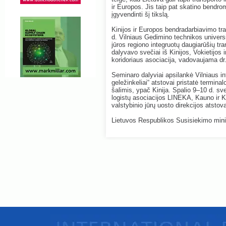
ir Europos. Jis taip pat skatino bendro
įgyvendinti šį tikslą.
Kinijos ir Europos bendradarbiavimo tra
d. Vilniaus Gedimino technikos univers
jūros regiono integruotų daugiarūšių tra
dalyvavo svečiai iš Kinijos, Vokietijo
koridoriaus asociacija, vadovaujama dr.
Seminaro dalyviai apsilankė Vilniaus i
geležinkeliai“ atstovai pristatė termina
šalimis, ypač Kinija. Spalio 9–10 d. sve
logistų asociacijos LINEKA, Kauno ir 
valstybinio jūrų uosto direkcijos atstova
Lietuvos Respublikos Susisiekimo minis