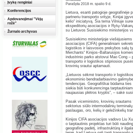
Įvykę renginiai
Parašyta 2018 m. spalio 9 d.
Konferencijos
Lietuva, esanti patogioje geografinėje p
partneriu transporto srityje, Kinijai įg
Apdovanojimai "Vėjų
kelio“ iniciatyvą. Šia tema Vilniuje sur
rožė"
ekspeditorių asociacijos ir Rytų–Vakarų
su Lietuvos Susisiekimo ministerijos v
Žurnalo archyvas
Susisiekimo ministerijoje viešėjusiems 
asociacijos (CIFA) generaliniam sekreto
logistikos ir laisvosios prekybos salų t
Merchants“ Kinijos–Baltarusijos komerci
industrinio parko atstovui Mao Cong – p
transporto ir logistikos stipriosios pus
krovinių srautui aptarnauti.
„Lietuvos sėkmė transporto ir logistikos
ekonominio bendradarbiavimo galimybes,
tendencijas. Geografiškai būdama ties K
siekia būti konkurencinga tarptautiniame
naujausias plėtros kryptis“, – sakė su
Pasak viceministro, krovinių srautams t
sektorius siūlo intermodalinių terminalų
paslaugas, oro, kelių ir geležinkelių t
Kinijos CIFA asociacijos vadovo Liu Xued
o tarptautinis projektas turi būti nau
geografinę padėtį, infrastruktūrą ir ilga
teigė, kad Lietuva gali tapti transporto ir