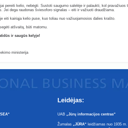
jai pereiti kelio, nebėgti. Sustoti saugumo salelėje ir palaukti, kol pravažiuos 
. Jei dega raudonas šviesoforo signalas – eiti ir važiuoti draudžiama.
e eiti kairiąja kelio puse, kuo toliau nuo važiuojamosios dalies krašto.
egėti atšvaitą, būti matomu.
tidūs ir saugūs kelyje!
ekimo ministerija
Leidėjas:
 SEA“
UAB
„
Jūrų informacijos centras
“
Žurnalas
„JŪRA“
leidžiamas nuo 1935 m.