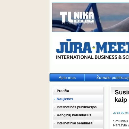
Apie mus
Žurnalo publikaci
Susi
Pradžia
kaip 
Naujienos
Internetinės publikacijos
2018 09 04
Renginių kalendorius
Smulkiau
Internetiniai seminarai
Parašyta 