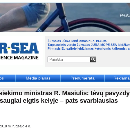
Žurnalas JŪRA leidžiamas nuo 1935 m.
Tarptautinis verslo žurnalas JŪRA MOPE SEA leidžia
Pirmasis Eurazijoje leidžiamas keturiomis kalbomis: an
jos
Media planas
Prenumerata
Reklama
siekimo ministras R. Masiulis: tėvų pavyzdy
saugiai elgtis kelyje – pats svarbiausias
2018 m. rugsėjo 4 d.