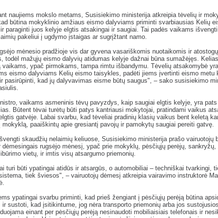
nt naujiems mokslo metams, Susisiekimo ministerija atkreipia tėvelių ir mok
ad būtina mokyklinio amžiaus eismo dalyviams priminti svarbiausias Kelių e
 ir paraginti juos kelyje elgtis atsakingai ir saugiai. Tai padės vaikams išvengt
aimių pakeliui į ugdymo įstaigas ar sugrįžtant namo.
ugsėjo mėnesio pradžioje vis dar gyvena vasariškomis nuotaikomis ir atostogų
s, todėl mažųjų eismo dalyvių atidumas kelyje dažnai būna sumažėjęs. Kelia
ą vaikams, ypač pirmokams, tampa rimtu išbandymu. Tėvelių atsakomybė yra 
s eismo dalyviams Kelių eismo taisykles, padėti jiems įvertinti eismo metu 
r pasirūpinti, kad jų dalyvavimas eisme būtų saugus", – sako susisiekimo mi
siulis.
istro, vaikams asmeninis tėvų pavyzdys, kaip saugiai elgtis kelyje, yra pats
ias. Būtent tėvai turėtų būti patys kantriausi mokytojai, pratindami vaikus atsa
 elgtis gatvėje. Labai svarbu, kad tėveliai pradinių klasių vaikus bent keletą ka
į mokyklą, paaiškintų apie gresiantį pavojų ir pamokytų saugiai pereiti gatvę.
išvengti skaudžių nelaimių keliuose, Susisiekimo ministerija prašo vairuotojų b
ir dėmesingais rugsėjo mėnesį, ypač prie mokyklų, pėsčiųjų perėjų, sankryžų, 
ibūrimo vietų, ir imtis visų atsargumo priemonių.
ai turi būti ypatingai atidūs ir atsargūs, o automobiliai – techniškai tvarkingi, t
sistema, tiek šviesos", – vairuotojų dėmesį atkreipia vairavimo instruktorė Mar
ė.
ems ypatingai svarbu priminti, kad prieš žengiant į pėsčiųjų perėją būtina apsida
 ir sustoti, kad įsitikintume, jog nėra transporto priemonių arba jos sustojusios 
ojama einant per pėsčiųjų perėją nesinaudoti mobiliaisiais telefonais ir nesi