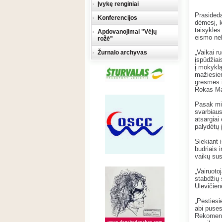
Įvykę renginiai
Prasideda
Konferencijos
dėmesį, k
taisykles
Apdovanojimai "Vėjų
eismo nel
rožė"
„Vaikai r
Žurnalo archyvas
įspūdžiai
į mokykl
mažiesiem
grėsmes i
Rokas Ma
Pasak min
svarbiaus
atsargiai
palydėtų 
Siekiant 
budriais 
vaikų sus
„Vairuotoj
stabdžių 
Ulevičien
„Pėstiesi
abi puses
Rekomendu