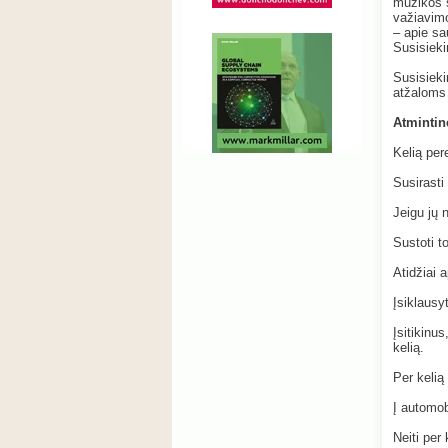
muzikos s
važiavimo
– apie sa
Susisieki
Susisieki
atžaloms 
Atmintin
Kelią pere
Susirasti
Jeigu jų n
Sustoti t
Atidžiai a
Įsiklausy
Įsitikinus
kelią.
Per kelią 
Į automobi
Neiti per 