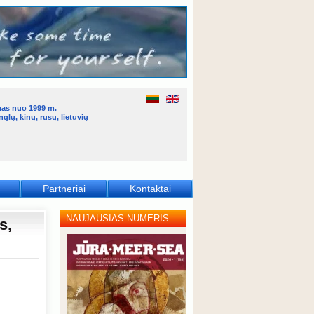
mas nuo 1999 m.
glų, kinų, rusų, lietuvių
Partneriai
Kontaktai
NAUJAUSIAS NUMERIS
s,