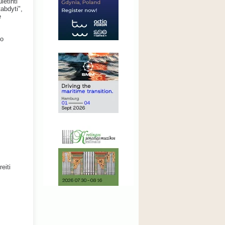
ėtinti
abdyti",
e
vo
eiti