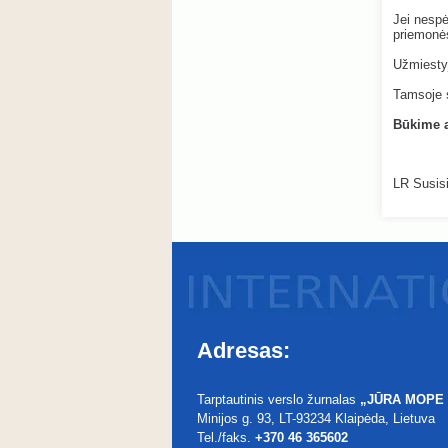
Jei nespė
priemonės
Užmiestyj
Tamsoje s
Būkime a
LR Susisi
Adresas:
Tarptautinis verslo žurnalas
„JŪRA MOPE
Minijos g. 93
, LT-93234
Klaipėda, Lietuva
Tel./faks.
+370 46 365602