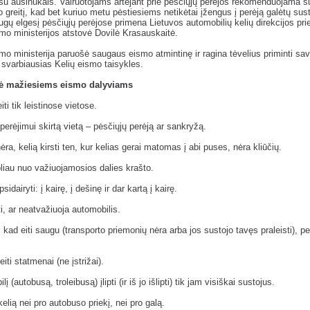
u ausinukais. Vairuotojams artėjant prie pėsčiųjų perėjos rekomenduojama sul
 greitį, kad bet kuriuo metu pėstiesiems netikėtai įžengus į perėją galėtų sust
ugų elgesį pėsčiųjų perėjose primena Lietuvos automobilių kelių direkcijos pri
mo ministerijos atstovė Dovilė Krasauskaitė.
mo ministerija paruošė saugaus eismo atmintinę ir ragina tėvelius priminti sa
svarbiausias Kelių eismo taisykles.
ė mažiesiems eismo dalyviams
iti tik leistinose vietose.
 perėjimui skirtą vietą – pėsčiųjų perėją ar sankryžą.
ėra, kelią kirsti ten, kur kelias gerai matomas į abi puses, nėra kliūčių.
oliau nuo važiuojamosios dalies krašto.
psidairyti: į kairę, į dešinę ir dar kartą į kairę.
ti, ar neatvažiuoja automobilis.
, kad eiti saugu (transporto priemonių nėra arba jos sustojo tavęs praleisti), per
eiti statmenai (ne įstrižai).
lį (autobusą, troleibusą) įlipti (ir iš jo išlipti) tik jam visiškai sustojus.
kelią nei pro autobuso priekį, nei pro galą.