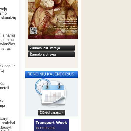
ytojų
ismo
i skaudžių
s iš namų
priminti
kylančias
nistras
Žurnalo PDF versija
Žurnalo archyvas
kingai ir
rtų
RENGINIŲ KALENDORIUS
ūti
netoli
iek
ija
Žiūrėti sąrašą
iryti į
praleisti.
klausyti