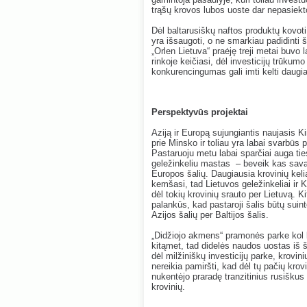
trąšų krovos lubos uoste dar nepasiekt
Dėl baltarusiškų naftos produktų kovoti 
yra išsaugoti, o ne smarkiau padidinti 
„Orlen Lietuva“ praėję treji metai buvo 
rinkoje keičiasi, dėl investicijų trūkum
konkurencingumas gali imti kelti daugiau
Perspektyvūs projektai
Aziją ir Europą sujungiantis naujasis K
prie Minsko ir toliau yra labai svarbūs
Pastaruoju metu labai sparčiai auga tie
geležinkeliu mastas – beveik kas savai
Europos šalių. Daugiausia krovinių kelia
kemšasi, tad Lietuvos geležinkeliai ir K
dėl tokių krovinių srauto per Lietuvą. Ki
palankūs, kad pastaroji šalis būtų suint
Azijos šalių per Baltijos šalis.
„Didžiojo akmens“ pramonės parke kol 
kitąmet, tad didelės naudos uostas iš š
dėl milžiniškų investicijų parke, krovin
nereikia pamiršti, kad dėl tų pačių krovi
nukentėjo praradę tranzitinius rusiškus 
krovinių.