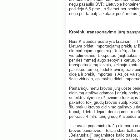
negu pasaulio BVP. Lietuvoje konteiner
padidėjo 6,5 proc., o šiemet per penki
negu per tą patį laikotarpį prieš metus
Krovinių transportavimo jūrų transpo
Nors Klaipėdos uoste yra kraunami ir tra
Lietuvą pridėti importuojamų prekių ar 
eksportuojamų gaminių. Reikėtų atkreip
vis tolimesnės. Eksportas (neįtraukus na
per dešimtmetį augo septynis kartus, o 
transportuojamų laivais, keliauja kontei
paieškos tempų, todėl krovinių transpor
didėja ir prekių importas iš Azijos valst
šalių vidurkio, galimybių didėti importu
Pastaruoju metu krovos jūrų uoste be
didinimą atsižvelgdamos į grūdų prekyb
suteikti valymo ir džiovinimo funkcijas 
pakartoti tokį grūdų krovos šuolį, koks
šių prekių krovos didinimo galimybių dar
truputį didėti didėjant derlingumui, o 
perkrauti 4 mln. tonų grūdų Klaipėdos
Lietuvoje pagamintų trąšų eksporto au
krovos bendrovės ir toliau skirs baltar
„Belaruskalij“ pagamintos kalio trąšos, 
gamintoja pasaulyje, kuri toliau investuo