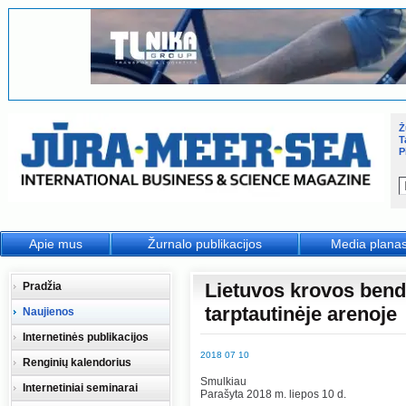
Ž
T
P
Apie mus
Žurnalo publikacijos
Media plana
Lietuvos krovos bend
Pradžia
tarptautinėje arenoje
Naujienos
Internetinės publikacijos
2018 07 10
Renginių kalendorius
Smulkiau
Internetiniai seminarai
Parašyta 2018 m. liepos 10 d.