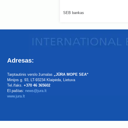
SEB bankas
Adresas:
Tarptautinis verslo žurnalas
„JŪRA MOPE SEA“
Minijos g. 93
, LT-93234
Klaipėda, Lietuva
Tel./faks.
+370 46 365602
El.paštas:
news@jura.lt
www.jura.lt