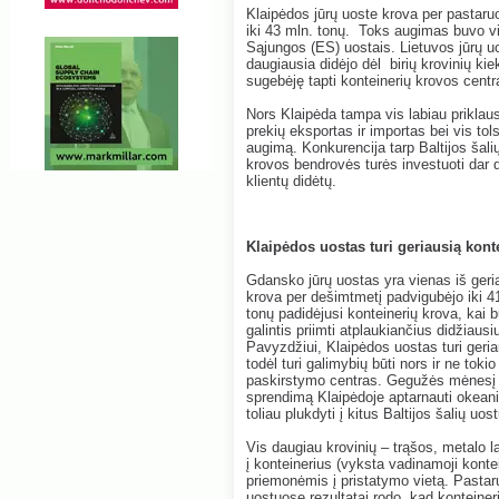
Klaipėdos jūrų uoste krova per pastar
iki 43 mln. tonų. Toks augimas buvo vi
Sąjungos (ES) uostais. Lietuvos jūrų uo
daugiausia didėjo dėl birių krovinių kie
sugebėję tapti konteinerių krovos centr
Nors Klaipėda tampa vis labiau priklau
prekių eksportas ir importas bei vis to
augimą. Konkurencija tarp Baltijos šalių
krovos bendrovės turės investuoti dar 
klientų didėtų.
Klaipėdos uostas turi geriausią konte
Gdansko jūrų uostas yra vienas iš ger
krova per dešimtmetį padvigubėjo iki 41
tonų padidėjusi konteinerių krova, kai 
galintis priimti atplaukiančius didžiausi
Pavyzdžiui, Klaipėdos uostas turi geriau
todėl turi galimybių būti nors ir ne tok
paskirstymo centras. Gegužės mėnesį ko
sprendimą Klaipėdoje aptarnauti okeanin
toliau plukdyti į kitus Baltijos šalių uost
Vis daugiau krovinių – trąšos, metalo l
į konteinerius (vyksta vadinamoji kontei
priemonėmis į pristatymo vietą. Pastarų
uostuose rezultatai rodo, kad konteine