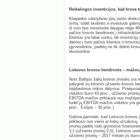
Reikalingos investicijos, kad krova t
Klaipėdos valstybinio jūrų uosto direkc
tvirta, todėl skolintis ir investuoti ga
iš viso bus investuota daugiau negu 400
pačios krovos bendrovės į infrastruktūr
klientus yra labai sunku, be investicijų
dairosi į tuos pačius klientus ir kroviniu
įgyvendintos, padėtų ne tik didinti krov
ekonomikai.
Lietuvos krovos bendrovės – mažos, 
Nors Baltijos šalių krovos įmonės yra 
palyginti su kitomis užsienio krovos be
tarptautinius rinkos dalyvius. Praėjus
vidurkis buvo 43 proc., užsienio įmonių
EBITDA maržos priklausė nuo mažėjanči
todėl jų EBITDA maržos vidurkis yra ge
proc., Estijos – 30 proc.).
Galima paminėti, kad Lietuvos krovos į
priklauso nuo vieno ar kelių užsakovų, 
įmonių padėtį rodo grynosios finansinė
1,1 (užsienio įmonių 2,6). Lietuvos uos
užsienio įmonių – 2017 metais jis buvo 