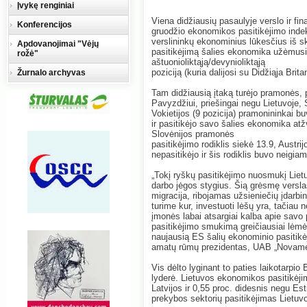
Įvykę renginiai
Viena didžiausių pasaulyje verslo ir f
Konferencijos
gruodžio ekonomikos pasitikėjimo indek
verslininkų ekonominius lūkesčius iš sk
Apdovanojimai "Vėjų
pasitikėjimą šalies ekonomika užėmusi pe
rožė"
aštuonioliktąją/devynioliktąją
poziciją (kuria dalijosi su Didžiąja Britan
Žurnalo archyvas
Tam didžiausią įtaką turėjo pramonės, pa
Pavyzdžiui, priešingai negu Lietuvoje, Sl
Vokietijos (9 pozicija) pramonininkai 
ir pasitikėjo savo šalies ekonomika at
Slovėnijos pramonės
pasitikėjimo rodiklis siekė 13.9, Austri
nepasitikėjo ir šis rodiklis buvo neigia
„Tokį ryškų pasitikėjimo nuosmukį Liet
darbo jėgos stygius. Šią grėsmę versl
migracija, ribojamas užsieniečių įdarb
turime kur, investuoti lėšų yra, tačiau 
įmonės labai atsargiai kalba apie savo 
pasitikėjimo smukimą greičiausiai lėmė
naujausią ES šalių ekonominio pasitik
amatų rūmų prezidentas, UAB „Novamet
Vis dėlto lyginant to paties laikotarpio
lyderė. Lietuvos ekonomikos pasitikėjim
Latvijos ir 0,55 proc. didesnis negu Es
prekybos sektorių pasitikėjimas Lietuv