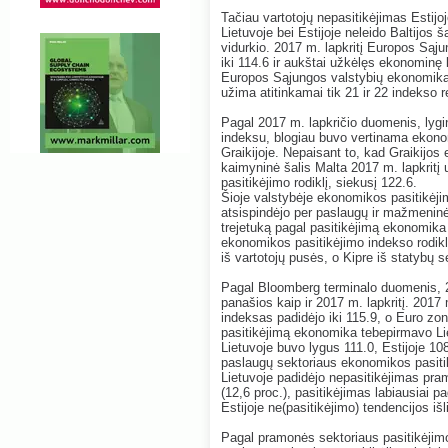
Tačiau vartotojų nepasitikėjimas Estijoj
Lietuvoje bei Estijoje neleido Baltijos
vidurkio. 2017 m. lapkritį Europos Sąju
iki 114.6 ir aukštai užkėlęs ekonominę k
Europos Sąjungos valstybių ekonomika pa
užima atitinkamai tik 21 ir 22 indekso re
Pagal 2017 m. lapkričio duomenis, lygin
indeksu, blogiau buvo vertinama ekonomi
Graikijoje. Nepaisant to, kad Graikijos
kaimyninė šalis Malta 2017 m. lapkritį
pasitikėjimo rodiklį, siekusį 122.6.
Šioje valstybėje ekonomikos pasitikėjimo
atsispindėjo per paslaugų ir mažmeninės
trejetuką pagal pasitikėjimą ekonomika 
ekonomikos pasitikėjimo indekso rodik
iš vartotojų pusės, o Kipre iš statybų
s
Pagal Bloomberg terminalo duomenis, 
panašios kaip ir 2017 m. lapkritį. 201
indeksas padidėjo iki 115.9, o Euro zono
pasitikėjimą ekonomika tebepirmavo Li
Lietuvoje buvo lygus 111.0, Estijoje 108
paslaugų sektoriaus ekonomikos pasitik
Lietuvoje padidėjo nepasitikėjimas pram
(12,6 proc.), pasitikėjimas labiausiai pa
Estijoje ne(pasitikėjimo) tendencijos iš
Pagal pramonės sektoriaus pasitikėjimo