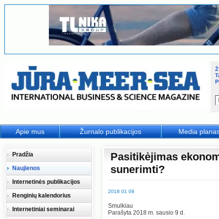
Ž
T
P
Apie mus
Žurnalo publikacijos
Media plana
Pasitikėjimas ekonomi
Pradžia
sunerimti?
Naujienos
Internetinės publikacijos
2018 01 09
Renginių kalendorius
Smulkiau
Internetiniai seminarai
Parašyta 2018 m. sausio 9 d.