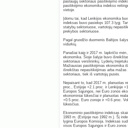
paslaugų sektoriaus pasitikėjimo indeks
pasitikėjimo ekonomika indekso reitingo 
vietoje.
Įdomu tai, kad Lenkijos ekonomika buvo
indeksas buvo pasiekęs 107.3 lygį. Tam
statybų sektoriuose, vartotojų nepasi
prekybos sektoriuose.
Pagal gruodžio duomenis Baltijos šaly
vidurkių.
Panašiai kaip ir 2017 m. lapkričio mėn.
ekonomika. Šioje šalyje buvo išreikštas
sektoriaus verslininkų. Lyderių trejetuką
Mažiausias pasitikėjimas ekonomika išl
išreikštas nepasitikėjimas arba mažas
sektoriaus, tiek iš vartotojų pusės.
Nepaisant to, kad 2017 m. planuotas re
proc., Estijoje +2.1 proc. ir Lenkijoje +
Europos Sąjungos, nei Euro zonos ekono
ekonominiai lūkesčiai ir planuotas rea
+0.5 proc. Euro zonoje ir
+0.6 proc. Vok
lūkesčius.
Ekonominio pasitikėjimo indeksas skai
1993 m. (Estijoje nuo 1992 m.). Šį ind
lygina Europos Komisija. Indeksas suda
visos Europos Sąjungos ir Euro zonos v