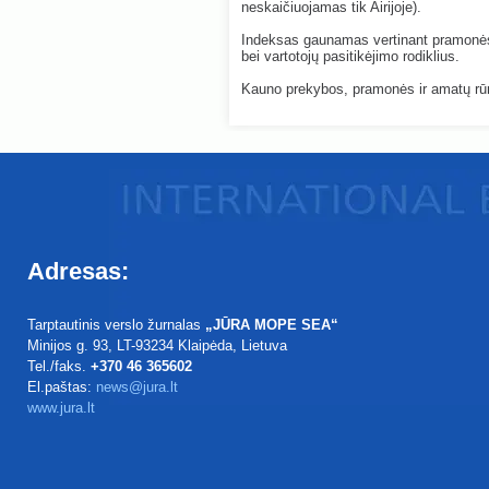
neskaičiuojamas tik Airijoje).
Indeksas gaunamas vertinant pramonės
bei vartotojų pasitikėjimo rodiklius.
Kauno prekybos, pramonės ir amatų r
Adresas:
Tarptautinis verslo žurnalas
„JŪRA MOPE SEA“
Minijos g. 93
, LT-93234
Klaipėda, Lietuva
Tel./faks.
+370 46 365602
El.paštas:
news@jura.lt
www.jura.lt