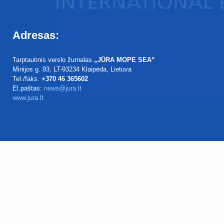
Adresas:
Tarptautinis verslo žurnalas
„JŪRA MOPE SEA“
Minijos g. 93
, LT-93234
Klaipėda, Lietuva
Tel./faks.
+370 46 365602
El.paštas:
news@jura.lt
www.jura.lt