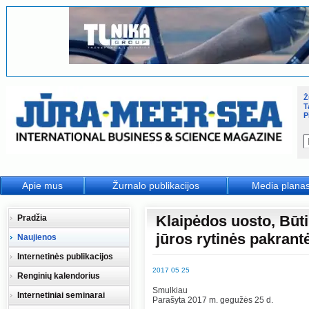
Ž
T
P
Apie mus
Žurnalo publikacijos
Media plana
Klaipėdos uosto, Būtin
Pradžia
jūros rytinės pakran
Naujienos
Internetinės publikacijos
2017 05 25
Renginių kalendorius
Smulkiau
Internetiniai seminarai
Parašyta 2017 m. gegužės 25 d.