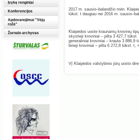
Įvykę renginiai
2017 m. sausio–balandžio mėn. Klaipėdo
Konferencijos
tūkst. t daugiau nei 2016 m. sausio–b
Apdovanojimai "Vėjų
rožė"
Klaipėdos uoste kraunamų krovinių tipų
Žurnalo archyvas
skystieji kroviniai – pilta 3 427,7 tūkst.
generaliniai kroviniai – krauta 3 886,9 tū
birieji kroviniai – pilta 6 272,8 tūkst. t
VĮ Klaipėdos valstybinio jūrų uosto dire