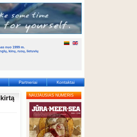
mas nuo 1999 m.
glų, kinų, rusų, lietuvių
Partneriai
Kontaktai
NAUJAUSIAS NUMERIS
kirtą