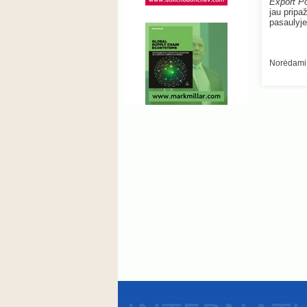
Export Po
jau pripa
pasaulyj
Norėdami 