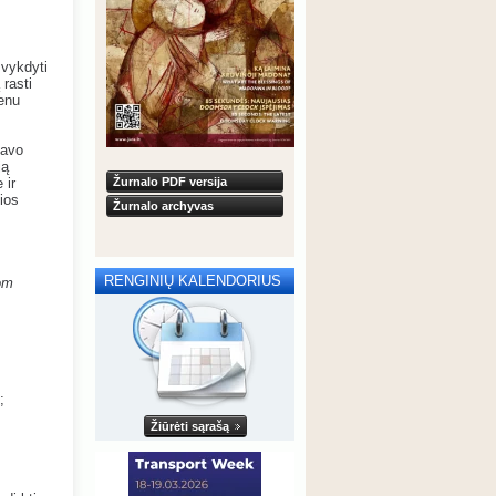
 vykdyti
 rasti
ienu
savo
ją
 ir
Žurnalo PDF versija
čios
Žurnalo archyvas
RENGINIŲ KALENDORIUS
om
;
Žiūrėti sąrašą