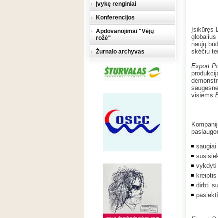
Įvykę renginiai
Konferencijos
Įsikūręs 
Apdovanojimai "Vėjų
globalius
rožė"
naujų būd
skėčiu te
Žurnalo archyvas
Export Po
produkcij
demonstru
saugesne 
visiems
E
Kompanijo
paslaugom
saugiai 
susisiek
vykdyti
kreiptis
dirbti s
pasiekt