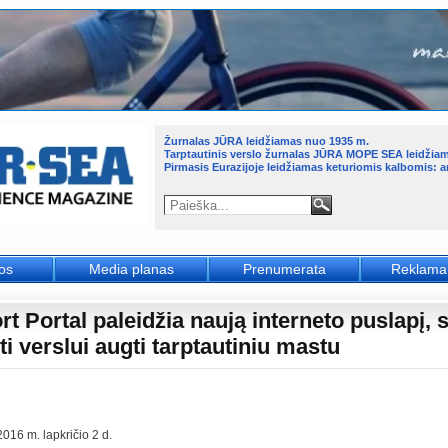
Žurnalas JŪRA leidžiamas nuo 1935 m.
Tarptautinis verslo žurnalas JŪRA MOPE SEA leidžia
Pirmasis Eurazijoje leidžiamas keturiomis kalbomis: an
jos
Media planas
Prenumerata
Reklama
t Portal paleidžia naują interneto puslapį, s
i verslui augti tarptautiniu mastu
016 m. lapkričio 2 d.