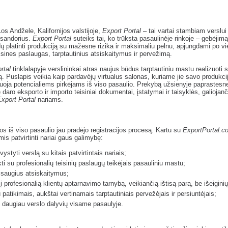
Los Andžele, Kalifornijos valstijoje,
Export Portal
– tai vartai stambiam verslui
 sandorius.
Export Portal
suteiks tai, ko trūksta pasaulinėje rinkoje – gebėjimą
ų platinti produkciją su mažesne rizika ir maksimaliu pelnu, apjungdami po v
isines paslaugas, tarptautinius atsiskaitymus ir pervežimą.
rtal
tinklalapyje verslininkai atras naujus būdus tarptautiniu mastu realizuoti 
ą. Puslapis veikia kaip pardavėjų virtualus salonas, kuriame jie savo produkci
oja potencialiems pirkėjams iš viso pasaulio. Prekybą užsienyje paprastesne
daro eksporto ir importo teisiniai dokumentai, įstatymai ir taisyklės, galiojan
xport Portal
nariams.
s iš viso pasaulio jau pradėjo registracijos procesą. Kartu su
ExportPortal.c
is patvirtinti nariai gaus galimybę:
vystyti verslą su kitais patvirtintais nariais;
ti su profesionalių teisinių paslaugų teikėjais pasauliniu mastu;
 saugius atsiskaitymus;
 į profesionalią klientų aptarnavimo tarnybą, veikiančią ištisą parą, be išeiginių
u patikimais, aukštai vertinamais tarptautiniais pervežėjais ir persiuntėjais;
i daugiau verslo dalyvių visame pasaulyje.