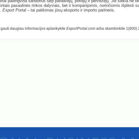
rtal
palengvina sandorius tarp pardavėjų, pirkėjų ir pervežėjų. Jie siekia ne tik
žintais pasaulinės rinkos dalyviais, bet ir kompanijomis, norinčiomis išplėsti s
e.
Export Portal
– tai patikimas jūsų eksporto ir importo partneris.
gauti daugiau informacijos aplankykite
ExportPortal.com
arba skambinkite 1(800)