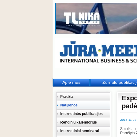
Apie mus
Žurnalo publikaci
Expor
Pradžia
padėt
Naujienos
Internetinės publikacijos
2016 11 02
Renginių kalendorius
Smulkiau
Internetiniai seminarai
Parašyta 2