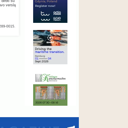
 dirbti su
avo verslą
 289-0015.