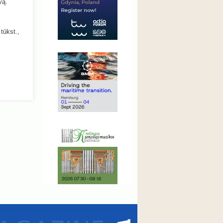
vą.
tūkst.,