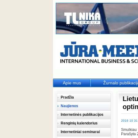
Apie mus
Žurnalo publikaci
Liet
Pradžia
opti
Naujienos
Internetinės publikacijos
2016 10 31
Renginių kalendorius
Smulkiau
Internetiniai seminarai
Parašyta 