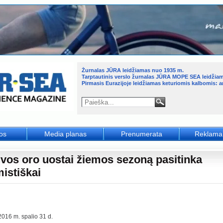
Žurnalas JŪRA leidžiamas nuo 1935 m.
Tarptautinis verslo žurnalas JŪRA MOPE SEA leidžia
Pirmasis Eurazijoje leidžiamas keturiomis kalbomis: an
jos
Media planas
Prenumerata
Reklama
uvos oro uostai žiemos sezoną pasitinka
mistiškai
2016 m. spalio 31 d.