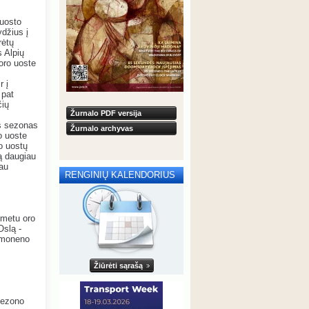
 uosto
ydžius į
rėtų
s Alpių
oro uoste
r į
 pat
čių
Žurnalo PDF versija
os sezonas
Žurnalo archyvas
o uoste
ro uostų
mą daugiau
jau
RENGINIŲ KALENDORIUS
 metu oro
Oslą -
demoneno
Žiūrėti sąrašą
 sezono