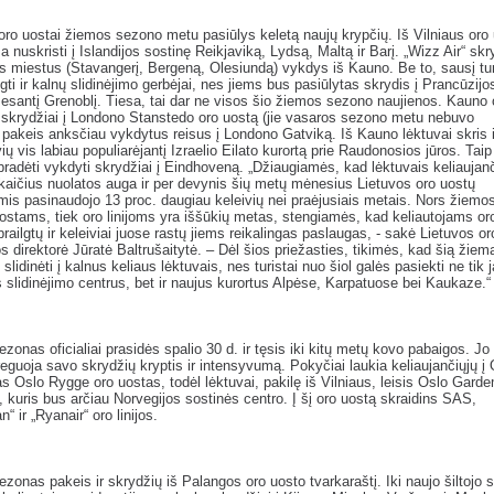
oro uostai žiemos sezono metu pasiūlys keletą naujų krypčių. Iš Vilniaus oro
a nuskristi į Islandijos sostinę Reikjaviką, Lydsą, Maltą ir Barį. „Wizz Air“ skr
s miestus (Stavangerį, Bergeną, Olesiundą) vykdys iš Kauno. Be to, sausį tu
gti ir kalnų slidinėjimo gerbėjai, nes jiems bus pasiūlytas skrydis į Prancūzijo
esantį Grenoblį. Tiesa, tai dar ne visos šio žiemos sezono naujienos. Kauno 
i skrydžiai į Londono Stanstedo oro uostą (jie vasaros sezono metu nebuvo
pakeis anksčiau vykdytus reisus į Londono Gatviką. Iš Kauno lėktuvai skris i
vių vis labiau populiarėjantį Izraelio Eilato kurortą prie Raudonosios jūros. Taip
pradėti vykdyti skrydžiai į Eindhoveną. „Džiaugiamės, kad lėktuvais keliaujan
aičius nuolatos auga ir per devynis šių metų mėnesius Lietuvos oro uostų
is pasinaudojo 13 proc. daugiau keleivių nei praėjusiais metais. Nors žiem
uostams, tiek oro linijoms yra iššūkių metas, stengiamės, kad keliautojams or
prailgtų ir keleiviai juose rastų jiems reikalingas paslaugas, - sakė Lietuvos o
s direktorė Jūratė Baltrušaitytė. – Dėl šios priežasties, tikimės, kad šią žie
 slidinėti į kalnus keliaus lėktuvais, nes turistai nuo šiol galės pasiekti ne tik 
slidinėjimo centrus, bet ir naujus kurortus Alpėse, Karpatuose bei Kaukaze.“
zonas oficialiai prasidės spalio 30 d. ir tęsis iki kitų metų kovo pabaigos. Jo
oreguoja savo skrydžių kryptis ir intensyvumą. Pokyčiai laukia keliaujančiųjų į 
 Oslo Rygge oro uostas, todėl lėktuvai, pakilę iš Vilniaus, leisis Oslo Gar
, kuris bus arčiau Norvegijos sostinės centro. Į šį oro uostą skraidins SAS,
“ ir „Ryanair“ oro linijos.
zonas pakeis ir skrydžių iš Palangos oro uosto tvarkaraštį. Iki naujo šiltojo