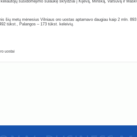
keliautojų susidomėjimo sulaukę skrydžiai į Kijevą, Minską, Varšuvą ir Mask
is šių metų mėnesius Vilniaus oro uostas aptarnavo daugiau kaip 2 mln. 893 
92 tūkst., Palangos – 173 tūkst. keleivių.
ro uostai