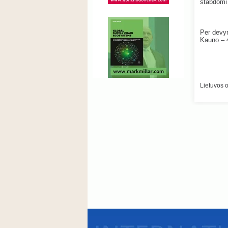
stabdomi 
Per devyn
Kauno – 4
Lietuvos o