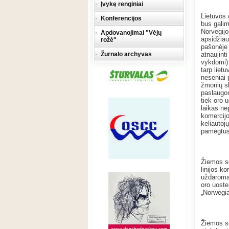
Įvykę renginiai
Lietuvos 
Konferencijos
bus galim
Norvegijo
Apdovanojimai "Vėjų
apsidžiau
rožė"
pašonėje 
Žurnalo archyvas
atnaujint
vykdomi) 
tarp lietu
neseniai 
žmonių sk
paslaugom
tiek oro 
laikas ne
komercijo
keliautojų
pamėgtus 
Žiemos se
linijos k
uždaromas
oro uoste
„Norwegian
Žiemos se