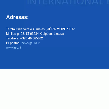
Adresas:
Tarptautinis verslo žurnalas
„JŪRA MOPE SEA“
Minijos g. 93
, LT-93234
Klaipėda, Lietuva
Tel./faks.
+370 46 365602
El.paštas:
news@jura.lt
www.jura.lt