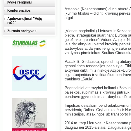
Įvykę renginiai
Astanoje (Kazachstanas) duris atvėrė AB
Konferencijos
įkūrimo tikslas – didinti krovinių perve
atgal.
Apdovanojimai "Vėjų
rožė"
„Vienas pagrindinių Lietuvos ir Kazachs
Žurnalo archyvas
plėtra, strategiškai suartinant Europą 
geležinkelių partnerė Vidurio Azijoje.
leis dar aktyviau plėtoti krovinių pervež
atstovybės atidarymo renginyje sakė sus
valdybos pirmininkas Saulius Girdausk
Pasak S. Girdausko, sprendimą atidar
geopolitinės tendencijos pasaulyje. Tik
aktyviau dirbti milžiniškoje Azijos–Euro
egzistuojančius ir veikiančius bendrovė
traukinys „Saulė“.
Pagrindiniai atstovybei keliami uždavini
paieškos, rūpinimasis krovinių pritrauk
bendrove įgyvendinimas, derybos dėl pa
Impulsas dvišaliam bendradarbiavimui 
prezidentų Dalios Grybauskaitės ir Nu
ministerijos, atsakingos už transporto 
2014 m. tarp Lietuvos ir Kazachstano p
daugiau nei 2013-aisiais. Daugiausia g