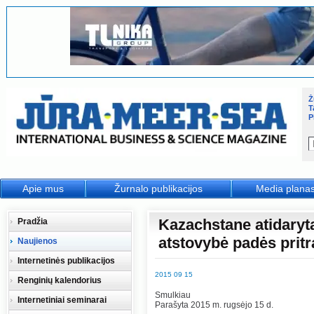
Ž
T
P
Apie mus
Žurnalo publikacijos
Media plana
Kazachstane atidaryta
Pradžia
atstovybė padės pritr
Naujienos
Internetinės publikacijos
2015 09 15
Renginių kalendorius
Smulkiau
Internetiniai seminarai
Parašyta 2015 m. rugsėjo 15 d.