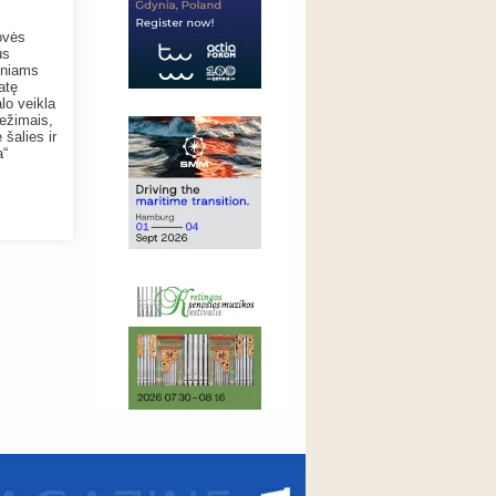
ovės
us
viniams
atę
lo veikla
režimais,
 šalies ir
a“