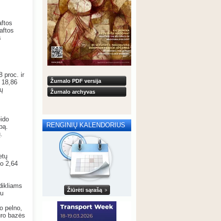
aftos
aftos
s
 proc. ir
Žurnalo PDF versija
a 18,86
ių
Žurnalo archyvas
eido
RENGINIŲ KALENDORIUS
bą.
.
etų
no 2,64
dikliams
Žiūrėti sąrašą
iu
o pelno,
kuro bazės