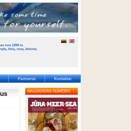
mas nuo 1999 m.
glų, kinų, rusų, lietuvių
Partneriai
Kontaktai
NAUJAUSIAS NUMERIS
nus