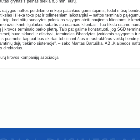
autas grynasis pelnas siekia 8,3 mln. eurų.
s sąlygos naftos perdirbimo rinkoje palankios gamintojams, todėl mūsų bendr
tikslas išlieka toks pat ir tolimesniam laikotarpiui – naftos terminalo pajėgum
ti taip, kad būtų sudarytos palankios sąlygos ateiti naujiems klientams ir kro
ime užsitikrinti ilgalaikes sutartis su esamais klientais. Tuo tikslu esame num
jų į krovos terminalo parko plėtrą. Taip pat galime konstatuoti, jog SGD termina
usmetį buvo sklandi ir efektyvi, terminalas išbandytas įvairiomis sąlygomis ir 
tis pusmetis taip pat bus skirtas tobulinant šios infrastruktūros veiklą bendroje
amtinių dujų tiekimo sistemoje“, – sako Mantas Bartuška, AB „Klaipėdos naft
s direktorius.
jūrų krovos kompanijų asociacija