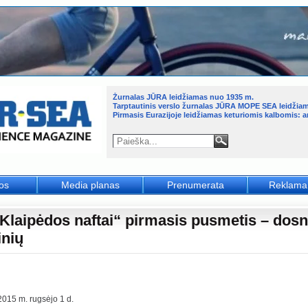
Žurnalas JŪRA leidžiamas nuo 1935 m.
Tarptautinis verslo žurnalas JŪRA MOPE SEA leidžia
Pirmasis Eurazijoje leidžiamas keturiomis kalbomis: an
jos
Media planas
Prenumerata
Reklama
Klaipėdos naftai“ pirmasis pusmetis – dos
inių
2015 m. rugsėjo 1 d.