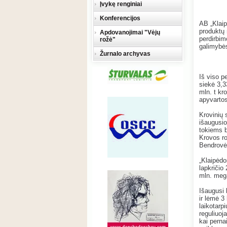
Įvykę renginiai
Konferencijos
AB „Klaip
produktų 
Apdovanojimai "Vėjų
perdirbim
rožė"
galimybės
Žurnalo archyvas
Iš viso p
siekė 3,3
mln. t kr
apyvartos
Krovinių 
išaugusio
tokiems b
Krovos ro
Bendrovė 
„Klaipėdo
lapkričio
mln. mega
Išaugusi 
ir lėmė 3
laikotarp
reguliuoj
kai perna