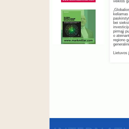
veiklos g
„Globalio
keliamas 
paskirsty
bei sieks
investici
pirmąjį p
o ateinan
regiono g
generalini
Lietuvos 