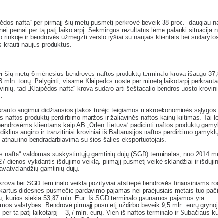
ėdos nafta“ per pirmąjį šių metų pusmetį perkrovė beveik 38 proc. daugiau n
nei pernai per tą patį laikotarpį. Sėkmingus rezultatus lėmė palanki situacija n
o rinkoje ir bendrovės užmegzti verslo ryšiai su naujais klientais bei sudaryto
 krauti naujus produktus.
er šių metų 6 mėnesius bendrovės naftos produktų terminalo krova išaugo 37,8
3 mln. tonų. Palyginti, visame Klaipėdos uoste per minėtą laikotarpį perkraut
ovinių, tad „Klaipėdos nafta“ krova sudaro arti šeštadalio bendros uosto krovin
.
srauto augimui didžiausios įtakos turėjo teigiamos makroekonominės sąlygos:
s naftos produktų perdirbimo maržos ir žaliavinės naftos kainų kritimas. Tai l
endrovėms klientams kaip AB „Orlen Lietuva“ padidinti naftos produktų gamy
diklius augino ir tranzitiniai kroviniai iš Baltarusijos naftos perdirbimo gamyklų
atnaujino bendradarbiavimą su šios šalies eksportuotojais.
s nafta“ valdomas suskystintųjų gamtinių dujų (SGD) terminalas, nuo 2014 m
 27 dienos vykdantis išdujimo veiklą, pirmąjį pusmetį veikė sklandžiai ir išduji
vatvalandžių gamtinių dujų.
krova bei SGD terminalo veikla pozityviai atsiliepė bendrovės finansiniams ro
 kartus didesnes pusmečio pardavimo pajamas nei praėjusiais metais tuo pač
iu, kurios siekia 53,87 mln. Eur. Iš SGD terminalo gaunamos pajamos yra
amos valstybės. Bendrovė pirmąjį pusmetį uždirbo beveik 9,5 mln. eurų grynoj
i per tą patį laikotarpį – 3,7 mln. eurų. Vien iš naftos terminalo ir Subačiaus 