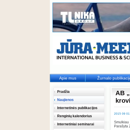
Apie mus
Žurnalo publikaci
AB „
Pradžia
krov
Naujienos
Internetinės publikacijos
2015 09 01
Renginių kalendorius
Smulkiau
Internetiniai seminarai
Parašyta 