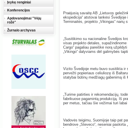
Įvykę renginiai
Konferencijos
Praėjusią savaitę AB „Lietuvos geležin
ekspedicija“ atstovai lankėsi Švedijoj
Apdovanojimai "Vėjų
Terminaitės, projekto „Vikingas“ narių s
rožė"
Žurnalo archyvas
„Susitikimo su nacionaline Švedijos kr
visas projekto detales, supažindinome 
Cargo“ pagaliau pareiškė norą užpildyti
„Vikingo“ dalyviams dėl galimybės tapti
Vizito Švedijoje metu buvo susitikta i
pervežti popieriaus celiuliozę iš Baltaru
statybai būtinų medžiagų gabenimą iš K
„Turime patirties ir rekomendacijų, todė
fabrikuose pagamintą produkciją. Iš p
per metus, tačiau šie vežimai turi labai
Vadovės teigimu, Suomijoje taip pat pav
bendrove „Steveco“, neseniai paskirta 