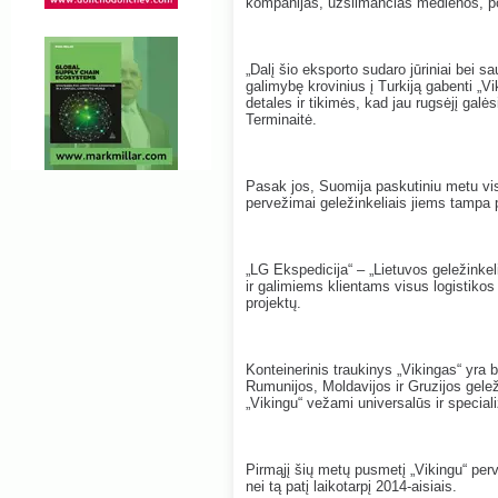
kompanijas, užsiimančias medienos, pop
„Dalį šio eksporto sudaro jūriniai bei
galimybę krovinius į Turkiją gabenti „
detales ir tikimės, kad jau rugsėjį galė
Terminaitė.
Pasak jos, Suomija paskutiniu metu vis 
pervežimai geležinkeliais jiems tampa 
„LG Ekspedicija“ – „Lietuvos geležinke
ir galimiems klientams visus logistikos
projektų.
Konteinerinis traukinys „Vikingas“ yra 
Rumunijos, Moldavijos ir Gruzijos geleži
„Vikingu“ vežami universalūs ir speciali
Pirmąjį šių metų pusmetį „Vikingu“ per
nei tą patį laikotarpį 2014-aisiais.