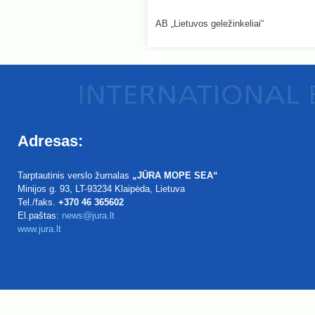
AB „Lietuvos geležinkeliai“
Adresas:
Tarptautinis verslo žurnalas
„JŪRA MOPE SEA“
Minijos g. 93
, LT-93234
Klaipėda, Lietuva
Tel./faks.
+370 46 365602
El.paštas:
news@jura.lt
www.jura.lt