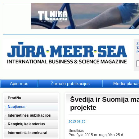
Ž
T
P
Apie mus
Žurnalo publikacijos
Media plana
Švedija ir Suomija m
Pradžia
projekte
Naujienos
Internetinės publikacijos
2015 08 25
Renginių kalendorius
Smulkiau
Internetiniai seminarai
Parašyta 2015 m. rugpjūčio 25 d.