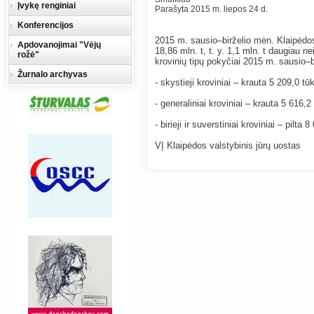
Įvykę renginiai
Parašyta 2015 m. liepos 24 d.
Konferencijos
2015 m. sausio–birželio mėn. Klaipėdos
Apdovanojimai "Vėjų
18,86 mln. t, t. y. 1,1 mln. t daugiau
rožė"
krovinių tipų pokyčiai 2015 m. sausio–b
Žurnalo archyvas
- skystieji kroviniai – krauta 5 209,0 tū
- generaliniai kroviniai – krauta 5 616,2 
- birieji ir suverstiniai kroviniai – pilta 
VĮ Klaipėdos valstybinis jūrų uostas