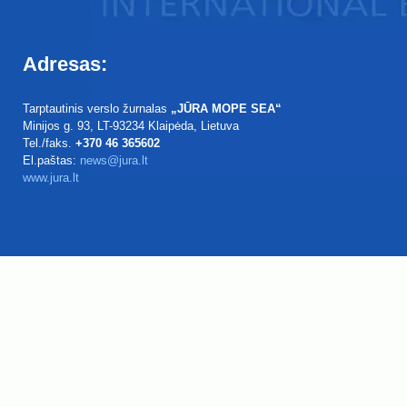
Adresas:
Tarptautinis verslo žurnalas
„JŪRA MOPE SEA“
Minijos g. 93
, LT-93234
Klaipėda, Lietuva
Tel./faks.
+370 46 365602
El.paštas:
news@jura.lt
www.jura.lt