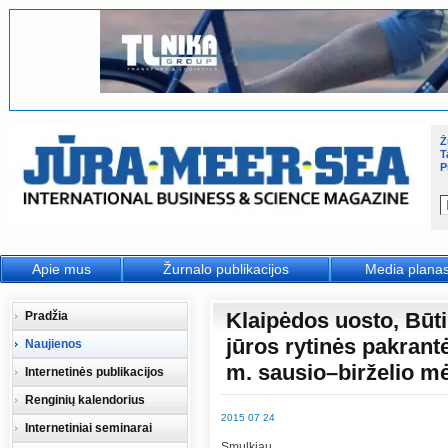
Ž
T
P
Apie mus
Žurnalo publikacijos
Media plana
Klaipėdos uosto, Būtin
Pradžia
jūros rytinės pakran
Naujienos
m. sausio–birželio m
Internetinės publikacijos
Renginių kalendorius
2015 07 24
Internetiniai seminarai
Smulkiau