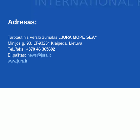
Adresas:
Tarptautinis verslo žurnalas
„JŪRA MOPE SEA“
Minijos g. 93
, LT-93234
Klaipėda, Lietuva
Tel./faks.
+370 46 365602
El.paštas:
news@jura.lt
www.jura.lt