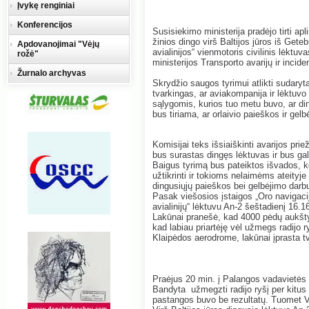
Įvykę renginiai
Konferencijos
Susisiekimo ministerija pradėjo tirti ap
žinios dingo virš Baltijos jūros iš Get
Apdovanojimai "Vėjų
avialinijos“ vienmotoris civilinis lėkt
rožė"
ministerijos Transporto avarijų ir incide
Žurnalo archyvas
Skrydžio saugos tyrimui atlikti sudaryta
tvarkingas, ar aviakompanija ir lėktuvo 
sąlygomis, kurios tuo metu buvo, ar di
bus tiriama, ar orlaivio paieškos ir ge
Komisijai teks išsiaiškinti avarijos prie
bus surastas dingęs lėktuvas ir bus gali
Baigus tyrimą bus pateiktos išvados, k
užtikrinti ir tokioms nelaimėms ateityje 
dingusiųjų paieškos bei gelbėjimo darbų
Pasak viešosios įstaigos „Oro navigac
avialinijų“ lėktuvu An-2 šeštadienį 16.1
Lakūnai pranešė, kad 4000 pėdų aukštyj
kad labiau priartėję vėl užmegs radijo 
Klaipėdos aerodrome, lakūnai įprasta tv
Praėjus 20 min. į Palangos vadavietės 
Bandyta užmegzti radijo ryšį per kitus
pastangos buvo be rezultatų. Tuomet VĮ