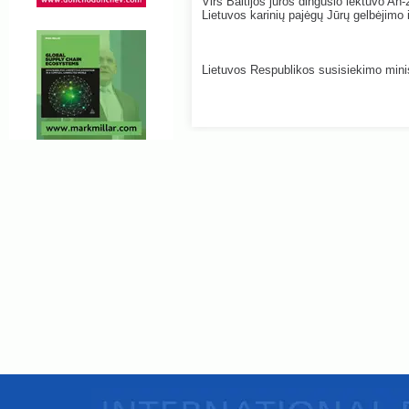
Virš Baltijos jūros dingusio lėktuvo An-
Lietuvos karinių pajėgų Jūrų gelbėjimo 
Lietuvos Respublikos susisiekimo minis