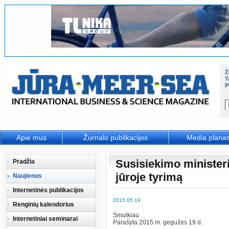
Ž
T
P
Apie mus
Žurnalo publikacijos
Media plana
Susisiekimo ministeri
Pradžia
jūroje tyrimą
Naujienos
Internetinės publikacijos
2015 05 19
Renginių kalendorius
Smulkiau
Internetiniai seminarai
Parašyta 2015 m. gegužės 19 d.