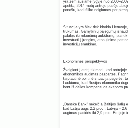
yra žemiausiame lygyje nuo 2008–2009 m
apetitą. 2014 metų antroje pusėje abiej
panašu, kad išliko neigiamas per pirmąjį
Situacija yra šiek tiek kitokia Lietuvoj
trūkumas. Gamybinių pajėgumų išnaudoj
pakilęs iki rekordinių aukštumų, pasiek
investuoti į įrengimų atnaujinimą pastara
investicijų smukimo.
Ekonominės perspektyvos
Žvelgiant į ateitį tikimasi, kad antrojoj
ekonomikos augimas paspartės. Pagrindi
tarptautinė politinė situacija pagerės, t
Laukiama, kad Rusijos ekonomika dugną
bent iš dalies kompensuos eksporto pra
„Danske Bank“ nekeičia Baltijos šal
kad Estija augs 2,2 proc., Latvija – 2,
augimas padidės iki 2,9 proc. Estijoje ir 