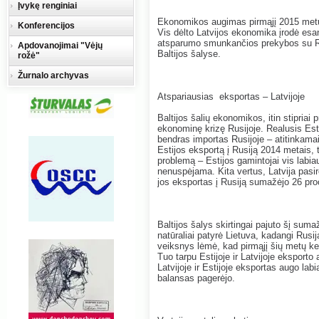
Įvykę renginiai
Ekonomikos augimas pirmąjį 2015 metų ke
Konferencijos
Vis dėlto Latvijos ekonomika įrodė esan
atsparumo smunkančios prekybos su Rus
Apdovanojimai "Vėjų
Baltijos šalyse.
rožė"
Žurnalo archyvas
Atspariausias eksportas – Latvijoje
Baltijos šalių ekonomikos, itin stipriai
ekonominę krizę Rusijoje. Realusis Est
bendras importas Rusijoje – atitinkamai
Estijos eksportą į Rusiją 2014 metais, ta
problemą – Estijos gamintojai vis labiau
nenuspėjama. Kita vertus, Latvija pasi
jos eksportas į Rusiją sumažėjo 26 pro
Baltijos šalys skirtingai pajuto šį sum
natūraliai patyrė Lietuva, kadangi Rusi
veiksnys lėmė, kad pirmąjį šių metų ket
Tuo tarpu Estijoje ir Latvijoje eksporto
Latvijoje ir Estijoje eksportas augo labi
balansas pagerėjo.