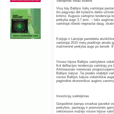
Vartojimas toliau skatins
Visų trijų Baltijos šalių vartotojai pas
itin pagyvėjo dėl kylančio darbo užmok
kritimo. Augusio vartojimo tendencija
prekyba augo 3,7 proc. – toks augimas 
vartotojai išleido neįprastai daug, ska
Estijoje ir Latvijoje pastebėta atvirkšt
vartotojai 2015 metų pradžioje atrodo įg
mažmeninė prekyba augo po beveik 8 
Visose trijose Baltijos valstybėse viduti
Kol defliacijos tendencija vartotojų yra 
Artimiausiais mėnesiais prognozuojame i
Baltijos šalyse. Tai pradės stabdyti va
visose Baltijos šalyse vidutiniškai augs 
pagrindinė ekonomikos augimo varomoj
Investicijų sulėtėjimas
Geopolitinė įtampa smarkiai paveikė ve
prekybos, paslaugų ir pramoninės gamy
sektoriuose mažėjo visose trijose valsty