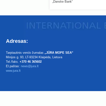
„Danske Bank“
Adresas:
Tarptautinis verslo žurnalas
„JŪRA MOPE SEA“
Minijos g. 93
, LT-93234
Klaipėda, Lietuva
Tel./faks.
+370 46 365602
El.paštas:
news@jura.lt
www.jura.lt