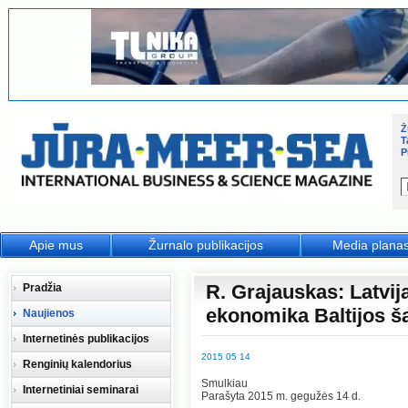
Ž
T
P
Apie mus
Žurnalo publikacijos
Media plana
R. Grajauskas: Latvij
Pradžia
ekonomika Baltijos š
Naujienos
Internetinės publikacijos
2015 05 14
Renginių kalendorius
Smulkiau
Internetiniai seminarai
Parašyta 2015 m. gegužės 14 d.