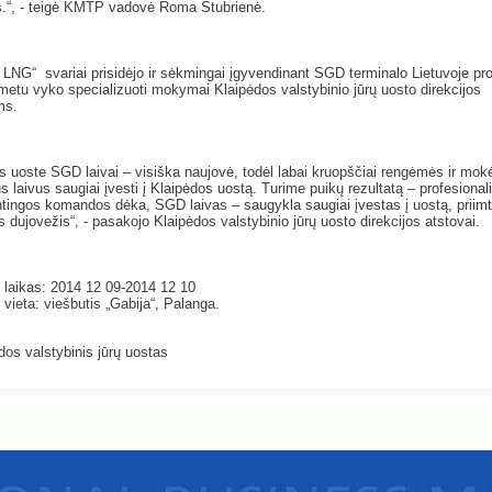
s.“, - teigė KMTP vadovė Roma Stubrienė.
LNG“ svariai prisidėjo ir sėkmingai įgyvendinant SGD terminalo Lietuvoje pro
metu vyko specializuoti mokymai Klaipėdos valstybinio jūrų uosto direkcijos
ms.
s uoste SGD laivai – visiška naujovė, todėl labai kruopščiai rengėmės ir mo
us laivus saugiai įvesti į Klaipėdos uostą. Turime puikų rezultatą – profesionali
ingos komandos dėka, SGD laivas – saugykla saugiai įvestas į uostą, priim
 dujovežis“, - pasakojo Klaipėdos valstybinio jūrų uosto direkcijos atstovai.
 laikas: 2014 12 09-2014 12 10
vieta: viešbutis „Gabija“, Palanga.
dos valstybinis jūrų uostas