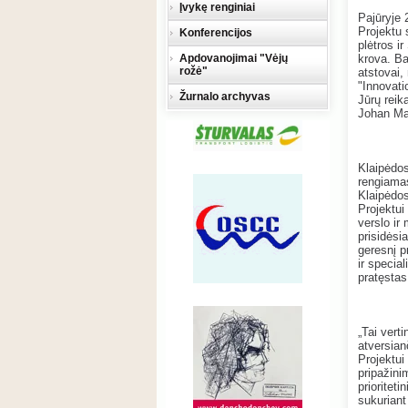
Įvykę renginiai
Pajūryje 
Projektu 
Konferencijos
plėtros i
Apdovanojimai "Vėjų
krova. Ba
rožė"
atstovai,
"Innovati
Žurnalo archyvas
Jūrų reik
Johan Ma
Klaipėdos
rengiamas
Klaipėdos
Projektui
verslo ir
prisidėsi
geresnį p
ir specia
pratęstas
„Tai vert
atversian
Projektui
pripažini
prioriteti
sukuriant