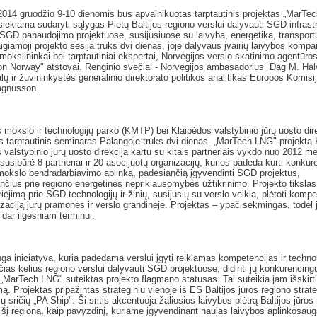
2014 gruodžio 9-10 dienomis bus apvainikuotas tarptautinis projektas „MarTe
siekiama sudaryti sąlygas Pietų Baltijos regiono verslui dalyvauti SGD infrast
r SGD panaudojimo projektuose, susijusiuose su laivyba, energetika, transport
igiamoji projekto sesija truks dvi dienas, joje dalyvaus įvairių laivybos kompa
 mokslininkai bei tarptautiniai ekspertai, Norvegijos verslo skatinimo agentūro
on Norway" atstovai. Renginio svečiai - Norvegijos ambasadorius Dag M. Hal
alų ir žuvininkystės generalinio direktorato politikos analitikas Europos Komisi
gnusson.
 mokslo ir technologijų parko (KMTP) bei Klaipėdos valstybinio jūrų uosto dir
 tarptautinis seminaras Palangoje truks dvi dienas. „MarTech LNG" projekt
 valstybinio jūrų uosto direkcija kartu su kitais partneriais vykdo nuo 2012 me
 susibūrė 8 partneriai ir 20 asocijuotų organizacijų, kurios padeda kurti konku
 mokslo bendradarbiavimo aplinką, padėsiančią įgyvendinti SGD projektus,
ančius prie regiono energetinės nepriklausomybės užtikrinimo. Projekto tikslas 
riėjimą prie SGD technologijų ir žinių, susijusių su verslo veikla, plėtoti komp
lizaciją jūrų pramonės ir verslo grandinėje. Projektas – ypač sėkmingas, todėl 
 dar ilgesniam terminui.
inga iniciatyva, kuria padedama verslui įgyti reikiamas kompetencijas ir techno
čias kelius regiono verslui dalyvauti SGD projektuose, didinti jų konkurencin
 „MarTech LNG" suteiktas projekto flagmano statusas. Tai suteikia jam išskirtin
mą. Projektas pripažintas strateginiu vienoje iš ES Baltijos jūros regiono strate
nių sričių „PA Ship". Ši sritis akcentuoja žaliosios laivybos plėtrą Baltijos jūros
 šį regioną, kaip pavyzdinį, kuriame įgyvendinant naujas laivybos aplinkosaug