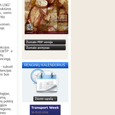
ch LNG“.
ruktūros
u, uosto
nijų
s
vorsen,
joje
Žurnalo PDF versija
ekcijos
Žurnalo archyvas
ą KMTP ir
tų.
rencingą
RENGINIŲ KALENDORIUS
- sukurti
etencijas
jis bus
logijas,
gumą.
Žiūrėti sąrašą
į politinį
gijos
 regione,
ines