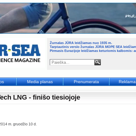
Žurnalas JŪRA leidžiamas nuo 1935 m.
Tarptautinis verslo žurnalas JŪRA MOPE SEA leidžia
Pirmasis Eurazijoje leidžiamas keturiomis kalbomis: an
jos
Media planas
Prenumerata
Reklama
ech LNG - finišo tiesiojoje
2014 m. gruodžio 10 d.