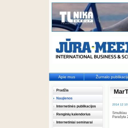
Apie mus
Žurnalo publikaci
MarT
Pradžia
Naujienos
2014 12 10
Internetinės publikacijos
Smulkiau
Renginių kalendorius
Parašyta 
Internetiniai seminarai