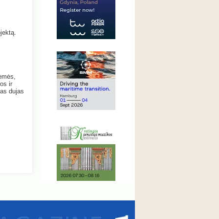
jektą.
kėmės,
os ir
tas dujas