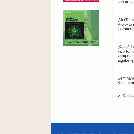
nuostata
„MarTech 
Projekto 
locmana
„Klaipėdo
kaip toki
kompetent
atgabenęs
Seminaro
Seminaro 
VĮ Klaipė