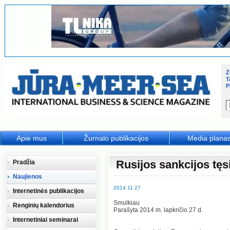
Ž
T
P
Apie mus
Žurnalo publikacijos
Media plana
Rusijos sankcijos tęs
Pradžia
Naujienos
2014 11 27
Internetinės publikacijos
Smulkiau
Renginių kalendorius
Parašyta 2014 m. lapkričio 27 d.
Internetiniai seminarai