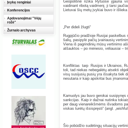
Geopolitinė rizika Rytuose įgauna vis
Įvykę renginiai
vaidinant ribotą vaidmenį, ji tarsi jauči
Lietuvai šių metų įvykiai buvo ir išliek
Konferencijos
Apdovanojimai "Vėjų
rožė"
„Per dideli žlugti“
Žurnalo archyvas
Rugpjūčio pradžioje Rusijai paskelbus 
šalių, pasipylė pačių įvairiausių vertin
Viena iš pagrindinių mūsų vertinimo aši
atšauktos – po mėnesio, vėliausiai – tri
Konfliktas tarp Rusijos ir Ukrainos, Ru
toli, tad niekas nebegalėtų atsekti obj
visų susijusių pusių yra išsakyta tiek 
nesutaria ir kaip apskritai bus įmanoma
Kamuolys jau buvo gerokai susipynęs da
sankcijas. Kaip ir dažnai nutinka tokiai
per daug vienareikšmėms išvadoms padar
viskas turėtų išsispręsti“ (angl. „wishful
Šio pobūdžio sudėtingų situacijų verti