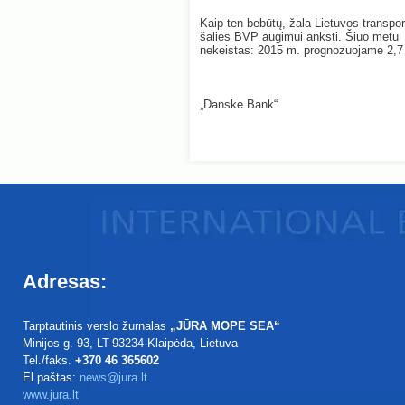
Kaip ten bebūtų, žala Lietuvos transport
šalies BVP augimui anksti. Šiuo metu
nekeistas: 2015 m. prognozuojame 2,7 
„Danske Bank“
Adresas:
Tarptautinis verslo žurnalas
„JŪRA MOPE SEA“
Minijos g. 93
, LT-93234
Klaipėda, Lietuva
Tel./faks.
+370 46 365602
El.paštas:
news@jura.lt
www.jura.lt