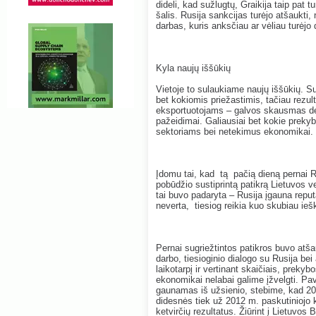
dideli, kad sužlugtų, Graikija taip pat t
šalis. Rusija sankcijas turėjo atšaukti
darbas, kuris anksčiau ar vėliau turėjo d
Kyla naujų iššūkių
Vietoje to sulaukiame naujų iššūkių. Su
bet kokiomis priežastimis, tačiau rezu
eksportuotojams – galvos skausmas dėl 
pažeidimai. Galiausiai bet kokie preky
sektoriams bei netekimus ekonomikai.
Įdomu tai, kad tą pačią dieną pernai R
pobūdžio sustiprintą patikrą Lietuvos 
tai buvo padaryta – Rusija įgauna reput
neverta, tiesiog reikia kuo skubiau ieš
Pernai sugriežtintos patikros buvo atša
darbo, tiesioginio dialogo su Rusija be
laikotarpį ir vertinant skaičiais, prek
ekonomikai nelabai galime įžvelgti. Pav
gaunamas iš užsienio, stebime, kad 201
didesnės tiek už 2012 m. paskutiniojo 
ketvirčių rezultatus. Žiūrint į Lietuvo