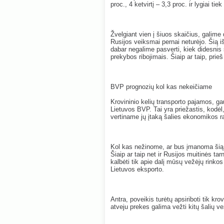
proc., 4 ketvirtį – 3,3 proc. ir lygiai tie
Žvelgiant vien į šiuos skaičius, galime
Rusijos veiksmai pernai neturėjo. Šią iš
dabar negalime pasverti, kiek didesnis
prekybos ribojimais. Šiaip ar taip, pri
BVP prognozių kol kas nekeičiame
Krovininio kelių transporto pajamos, ga
Lietuvos BVP. Tai yra priežastis, kodėl,
vertiname jų įtaką šalies ekonomikos r
Kol kas nežinome, ar bus įmanoma šią si
Šiaip ar taip net ir Rusijos muitinės ta
kalbėti tik apie dalį mūsų vežėjų rinko
Lietuvos eksporto.
Antra, poveikis turėtų apsiriboti tik kro
atveju prekes galima vežti kitų šalių ve