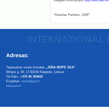
Daugiau informacijos
http://estcham.lt
*Gravitas Partners, UAB*
Adresas:
Tarptautinis verslo žurnalas
„JŪRA MOPE SEA“
Minijos g. 93
, LT-93234
Klaipėda, Lietuva
Tel./faks.
+370 46 365602
El.paštas:
news@jura.lt
www.jura.lt