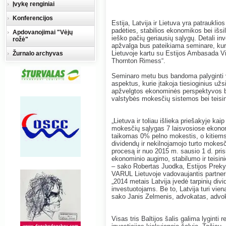
Įvykę renginiai
Konferencijos
Estija, Latvija ir Lietuva yra patraukli
padėties, stabilios ekonomikos bei išsi
Apdovanojimai "Vėjų
ieško pačių geriausių sąlygų. Detali in
rožė"
apžvalga bus pateikiama seminare, kurį
Lietuvoje kartu su Estijos Ambasada V
Žurnalo archyvas
Thornton Rimess“.
Seminaro metu bus bandoma palyginti vi
aspektus, kurie įtakoja tiesioginius užs
apžvelgtos ekonominės perspektyvos bei
valstybės mokesčių sistemos bei teisin
„Lietuva ir toliau išlieka priešakyje kaip
mokesčių sąlygas 7 laisvosiose ekono
taikomas 0% pelno mokestis, o kitiems 
dividendų ir nekilnojamojo turto mokesči
procesą ir nuo 2015 m. sausio 1 d. pris
ekonominio augimo, stabilumo ir teisinio
– sako Robertas Juodka, Estijos Preky
VARUL Lietuvoje vadovaujantis partner
„2014 metais Latvija įvedė tarpinių div
investuotojams. Be to, Latvija turi vi
sako Janis Zelmenis, advokatas, advok
Visas tris Baltijos šalis galima lyginti r