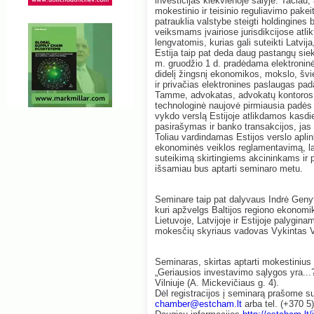
investicijas kiekvienoje šalyje. Tačiau,
mokestinio ir teisinio reguliavimo pakeit
patrauklia valstybe steigti holdingines 
veiksmams įvairiose jurisdikcijose atli
lengvatomis, kurias gali suteikti Latvija,
Estija taip pat deda daug pastangų sie
m. gruodžio 1 d. pradėdama elektroninės
didelį žingsnį ekonomikos, mokslo, švie
ir privačias elektronines paslaugas pa
Tamme, advokatas, advokatų kontoros V
technologinė naujovė pirmiausia padės 
vykdo verslą Estijoje atlikdamos kasdi
pasirašymas ir banko transakcijos, jas a
Toliau vardindamas Estijos verslo apli
ekonominės veiklos reglamentavimą, lan
suteikimą skirtingiems akcininkams ir 
išsamiau bus aptarti seminaro metu.
Seminare taip pat dalyvaus Indrė Geny
kuri apžvelgs Baltijos regiono ekonom
Lietuvoje, Latvijoje ir Estijoje palyg
mokesčių skyriaus vadovas Vykintas Va
Seminaras, skirtas aptarti mokestinius i
„Geriausios investavimo sąlygos yra...
Vilniuje (A. Mickevičiaus g. 4).
Dėl registracijos į seminarą prašome su
chamber@estcham.lt
arba tel. (+370 5