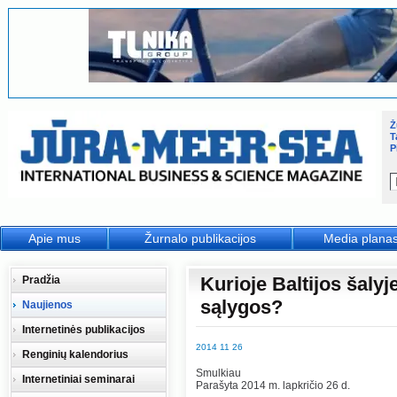
Ž
T
P
Apie mus
Žurnalo publikacijos
Media plana
Kurioje Baltijos šaly
Pradžia
sąlygos?
Naujienos
Internetinės publikacijos
2014 11 26
Renginių kalendorius
Smulkiau
Internetiniai seminarai
Parašyta 2014 m. lapkričio 26 d.