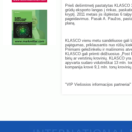
Prieš dešimtmetį pastatytas KLASCO 3 
grūdų eksporto langas į rinkas, paskati
kryptį. 2011 metais jis išplėstas 6 talp
pageidavimus. Pasak A. Paužos, pastaro
planą.
KLASCO vienu metu sandėliuose gali laik
pajėgumas, priklausantis nuo rūšių kiek
Priimami geležinkeliu ir mašinomis atve
KLASCO gali priimti didžiuosius „Post 
birių ar verstinių krovinių. KLASCO yr
apyvarta sudaro vidutiniškai 13 mln. t
kompanija krovė 9,1 mln. tonų krovinių
"VIP Viešosios informacijos partneriai"