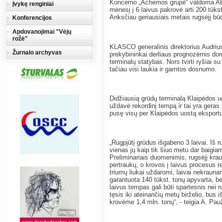
Koncerno „Achemos grupė“ valdoma AB 
Įvykę renginiai
mėnesį į 6 laivus pakrovė arti 200 tūkst
Anksčiau geriausiais metais rugsėjį bū
Konferencijos
Apdovanojimai "Vėjų
rožė"
KLASCO generalinis direktorius Audrius
Žurnalo archyvas
prekybininkai derliaus prognozėmis do
terminalų statybas. Nors tvirti ryšiai su
tačiau visi laukia ir gamtos dosnumo.
Didžiausią grūdų terminalą Klaipėdos u
uždavė rekordinį tempą ir tai yra ger
pusę visų per Klaipėdos uostą eksportu
„Rugpjūtį grūdus išgabeno 3 laivai. Iš 
vienas jų kaip tik šiuo metu dar baigiam
Preliminariais duomenimis, rugsėjį kra
pertraukų, o krovos į laivus procesus re
triumų liukai uždaromi, laivai nekraunam
garantuota 140 tūkst. tonų apyvarta, b
laivus tempas gali būti spartesnis nei r
tęsis iki ateinančių metų birželio, bu
krovėme 1,4 mln. tonų“, - teigia A. Pau