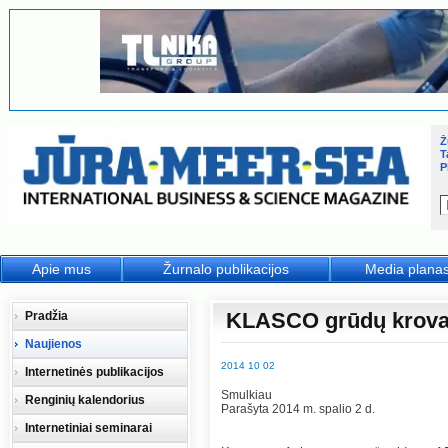
Ž
T
P
Apie mus
Žurnalo publikacijos
Media plana
KLASCO grūdų krova 
Pradžia
Naujienos
2014 10 02
Internetinės publikacijos
Smulkiau
Renginių kalendorius
Parašyta 2014 m. spalio 2 d.
Internetiniai seminarai