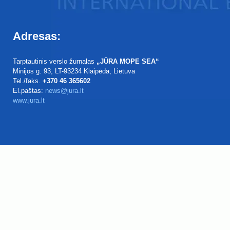
Adresas:
Tarptautinis verslo žurnalas
„JŪRA MOPE SEA“
Minijos g. 93
, LT-93234
Klaipėda, Lietuva
Tel./faks.
+370 46 365602
El.paštas:
news@jura.lt
www.jura.lt