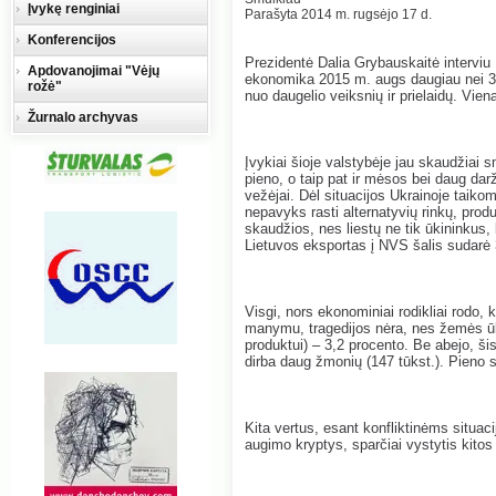
Įvykę renginiai
Parašyta 2014 m. rugsėjo 17 d.
Konferencijos
Prezidentė Dalia Grybauskaitė interviu 
Apdovanojimai "Vėjų
ekonomika 2015 m. augs daugiau nei 3 p
rožė"
nuo daugelio veiksnių ir prielaidų. Vien
Žurnalo archyvas
Įvykiai šioje valstybėje jau skaudžia
pieno, o taip pat ir mėsos bei daug dar
vežėjai. Dėl situacijos Ukrainoje taiko
nepavyks rasti alternatyvių rinkų, pro
skaudžios, nes liestų ne tik ūkininkus, 
Lietuvos eksportas į NVS šalis sudarė 3
Visgi, nors ekonominiai rodikliai rodo,
manymu, tragedijos nėra, nes žemės ūk
produktui) – 3,2 procento. Be abejo, š
dirba daug žmonių (147 tūkst.). Pieno 
Kita vertus, esant konfliktinėms situaci
augimo kryptys, sparčiai vystytis kito