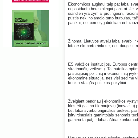
Ekonomikos augimui taip pat labai sva
nepasiduotų bereikalingai panikai. Jei v
šiandien yra žymiai protingesni, racion
pūstis nekilnojamojo turto burbulas, ta
panikai, nei pernelyg dideliam entuziazm
Žinoma, Lietuvos atveju labai svarbi ir e
kitose eksporto rinkose, nes daugelis 
ES valdžios institucijos, Europos cen
skatinančių veiksmų. Tai nuteikia optimi
ja susijusių politinių ir ekonominių įvyki
ekonominė situacija, nes visi sėdime v
kenkia staigūs politikos pokyčiai.
Žvelgiant bendriau į ekonomikos vystym
klestėti galima tik naujovių (inovacijų) 
bet labai svarbu originalios prekės, pa
įsitvirtinusiais gamintojais senomis t
gamina tą patį ir labai aštriai konkuruo