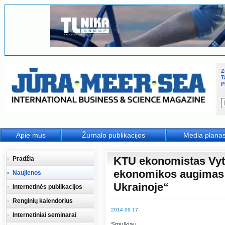
Ž
T
P
Apie mus
Žurnalo publikacijos
Media plana
KTU ekonomistas Vyt
Pradžia
ekonomikos augimas p
Naujienos
Ukrainoje“
Internetinės publikacijos
Renginių kalendorius
2014 09 17
Internetiniai seminarai
Smulkiau