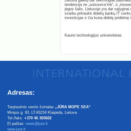
Lietuva galėtų dar sėkmingiau pasinaud
tendencija ne „outsource‘inti“, o „insour
jėgos šalis. Lietuvoje yra dar sąlyginai 
svarbu pritraukti didelių bankų IT cent
investicijas ir čia kuria didelę pridėtinę 
Kauno technologijos universitetas
Adresas:
Tarptautinis verslo žurnalas
„JŪRA MOPE SEA“
Minijos g. 93
, LT-93234
Klaipėda, Lietuva
Tel./faks.
+370 46 365602
El.paštas:
news@jura.lt
www.jura.lt