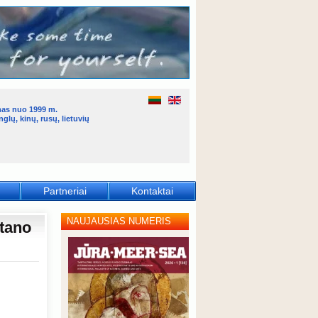
mas nuo 1999 m.
glų, kinų, rusų, lietuvių
Partneriai
Kontaktai
NAUJAUSIAS NUMERIS
stano