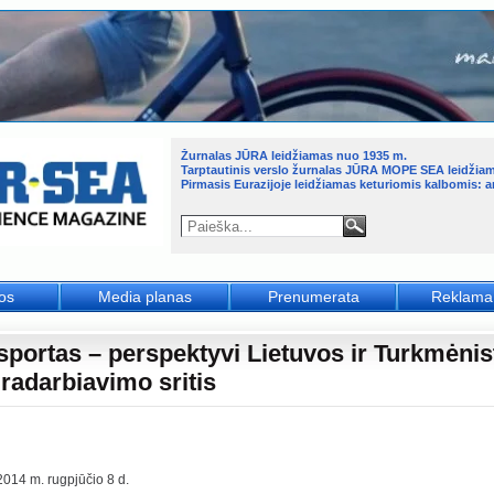
Žurnalas JŪRA leidžiamas nuo 1935 m.
Tarptautinis verslo žurnalas JŪRA MOPE SEA leidžia
Pirmasis Eurazijoje leidžiamas keturiomis kalbomis: an
jos
Media planas
Prenumerata
Reklama
sportas – perspektyvi Lietuvos ir Turkmėni
radarbiavimo sritis
2014 m. rugpjūčio 8 d.