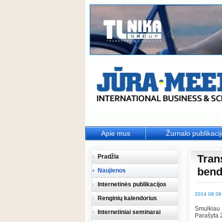
Apie mus
Žurnalo publikaci
Tran
Pradžia
bend
Naujienos
Internetinės publikacijos
2014 08 08
Renginių kalendorius
Smulkiau
Internetiniai seminarai
Parašyta 