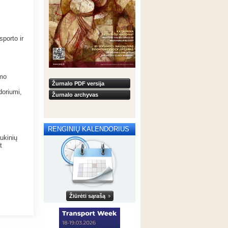
sporto ir
imo
Žurnalo PDF versija
doriumi,
Žurnalo archyvas
RENGINIŲ KALENDORIUS
ukinių
t
Žiūrėti sąrašą