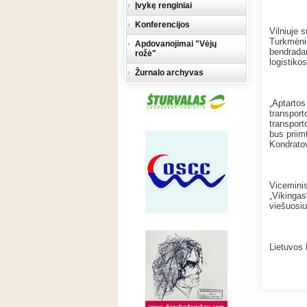
Įvykę renginiai
Konferencijos
Vilniuje 
Turkmėnis
Apdovanojimai "Vėjų
bendradar
rožė"
logistiko
Žurnalo archyvas
„Aptartos
transport
transport
bus priim
Kondratov
Viceminis
„Vikingas“
viešuosiu
Lietuvos 