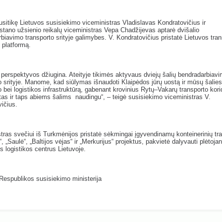
susitikę Lietuvos susisiekimo viceministras Vladislavas Kondratovičius ir
tano užsienio reikalų viceministras Vepa Chadžijevas aptarė dvišalio
biavimo transporto srityje galimybes. V. Kondratovičius pristatė Lietuvos tran
s platformą.
 perspektyvos džiugina. Ateityje tikimės aktyvaus dviejų šalių bendradarbiav
o srityje. Manome, kad siūlymas išnaudoti Klaipėdos jūrų uostą ir mūsų šalies
o bei logistikos infrastruktūrą, gabenant krovinius Rytų–Vakarų transporto kori
tas ir taps abiems šalims naudingu“, – teigė susisiekimo viceministras V.
ičius.
tras svečiui iš Turkmėnijos pristatė sėkmingai įgyvendinamų konteinerinių tra
, „Saulė“, „Baltijos vėjas“ ir „Merkurijus“ projektus, pakvietė dalyvauti plėtojan
s logistikos centrus Lietuvoje.
Respublikos susisiekimo ministerija