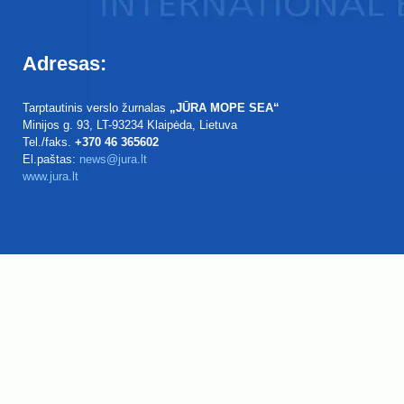
Adresas:
Tarptautinis verslo žurnalas
„JŪRA MOPE SEA“
Minijos g. 93
, LT-93234
Klaipėda, Lietuva
Tel./faks.
+370 46 365602
El.paštas:
news@jura.lt
www.jura.lt