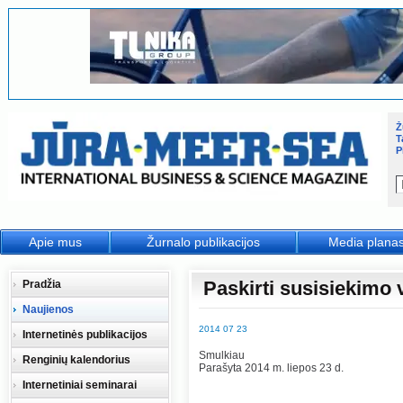
Ž
T
P
Apie mus
Žurnalo publikacijos
Media plana
Paskirti susisiekimo 
Pradžia
Naujienos
2014 07 23
Internetinės publikacijos
Smulkiau
Renginių kalendorius
Parašyta 2014 m. liepos 23 d.
Internetiniai seminarai