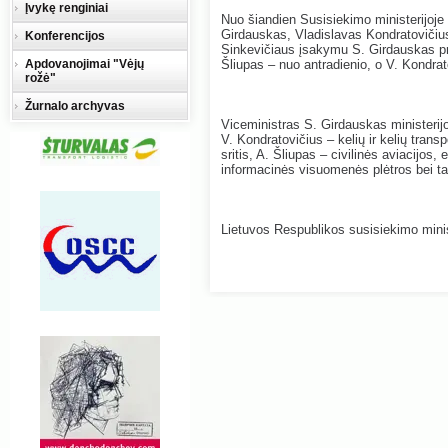
Įvykę renginiai
Nuo šiandien Susisiekimo ministerijoje d
Girdauskas, Vladislavas Kondratovičius
Konferencijos
Sinkevičiaus įsakymu S. Girdauskas pra
Apdovanojimai "Vėjų
Šliupas – nuo antradienio, o V. Kondrat
rožė"
Žurnalo archyvas
Viceministras S. Girdauskas ministerijo
V. Kondratovičius – kelių ir kelių trans
sritis, A. Šliupas – civilinės aviacijos, e
informacinės visuomenės plėtros bei ta
Lietuvos Respublikos susisiekimo minis