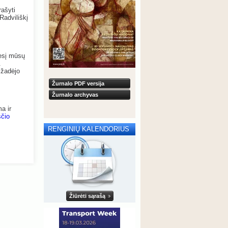
rašyti
Radviliškį
nesį mūsų
.
ižadėjo
Žurnalo PDF versija
Žurnalo archyvas
a ir
ščio
RENGINIŲ KALENDORIUS
Žiūrėti sąrašą