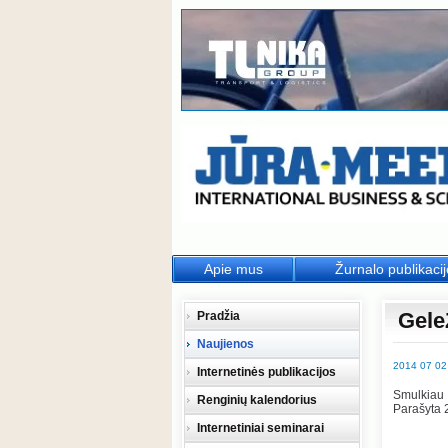
Apie mus
Žurnalo publikaci
GeleŽ
Pradžia
Naujienos
2014 07 02
Internetinės publikacijos
Smulkiau
Renginių kalendorius
Parašyta 2
Internetiniai seminarai