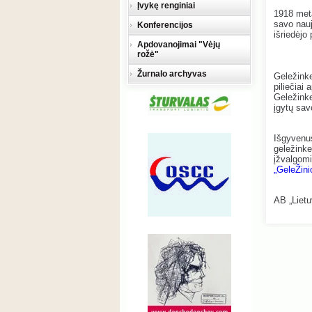
Įvykę renginiai
1918 meta
savo nauj
Konferencijos
išriedėjo
Apdovanojimai "Vėjų
rožė"
Žurnalo archyvas
Geležinke
piliečiai
Geležinke
įgytų sav
Išgyvenus
geležinke
įžvalgomi
„GeleŽini
AB „Lietu