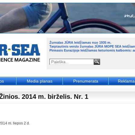
Žurnalas JŪRA leidžiamas nuo 1935 m.
Tarptautinis verslo žurnalas JŪRA MOPE SEA leidžia
Pirmasis Eurazijoje leidžiamas keturiomis kalbomis: an
jos
Media planas
Prenumerata
Reklama
inios. 2014 m. birželis. Nr. 1
014 m. liepos 2 d.