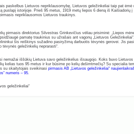
is paskelbus Lietuvos nepriklausomybę, Lietuvos geležinkeliai taip pat ėmė 
ą puslapį istorijoje. Prieš 95 metus, 1919 metų liepos 6 dieną iš Kaišiadorių į 
 pirmasis nepriklausomos Lietuvos traukinys.
lių pirmasis direktorius Silvestras Grinkevičius vėliau prisiminė: „Liepos mė
 apsidžiaugė pamatę traukinius su užrašais ant vagonų „Lietuvos Geležinkeliai“
lininkui šis reiškinys sužadino pasiryžimą darbuotis tėvynės gerovei. Jis pas
o tėvynės geležinkelių neprarasti“.
i nemažai iššūkių Lietuva savo geležinkelius išsaugojo. Koks buvo Lietuvos
lių kelias tuos 95 metus ir kur būsime po kelių dešimtmečių? Su specialia tem
s su skaitytojais sveikinasi
pirmasis AB „Lietuvos geležinkeliai“ naujienlaikra
os“ numeris – 95.
vos geležinkeliai“