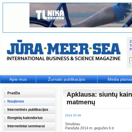
Ž
T
P
Apie mus
Žurnalo publikacijos
Media plana
Apklausa: siuntų kaina
Pradžia
matmenų
Naujienos
Internetinės publikacijos
2014 05 06
Renginių kalendorius
Smulkiau
Internetiniai seminarai
Parašyta 2014 m. gegužės 6 d.