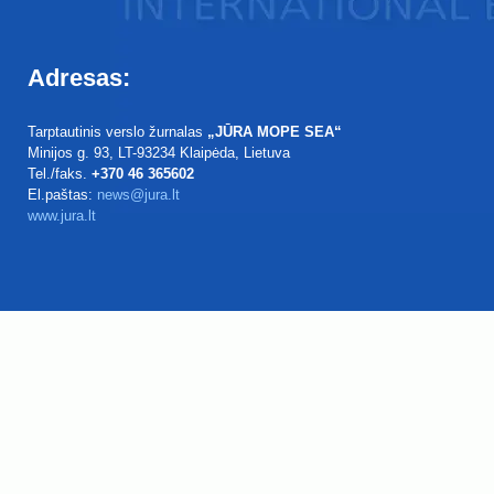
Adresas:
Tarptautinis verslo žurnalas
„JŪRA MOPE SEA“
Minijos g. 93
, LT-93234
Klaipėda, Lietuva
Tel./faks.
+370 46 365602
El.paštas:
news@jura.lt
www.jura.lt