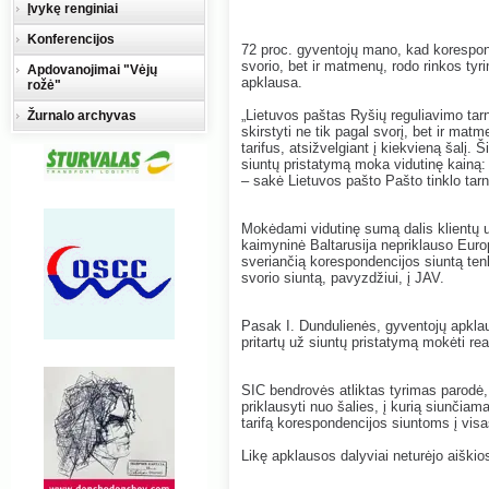
Įvykę renginiai
Konferencijos
72 proc. gyventojų mano, kad koresponde
svorio, bet ir matmenų, rodo rinkos ty
Apdovanojimai "Vėjų
apklausa.
rožė"
„Lietuvos paštas Ryšių reguliavimo tar
Žurnalo archyvas
skirstyti ne tik pagal svorį, bet ir mat
tarifus, atsižvelgiant į kiekvieną šalį.
siuntų pristatymą moka vidutinę kainą: į 
– sakė Lietuvos pašto Pašto tinklo tar
Mokėdami vidutinę sumą dalis klientų u
kaimyninė Baltarusija nepriklauso Europ
sveriančią korespondencijos siuntą tenka
svorio siuntą, pavyzdžiui, į JAV.
Pasak I. Dundulienės, gyventojų apklausa
pritartų už siuntų pristatymą mokėti rea
SIC bendrovės atliktas tyrimas parodė, 
priklausyti nuo šalies, į kurią siunčiam
tarifą korespondencijos siuntoms į visas 
Likę apklausos dalyviai neturėjo aiški