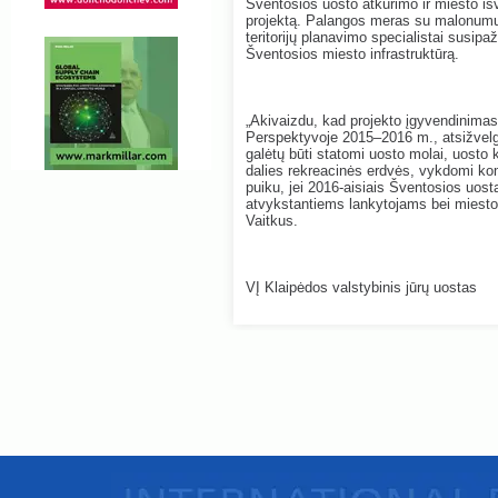
Šventosios uosto atkūrimo ir miesto iš
projektą. Palangos meras su malonumu 
teritorijų planavimo specialistai susip
Šventosios miesto infrastruktūrą.
„Akivaizdu, kad projekto įgyvendinimas 
Perspektyvoje 2015–2016 m., atsižvelg
galėtų būti statomi uosto molai, uosto
dalies rekreacinės erdvės, vykdomi komer
puiku, jei 2016-aisiais Šventosios uost
atvykstantiems lankytojams bei miesto 
Vaitkus.
VĮ Klaipėdos valstybinis jūrų uostas