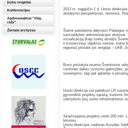
Įvykę renginiai
2013 m. rugpjūčio 1 d. Uosto direkcijos
Konferencijos
atstatymo perspektyvas, terminus, fina
Apdovanojimai "Vėjų
rožė"
Žurnalo archyvas
Šiame pasitarime dalyvavo Palangos m
savivaldybės administracijos atstovai.
vizualizaciją (kaip turėtų atrodyti Šven
ir komercinius objektus mieste, kokia b
regionui) pristatė jos rengėjai – UAB „
Buvo pristatyta esama Šventosios urban
centrinės dalies vystymo galimybės, pat
suvienijimo, taip pat aptartas ir privač
Uosto direkcija yra pateikusi LR susi
įgyvendinti projektų sąrašą, kuriems fin
valstybinio jūrų uosto infrastruktūros stat
Skaičiuojama projekto vertė 200 mln. 
lėšomis.
Uosto direkcijos vadovas Arvydas Vait