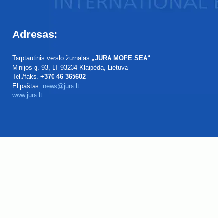
Adresas:
Tarptautinis verslo žurnalas
„JŪRA MOPE SEA“
Minijos g. 93
, LT-93234
Klaipėda, Lietuva
Tel./faks.
+370 46 365602
El.paštas:
news@jura.lt
www.jura.lt