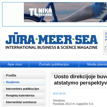
Ž
T
P
Apie mus
Žurnalo publikacijos
Media plana
Uosto direkcijoje bu
Pradžia
atstatymo perspekty
Naujienos
Internetinės publikacijos
2013 08 05
Renginių kalendorius
Smulkiau
Internetiniai seminarai
Parašyta 2013 m. rugpjūčio 5 d.