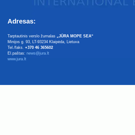
Adresas:
Tarptautinis verslo žurnalas
„JŪRA MOPE SEA“
Minijos g. 93
, LT-93234
Klaipėda, Lietuva
Tel./faks.
+370 46 365602
El.paštas:
news@jura.lt
www.jura.lt