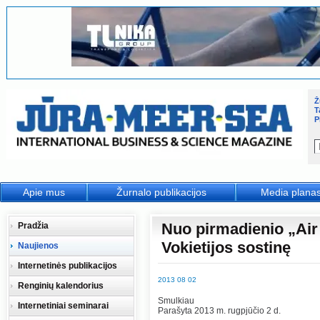
Ž
T
P
Apie mus
Žurnalo publikacijos
Media plana
Nuo pirmadienio „Air L
Pradžia
Vokietijos sostinę
Naujienos
Internetinės publikacijos
2013 08 02
Renginių kalendorius
Smulkiau
Internetiniai seminarai
Parašyta 2013 m. rugpjūčio 2 d.