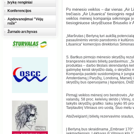
Įvykę renginiai
Po mėnesio veiklos – dar vienas „Air L
Konferencijos
trečiasis „Air Lituanica“ tiesioginis reg
veiklos mėnesį kompanija sėkmingai įv
Apdovanojimai "Vėjų
tiesioginiuose skrydžiuose Briuselio i
rožė"
Žurnalo archyvas
„Maršrutas į Berlyną turi aukštą potencialą
pasaulinėmis verslo parodomis ir kultūros r
Lituanica“ komercijos direktorius Simonas
S. Bartkus pirmojo mėnesio skrydžių rezult
brangesnės klasės bilietų pardavimus: „S
produktas – darbo tikslais skrendantys kele
galimybę keisti skrydžio datą, o skrydžio 
Kompanija pastebi susidomėjimą ir jungiam
Amsterdamą į Paryžių, Londoną, Marselį i
skrydžių bus operuojama į Ispanijos, Didži
Pirmąjį veiklos mėnesį oro bendrovės „Ai
valandų. 58 proc. keleivių skrido į Vilnių,
laikytis skrydžių grafiko: laiku įvyko 95 pr
Tarptautinį Vilniaus oro uostą. Šiuo metu v
Atsižvelgiant į bilietų rezervavimo srautus,
Į Berlyną bus skraidinama „Embraer 170“ ti
sekmadieniais. Lėktuvas iš Vilniaus kils 13