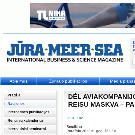
Ž
T
P
Apie mus
Žurnalo publikacijos
Media plana
DĖL AVIAKOMPANIJ
Pradžia
REISU MASKVA – P
Naujienos
Internetinės publikacijos
2013 05 02
Renginių kalendorius
Smulkiau
Internetiniai seminarai
Parašyta 2013 m. gegužės 2 d.