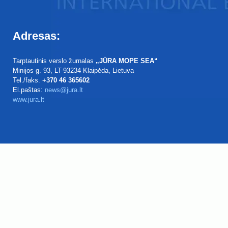
Adresas:
Tarptautinis verslo žurnalas
„JŪRA MOPE SEA“
Minijos g. 93
, LT-93234
Klaipėda, Lietuva
Tel./faks.
+370 46 365602
El.paštas:
news@jura.lt
www.jura.lt