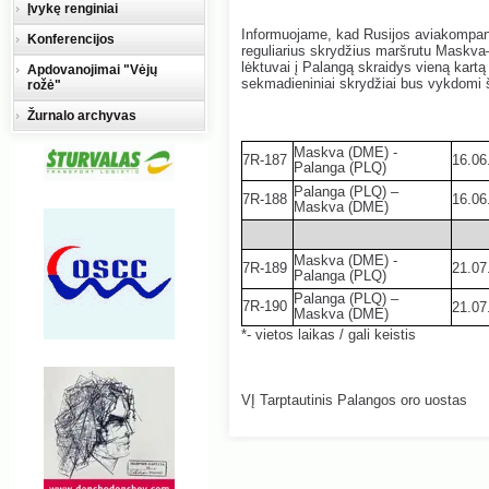
Įvykę renginiai
Informuojame, kad Rusijos aviakompani
Konferencijos
reguliarius skrydžius maršrutu Maskv
lėktuvai į Palangą skraidys vieną kart
Apdovanojimai "Vėjų
sekmadieniniai skrydžiai bus vykdomi š
rožė"
Žurnalo archyvas
Maskva (DME) -
7R-187
16.06
Palanga (PLQ)
Palanga (PLQ) –
7R-188
16.06
Maskva (DME)
Maskva (DME) -
7R-189
21.07
Palanga (PLQ)
Palanga (PLQ) –
7R-190
21.07
Maskva (DME)
*- vietos laikas / gali keistis
VĮ Tarptautinis Palangos oro uostas