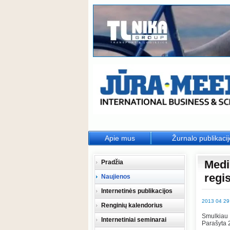
Apie mus
Žurnalo publikaci
Medi
Pradžia
regi
Naujienos
Internetinės publikacijos
2013 04 29
Renginių kalendorius
Smulkiau
Internetiniai seminarai
Parašyta 