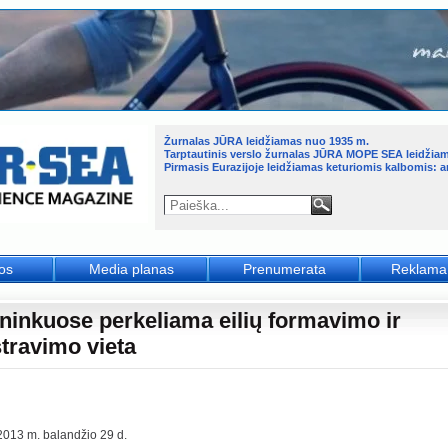
Žurnalas JŪRA leidžiamas nuo 1935 m.
Tarptautinis verslo žurnalas JŪRA MOPE SEA leidžia
Pirmasis Eurazijoje leidžiamas keturiomis kalbomis: an
jos
Media planas
Prenumerata
Reklama
ninkuose perkeliama eilių formavimo ir
stravimo vieta
2013 m. balandžio 29 d.