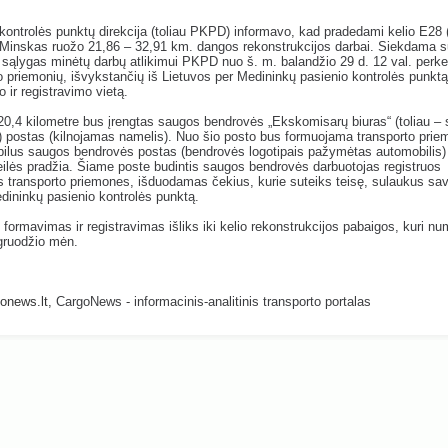
kontrolės punktų direkcija (toliau PKPD) informavo, kad pradedami kelio E28 
 Minskas ruožo 21,86 – 32,91 km. dangos rekonstrukcijos darbai. Siekdama s
sąlygas minėtų darbų atlikimui PKPD nuo š. m. balandžio 29 d. 12 val. perke
o priemonių, išvykstančių iš Lietuvos per Medininkų pasienio kontrolės punktą,
 ir registravimo vietą.
20,4 kilometre bus įrengtas saugos bendrovės „Ekskomisarų biuras“ (toliau –
 postas (kilnojamas namelis). Nuo šio posto bus formuojama transporto priem
ilus saugos bendrovės postas (bendrovės logotipais pažymėtas automobilis)
eilės pradžia. Šiame poste budintis saugos bendrovės darbuotojas registruos
s transporto priemones, išduodamas čekius, kurie suteiks teisę, sulaukus sav
edininkų pasienio kontrolės punktą.
ų formavimas ir registravimas išliks iki kelio rekonstrukcijos pabaigos, kuri 
gruodžio mėn.
onews.lt
,
CargoNews - informacinis-analitinis transporto portalas