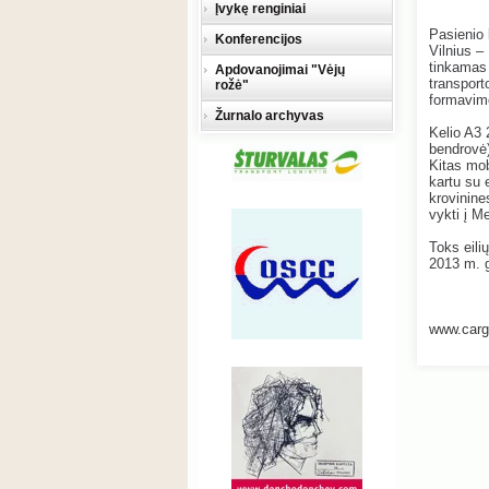
Įvykę renginiai
Pasienio 
Konferencijos
Vilnius –
tinkamas 
Apdovanojimai "Vėjų
transport
rožė"
formavimo
Žurnalo archyvas
Kelio A3 
bendrovė)
Kitas mob
kartu su 
krovinine
vykti į M
Toks eili
2013 m. 
www.carg