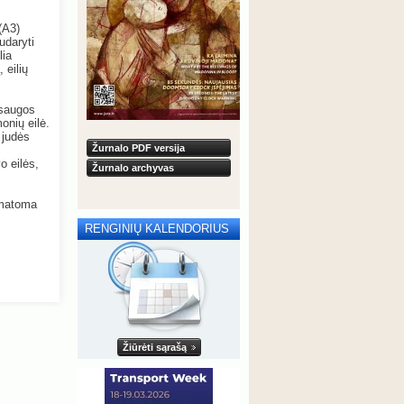
(A3)
udaryti
lia
 eilių
 saugos
onių eilė.
 judės
Žurnalo PDF versija
o eilės,
Žurnalo archyvas
numatoma
RENGINIŲ KALENDORIUS
Žiūrėti sąrašą