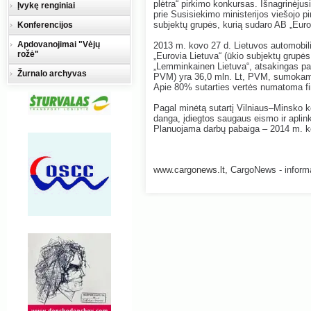
plėtra“ pirkimo konkursas. Išnagrinėjus
Įvykę renginiai
prie Susisiekimo ministerijos viešojo p
subjektų grupės, kurią sudaro AB „Eur
Konferencijos
Apdovanojimai "Vėjų
2013 m. kovo 27 d. Lietuvos automobilių
rožė"
„Eurovia Lietuva“ (ūkio subjektų grupės
„Lemminkainen Lietuva“, atsakingas part
Žurnalo archyvas
PVM) yra 36,0 mln. Lt, PVM, sumokamas
Apie 80% sutarties vertės numatoma f
Pagal minėtą sutartį Vilniaus–Minsko k
danga, įdiegtos saugaus eismo ir aplink
Planuojama darbų pabaiga – 2014 m. 
www.cargonews.lt
,
CargoNews - informac