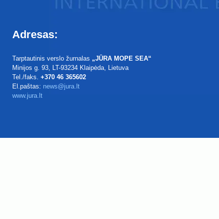
Adresas:
Tarptautinis verslo žurnalas
„JŪRA MOPE SEA“
Minijos g. 93
, LT-93234
Klaipėda, Lietuva
Tel./faks.
+370 46 365602
El.paštas:
news@jura.lt
www.jura.lt