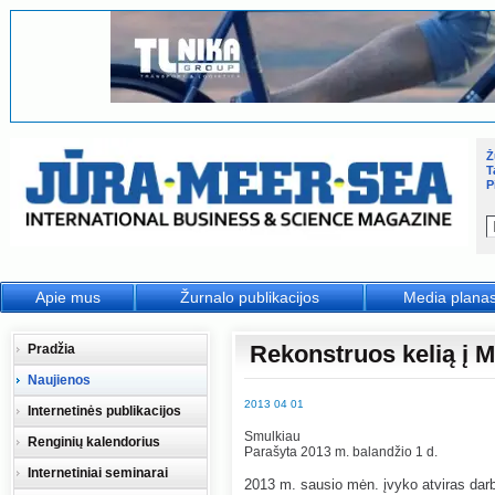
Ž
T
P
Apie mus
Žurnalo publikacijos
Media plana
Rekonstruos kelią į 
Pradžia
Naujienos
2013 04 01
Internetinės publikacijos
Smulkiau
Renginių kalendorius
Parašyta 2013 m. balandžio 1 d.
Internetiniai seminarai
2013 m. sausio mėn. įvyko atviras darb